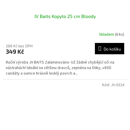
JV Baits Kopyto 25 cm Bloody
Skladem
(6 ks)
288 Kč bez DPH
Do košíku
349 Kč
Ruční výroba JV BAITS Zalaminováno- Už žádné chybějící oči na
nástrahách! Ideální na většinu dravců, zejména na štiky, větší
candáty a sumce Krásně lesklý povrch a...
Kód:
JV-0324