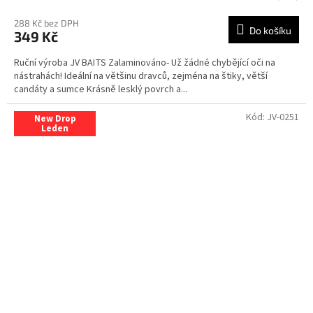
288 Kč bez DPH
Do košíku
349 Kč
Ruční výroba JV BAITS Zalaminováno- Už žádné chybějící oči na
nástrahách! Ideální na většinu dravců, zejména na štiky, větší
candáty a sumce Krásně lesklý povrch a...
Kód:
JV-0251
New Drop
Leden