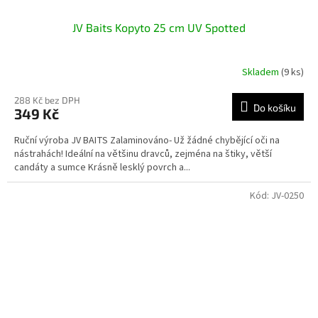
JV Baits Kopyto 25 cm UV Spotted
Skladem
(9 ks)
288 Kč bez DPH
Do košíku
349 Kč
Ruční výroba JV BAITS Zalaminováno- Už žádné chybějící oči na
nástrahách! Ideální na většinu dravců, zejména na štiky, větší
candáty a sumce Krásně lesklý povrch a...
Kód:
JV-0250