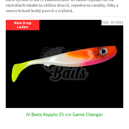
nástrahách! Ideální na většinu dravců, zejména na candáty, štiky a
sumce Krásně lesklý povrch a zvýšená...
Kód:
JV-0383
New Drop
Leden
JV Baits Kopyto 25 cm Game Changer