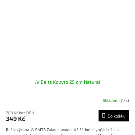
JV Baits Kopyto 25 cm Natural
Skladem
(7 ks)
288 Kč bez DPH
Do košíku
349 Kč
Ruční výroba JV BAITS Zalaminováno- Už žádné chybějící oči na