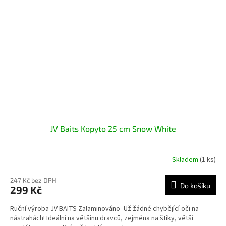
JV Baits Kopyto 25 cm Snow White
Skladem
(1 ks)
247 Kč bez DPH
Do košíku
299 Kč
Ruční výroba JV BAITS Zalaminováno- Už žádné chybějící oči na
nástrahách! Ideální na většinu dravců, zejména na štiky, větší