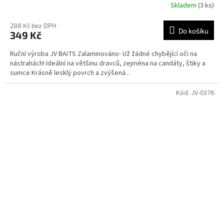
Skladem
(3 ks)
288 Kč bez DPH
Do košíku
349 Kč
Ruční výroba JV BAITS Zalaminováno- Už žádné chybějící oči na
nástrahách! Ideální na většinu dravců, zejména na candáty, štiky a
sumce Krásně lesklý povrch a zvýšená...
Kód:
JV-0376