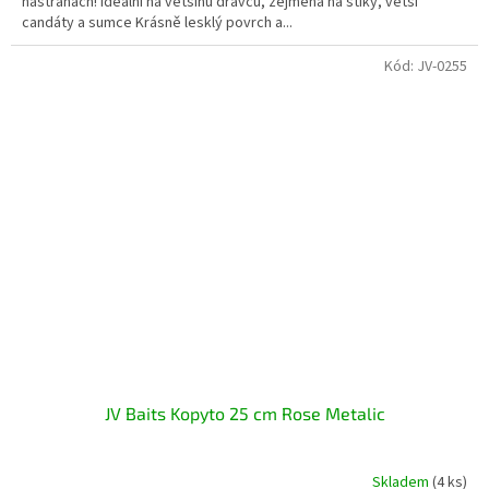
nástrahách! Ideální na většinu dravců, zejména na štiky, větší
candáty a sumce Krásně lesklý povrch a...
Kód:
JV-0255
JV Baits Kopyto 25 cm Rose Metalic
Skladem
(4 ks)