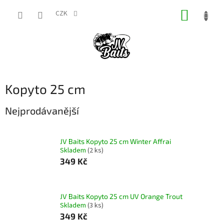
Přejít
NÁKUP
na
CZK
obsah
KOŠÍK
Kopyto 25 cm
Nejprodávanější
JV Baits Kopyto 25 cm Winter Affrai
Skladem
(2 ks)
349 Kč
JV Baits Kopyto 25 cm UV Orange Trout
Skladem
(3 ks)
349 Kč