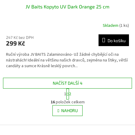
JV Baits Kopyto UV Dark Orange 25 cm
Skladem
(1 ks)
247 Kč bez DPH
Do košíku
299 Kč
Ruční výroba JV BAITS Zalaminováno- Už žádné chybějící oči na
nástrahách! Ideální na většinu našich dravců, zejména na štiky, větší
candáty a sumce Krásně lesklý povrch...
NAČÍST DALŠÍ 4
S
1
2
t
O
r
16
položek celkem
v
á
l
NAHORU
n
á
k
d
o
v
Z
a
á
c
á