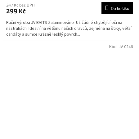
247 Kč bez DPH
Do košíku
299 Kč
Ruční výroba JV BAITS Zalaminováno- Už žádné chybějící oči na
nástrahách! Ideální na většinu našich dravců, zejména na štiky, větší
candáty a sumce Krásně lesklý povrch...
Kód:
JV-0246