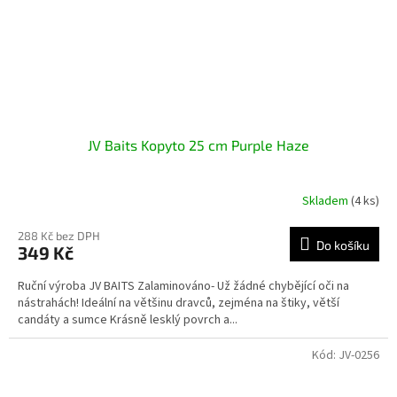
JV Baits Kopyto 25 cm Purple Haze
Skladem
(4 ks)
288 Kč bez DPH
Do košíku
349 Kč
Ruční výroba JV BAITS Zalaminováno- Už žádné chybějící oči na
nástrahách! Ideální na většinu dravců, zejména na štiky, větší
candáty a sumce Krásně lesklý povrch a...
Kód:
JV-0256