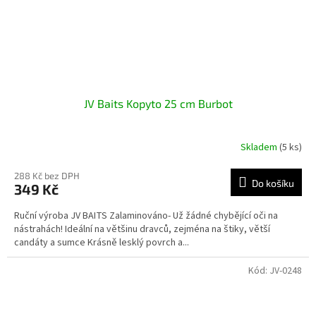
JV Baits Kopyto 25 cm Burbot
Skladem
(5 ks)
288 Kč bez DPH
Do košíku
349 Kč
Ruční výroba JV BAITS Zalaminováno- Už žádné chybějící oči na
nástrahách! Ideální na většinu dravců, zejména na štiky, větší
candáty a sumce Krásně lesklý povrch a...
Kód:
JV-0248