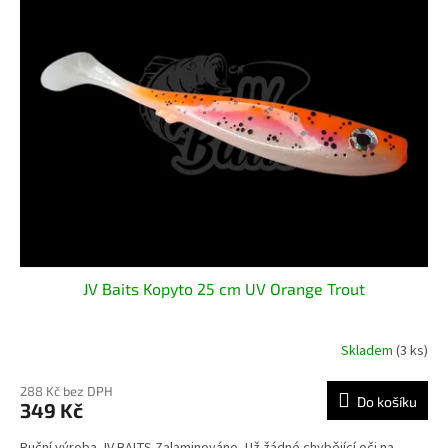
JV Baits Kopyto 25 cm UV Orange Trout
Skladem
(3 ks)
288 Kč bez DPH
Do košíku
349 Kč
Ruční výroba JV BAITS Zalaminováno- Už žádné chybějící oči na