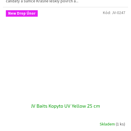
candáty a sumce Krásně lesklý povrch a...
Kód:
JV-0247
New Drop Únor
JV Baits Kopyto UV Yellow 25 cm
Skladem
(1 ks)