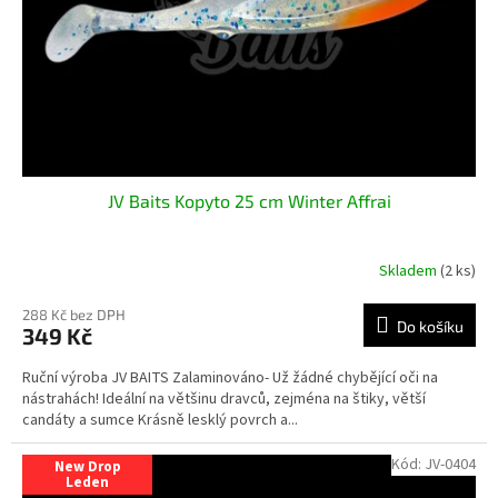
o
d
u
k
t
ů
JV Baits Kopyto 25 cm Winter Affrai
Skladem
(2 ks)
288 Kč bez DPH
Do košíku
349 Kč
Ruční výroba JV BAITS Zalaminováno- Už žádné chybějící oči na
nástrahách! Ideální na většinu dravců, zejména na štiky, větší
candáty a sumce Krásně lesklý povrch a...
Kód:
JV-0404
New Drop
Leden