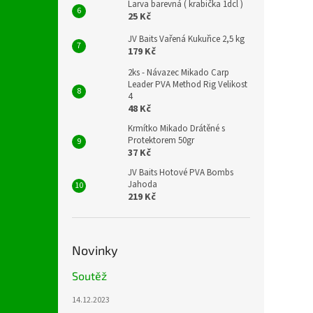
Larva barevná ( krabička 1dcl )
25 Kč
JV Baits Vařená Kukuřice 2,5 kg
179 Kč
2ks - Návazec Mikado Carp
Leader PVA Method Rig Velikost
4
48 Kč
Krmítko Mikado Drátěné s
Protektorem 50gr
37 Kč
JV Baits Hotové PVA Bombs
Jahoda
219 Kč
Novinky
Soutěž
14.12.2023