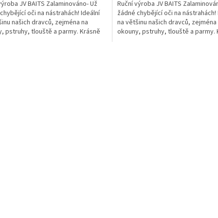
výroba JV BAITS Zalaminováno- Už
Ruční výroba JV BAITS Zalaminová
chybějící oči na nástrahách! Ideální
žádné chybějící oči na nástrahách! 
šinu našich dravců, zejména na
na většinu našich dravců, zejména
, pstruhy, tlouště a parmy. Krásně
okouny, pstruhy, tlouště a parmy.
povrch...
lesklý...
O
v
l
á
d
a
c
í
p
r
v
k
y
v
ý
p
i
s