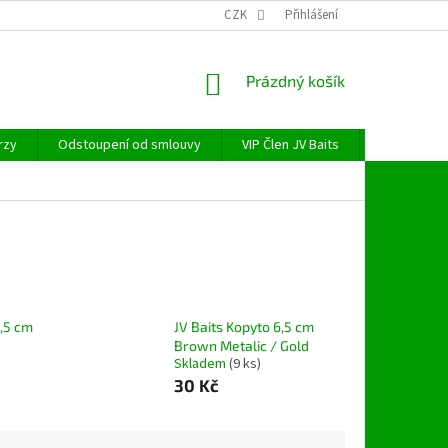
CZK
Přihlášení
NÁKUPNÍ
Prázdný košík
KOŠÍK
rzy
Odstoupení od smlouvy
VIP Člen JV Baits
OBECNÉ NAŘ
6,5 cm
JV Baits Kopyto 6,5 cm
Brown Metalic / Gold
Skladem
(9 ks)
30 Kč