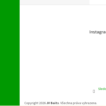
Z
á
p
a
t
Instagr
í
Sledo
Copyright 2026
JV Baits
. Všechna práva vyhrazena.