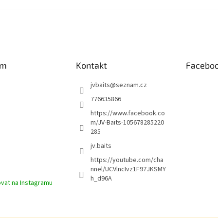
am
Kontakt
Facebo
jvbaits
@
seznam.cz
776635866
https://www.facebook.co
m/JV-Baits-105678285220
285
jv.baits
https://youtube.com/cha
nnel/UCVlncIvz1F97JKSMY
h_d96A
vat na Instagramu