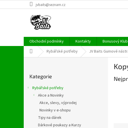
Přejít
jvbaits@seznam.cz
na
obsah
Obchodní podmínky
Kontakty
Bonusový Klub 
Domů
Rybářské potřeby
JV Baits Gumové nástr
P
Kop
o
Přeskočit
s
Kategorie
kategorie
Nejpr
t
r
Rybářské potřeby
a
Akce a Novinky
n
Akce, slevy, výprodej
n
í
Novinky v e-shopu
p
Tipy na dárek
a
Dárkové poukazy a Kurzy
Ř