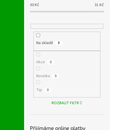
30
Kč
31
Kč
Na skladě
3
Akce
0
Novinka
0
Tip
0
ROZBALIT FILTR
Přijímáme online platby