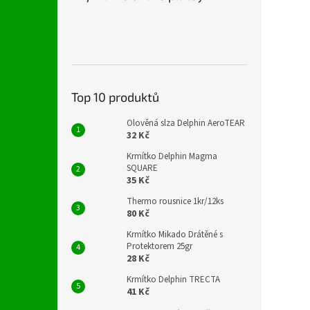
Top 10 produktů
Olověná slza Delphin AeroTEAR
32 Kč
Krmítko Delphin Magma
SQUARE
35 Kč
Thermo rousnice 1kr/12ks
80 Kč
Krmítko Mikado Drátěné s
Protektorem 25gr
28 Kč
Krmítko Delphin TRECTA
41 Kč