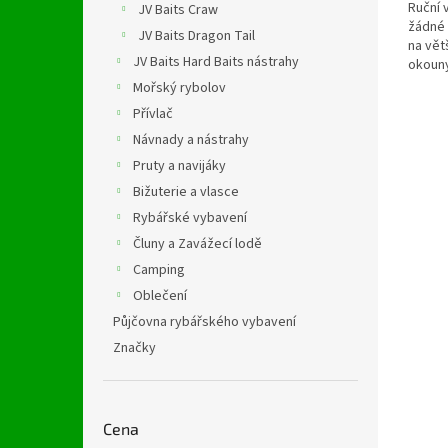
Ruční 
JV Baits Craw
žádné 
JV Baits Dragon Tail
na vět
JV Baits Hard Baits nástrahy
okouny
lesklý 
Mořský rybolov
Přívlač
Návnady a nástrahy
Pruty a navijáky
Bižuterie a vlasce
Rybářské vybavení
Čluny a Zavážecí lodě
Camping
Oblečení
Půjčovna rybářského vybavení
Značky
Cena