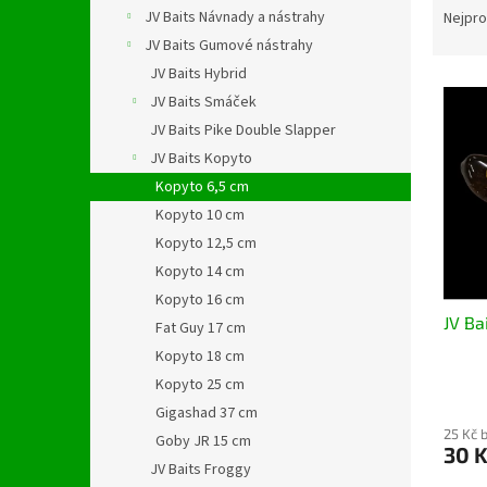
n
a
JV Baits Návnady a nástrahy
Nejpro
e
z
JV Baits Gumové nástrahy
l
e
JV Baits Hybrid
V
n
JV Baits Smáček
ý
í
JV Baits Pike Double Slapper
p
p
i
r
JV Baits Kopyto
s
o
Kopyto 6,5 cm
p
d
Kopyto 10 cm
r
u
Kopyto 12,5 cm
o
k
Kopyto 14 cm
d
t
Kopyto 16 cm
u
ů
JV Ba
k
Fat Guy 17 cm
t
Kopyto 18 cm
ů
Kopyto 25 cm
Gigashad 37 cm
25 Kč 
Goby JR 15 cm
30 
JV Baits Froggy