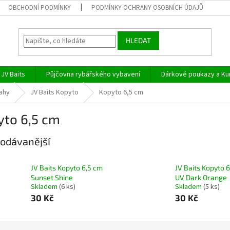
OBCHODNÍ PODMÍNKY
PODMÍNKY OCHRANY OSOBNÍCH ÚDAJŮ
HLEDAT
JV Baits
Půjčovna rybářského vybavení
Dárkové poukazy a Ku
ahy
JV Baits Kopyto
Kopyto 6,5 cm
yto 6,5 cm
odávanější
JV Baits Kopyto 6,5 cm
JV Baits Kopyto 
Sunset Shine
UV Dark Orange
Skladem
(6 ks)
Skladem
(5 ks)
30 Kč
30 Kč