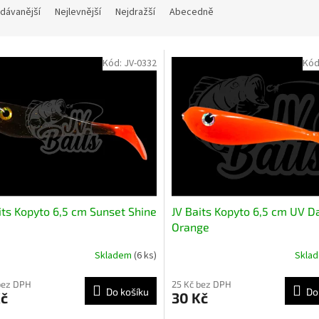
dávanější
Nejlevnější
Nejdražší
Abecedně
Kód:
JV-0332
Kód
its Kopyto 6,5 cm Sunset Shine
JV Baits Kopyto 6,5 cm UV D
Orange
Skladem
(6 ks)
Skla
bez DPH
25 Kč bez DPH
Do košíku
Do
Kč
30 Kč