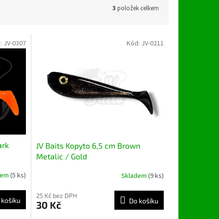
3
položek celkem
:
JV-0307
Kód:
JV-0211
ark
JV Baits Kopyto 6,5 cm Brown
Metalic / Gold
dem
(5 ks)
Skladem
(9 ks)
25 Kč bez DPH
 košíku
Do košíku
30 Kč