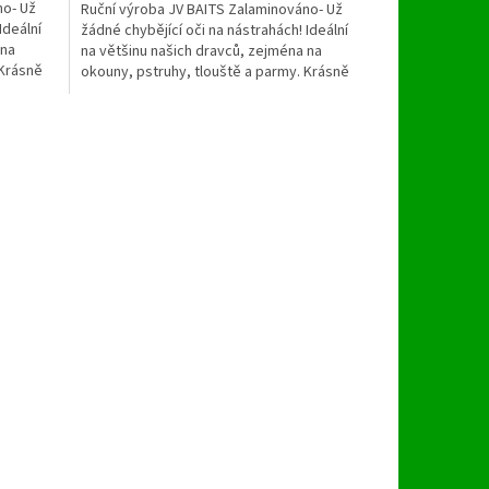
no- Už
Ruční výroba JV BAITS Zalaminováno- Už
Ideální
žádné chybějící oči na nástrahách! Ideální
 na
na většinu našich dravců, zejména na
 Krásně
okouny, pstruhy, tlouště a parmy. Krásně
lesklý povrch...