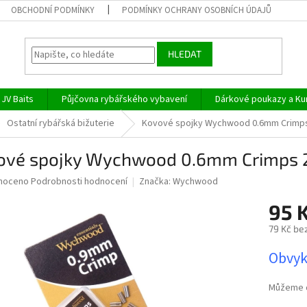
OBCHODNÍ PODMÍNKY
PODMÍNKY OCHRANY OSOBNÍCH ÚDAJŮ
HLEDAT
JV Baits
Půjčovna rybářského vybavení
Dárkové poukazy a Ku
Ostatní rybářská bižuterie
Kovové spojky Wychwood 0.6mm Crimp
ové spojky Wychwood 0.6mm Crimps 
né
noceno
Podrobnosti hodnocení
Značka:
Wychwood
ní
95 
u
79 Kč be
Měrná
Obvyk
cena:
ek.
Můžeme d