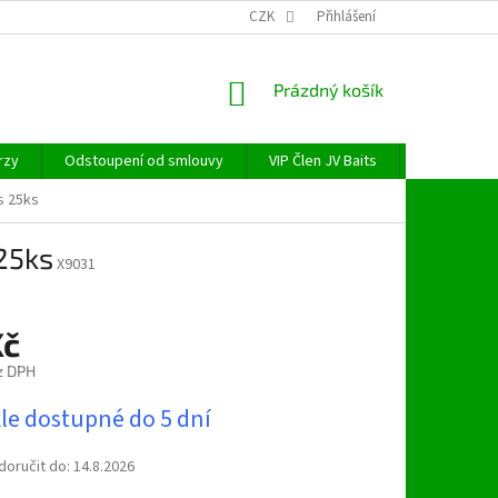
CZK
Přihlášení
NÁKUPNÍ
Prázdný košík
KOŠÍK
rzy
Odstoupení od smlouvy
VIP Člen JV Baits
OBECNÉ NAŘ
s 25ks
25ks
X9031
Kč
z DPH
le dostupné do 5 dní
oručit do:
14.8.2026