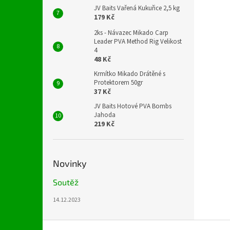
JV Baits Vařená Kukuřice 2,5 kg
179 Kč
2ks - Návazec Mikado Carp
Leader PVA Method Rig Velikost
4
48 Kč
Krmítko Mikado Drátěné s
Protektorem 50gr
37 Kč
JV Baits Hotové PVA Bombs
Jahoda
219 Kč
Novinky
Soutěž
14.12.2023
Z