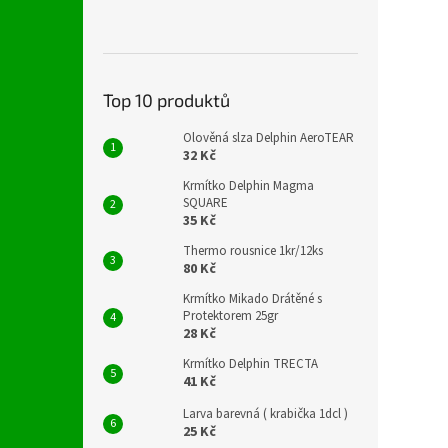
Top 10 produktů
Olověná slza Delphin AeroTEAR
32 Kč
Krmítko Delphin Magma
SQUARE
35 Kč
Thermo rousnice 1kr/12ks
80 Kč
Krmítko Mikado Drátěné s
Protektorem 25gr
28 Kč
Krmítko Delphin TRECTA
41 Kč
Larva barevná ( krabička 1dcl )
25 Kč