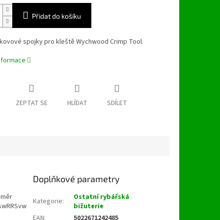
Přidat do košíku
 kovové spojky pro kleště Wychwood Crimp Tool.
informace
ZEPTAT SE
HLÍDAT
SDÍLET
Doplňkové parametry
růměr
Ostatní rybářská
Kategorie
:
kwswRRSvw
bižuterie
EAN
:
5022671242485