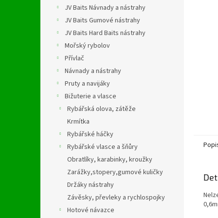
n
JV Baits Návnady a nástrahy
e
JV Baits Gumové nástrahy
l
JV Baits Hard Baits nástrahy
Mořský rybolov
Přívlač
Návnady a nástrahy
Pruty a navijáky
Bižuterie a vlasce
Rybářská olova, zátěže
Krmítka
Rybářské háčky
Popi
Rybářské vlasce a šňůry
Obratlíky, karabinky, kroužky
Zarážky,stopery,gumové kuličky
Det
Držáky nástrahy
Nelze
Závěsky, převleky a rychlospojky
0,6m
Hotové návazce