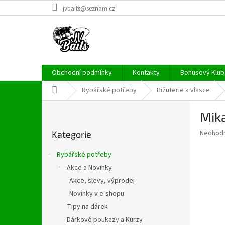
Přejít
jvbaits@seznam.cz
na
obsah
Obchodní podmínky
Kontakty
Bonusový Klub 
Domů
Rybářské potřeby
Bižuterie a vlasce
P
Mika
o
Přeskočit
s
Průměr
Neohod
Kategorie
kategorie
t
hodnoce
r
produkt
Rybářské potřeby
a
je
Akce a Novinky
0,0
n
z
Akce, slevy, výprodej
n
5
í
Novinky v e-shopu
hvězdič
p
Tipy na dárek
a
Dárkové poukazy a Kurzy