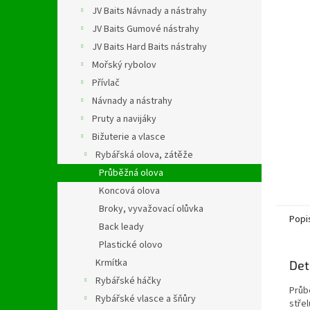
n
JV Baits Návnady a nástrahy
e
JV Baits Gumové nástrahy
l
JV Baits Hard Baits nástrahy
Mořský rybolov
Přívlač
Návnady a nástrahy
Pruty a navijáky
Bižuterie a vlasce
Rybářská olova, zátěže
Průběžná olova
Koncová olova
Broky, vyvažovací olůvka
Popi
Back leady
Plastické olovo
Krmítka
Det
Rybářské háčky
Průb
Rybářské vlasce a šňůry
stře