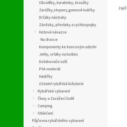
Obratlíky, karabinky, kroužky
Zajiš
Zarážky,stopery,gumové kuličky
Držáky nástrahy
Závěsky, převleky a rychlospojky
Hotové návazce
Na dravce
Komponenty ke koncovým udicím
Jehly, vrtáky na boilies
Dotahovače uzlů
PVA materiál
Hadičky
Ostatní rybářská bižuterie
Rybářské vybavení
Čluny a Zavážecí lodě
Camping
Oblečení
Půjčovna rybářského vybavení