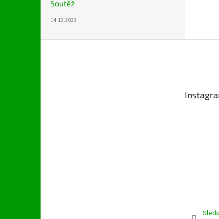
Soutěž
14.12.2023
Z
á
p
a
t
Instagr
í
Sledo