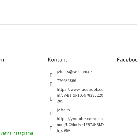
am
Kontakt
Facebo
jvbaits
@
seznam.cz
776635866
https://www.facebook.co
m/JV-Baits-105678285220
285
jv.baits
https://youtube.com/cha
nnel/UCVlncIvz1F97JKSMY
h_d96A
vat na Instagramu