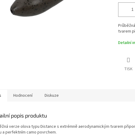
Průběžná
tvarem p
Detailní 
TISK
s
Hodnocení
Diskuze
ailní popis produktu
ěžná verze olova typu Distance s extrémně aerodynamickým tvarem připom
lu a perfektním camo povrchem.