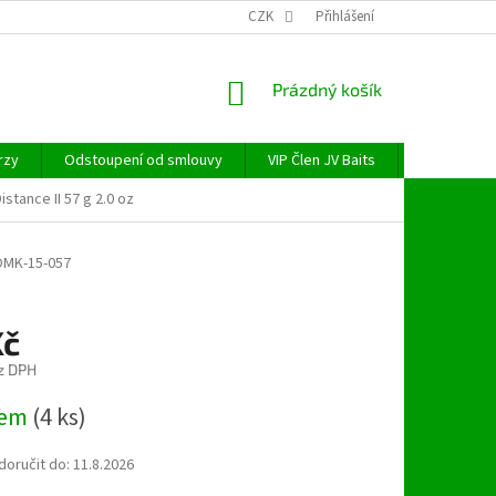
CZK
Přihlášení
NÁKUPNÍ
Prázdný košík
KOŠÍK
rzy
Odstoupení od smlouvy
VIP Člen JV Baits
OBECNÉ NAŘ
istance II 57 g 2.0 oz
OMK-15-057
Kč
z DPH
dem
(4 ks)
oručit do:
11.8.2026