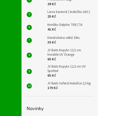
28 Kč
Larva barevná ( krabička 1dcl )
25 Kč
Krmítko Delphin TRECTA
41 Kč
Dendrobena velká 15ks
35 Kč
JV Baits Kopyto 12,5 cm
Invisible UV Orange
65 Kč
JV Baits Kopyto 12,5 cm UV
Spotted
65 Kč
JV Baits Vařená Kukuřice 2,5 kg
179 Kč
Novinky