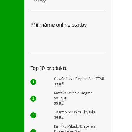
Značky
Přijímáme online platby
Top 10 produktů
Olověná slza Delphin AeroTEAR
32 Kč
Krmítko Delphin Magma
SQUARE
35 Kč
Thermo rousnice 1kr/12ks
80 Kč
Krmítko Mikado Drátěné s
Protektorem 25gr