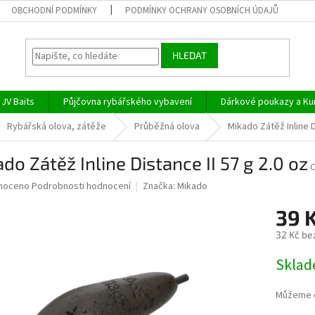
OBCHODNÍ PODMÍNKY
PODMÍNKY OCHRANY OSOBNÍCH ÚDAJŮ
HLEDAT
JV Baits
Půjčovna rybářského vybavení
Dárkové poukazy a Ku
Rybářská olova, zátěže
Průběžná olova
Mikado Zátěž Inline D
do Zátěž Inline Distance II 57 g 2.0 oz
né
noceno
Podrobnosti hodnocení
Značka:
Mikado
ní
39 
u
32 Kč be
Měrná
Skla
cena:
ek.
Můžeme d