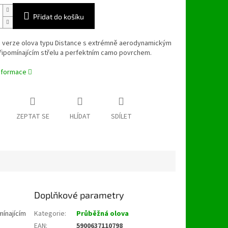
Přidat do košíku
 verze olova typu Distance s extrémně aerodynamickým
řipomínajícím střelu a perfektním camo povrchem.
informace
ZEPTAT SE
HLÍDAT
SDÍLET
Doplňkové parametry
ínajícím
Kategorie
:
Průběžná olova
EAN
:
5900637110798