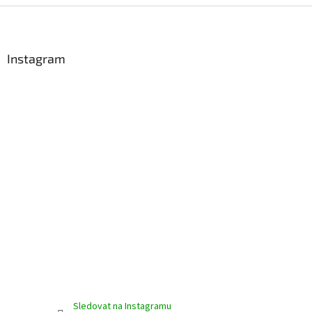
Z
á
p
a
Instagram
t
í
Sledovat na Instagramu