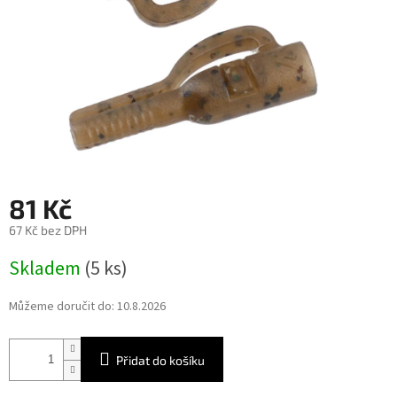
81 Kč
67 Kč bez DPH
Měrná
Skladem
(5 ks)
cena:
Můžeme doručit do:
10.8.2026
Přidat do košíku