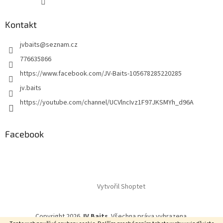
Kontakt
jvbaits
@
seznam.cz
776635866
https://www.facebook.com/JV-Baits-105678285220285
jv.baits
https://youtube.com/channel/UCVlncIvz1F97JKSMYh_d96A
Facebook
Vytvořil Shoptet
Copyright 2026
JV Baits
. Všechna práva vyhrazena.