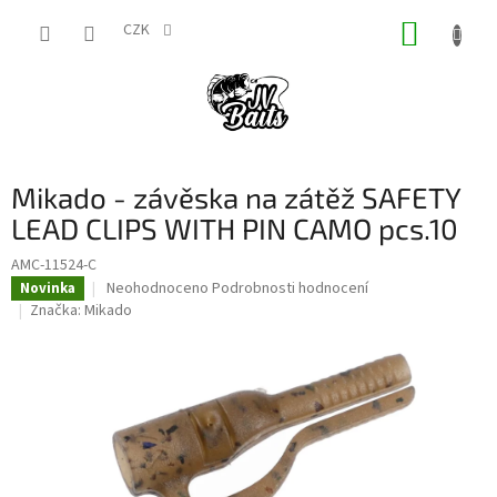
Přejít
NÁKUP
na
CZK
obsah
KOŠÍK
Mikado - závěska na zátěž SAFETY
LEAD CLIPS WITH PIN CAMO pcs.10
AMC-11524-C
Průměrné
Neohodnoceno
Podrobnosti hodnocení
Novinka
hodnocení
Značka:
Mikado
produktu
je
0,0
z
5
hvězdiček.