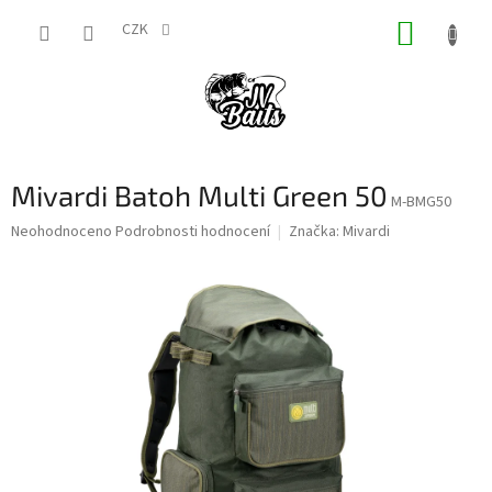
Přejít
NÁKUP
na
CZK
obsah
KOŠÍK
Mivardi Batoh Multi Green 50
M-BMG50
Průměrné
Neohodnoceno
Podrobnosti hodnocení
Značka:
Mivardi
hodnocení
produktu
je
0,0
z
5
hvězdiček.