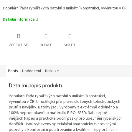
Populární řada rybářských batohů s unikátní konstrukcí, vyvinutou v ČR.
Detailní informace
ZEPTAT SE
HLÍDAT
SDÍLET
Popis
Hodnocení
Diskuze
Detailní popis produktu
Populární řada rybářských batohů s unikátní konstrukcí,
vyvinutou v ČR. Umožňující pře-pravu složených teleskopických
prutů s navijáky. Batohy jsou vyrobeny z extrémně odolného a
100% nepromokavého materiálu B POL635D. Nabízejí pět
vnějších kapes a praktické boční pásky pro upevnění rybářských
doplňků. Jsou vybaveny speciálními anatomicky tvarovanými
popruhy s komfortním polstrováním a kvalitními zipy bránícími