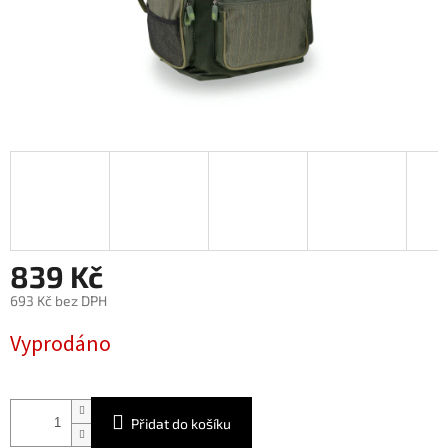
839 Kč
693 Kč bez DPH
Měrná
Vyprodáno
cena:
Přidat do košíku