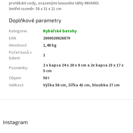
protékání vody, osazenými luxusními táhly MIVARDI.
Vnitřní rozměr: 58 x 31 x 21 cm
Doplňkové parametry
Kategorie
:
Rybářské batohy
EAN
:
2000020826879
Hmotnost
:
1,48 kg
Počet kusů v
1
balení
:
2 x kapsa 24 x 20 x 8 cm a 2x kapsa 23 x 17 x
Poznámky
:
5 cm
Objem
:
50 I
Velikost
:
Výška 58 cm, šířka 41 cm, hloubka 27 cm
Z
á
p
a
Instagram
t