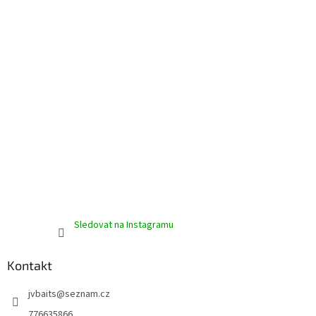
í
Sledovat na Instagramu
Kontakt
jvbaits
@
seznam.cz
776635866