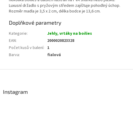
několika boilies a dalších nástrah na PVA šňůrku nebo pásku.
Luxusní držadlo s pryžovým středem zajištuje pohodlný úchop.
Rozměr madla je 3,5 x 2 cm, délka bodce je 13,6 cm.
Doplňkové parametry
Kategorie
:
Jehly, vrtáky na boilies
EAN
:
2000020823328
Počet kusů v balení
:
1
Barva
:
fialová
Z
á
p
a
Instagram
t
í