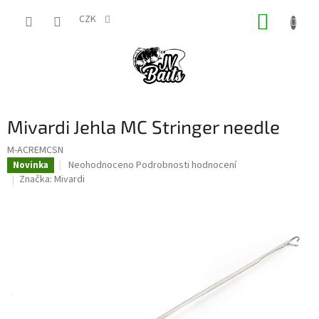
Přejít
NÁKUP
na
CZK
obsah
KOŠÍK
Mivardi Jehla MC Stringer needle
M-ACREMCSN
Průměrné
Neohodnoceno
Podrobnosti hodnocení
Novinka
hodnocení
Značka:
Mivardi
produktu
je
0,0
z
5
hvězdiček.