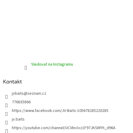
Sledovat na Instagramu
Kontakt
jvbaits
@
seznam.cz
776635866
https://www.facebook.com/JV-Baits-105678285220285
jv.baits
https://youtube.com/channel/UCVlncIvz1F97JKSMYh_d96A