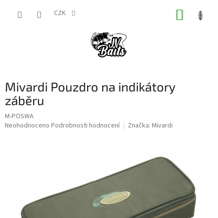
Přejít
NÁKUP
na
CZK
obsah
KOŠÍK
Mivardi Pouzdro na indikátory
záběru
M-POSWA
Průměrné
Neohodnoceno
Podrobnosti hodnocení
Značka:
Mivardi
hodnocení
produktu
je
0,0
z
5
hvězdiček.