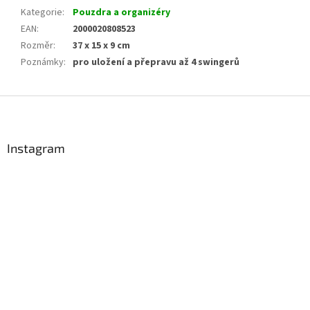
Kategorie
:
Pouzdra a organizéry
EAN
:
2000020808523
Rozměr
:
37 x 15 x 9 cm
Poznámky
:
pro uložení a přepravu až 4 swingerů
Z
á
p
a
Instagram
t
í