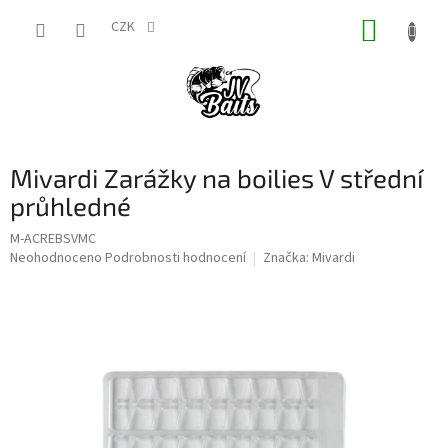
Přejít
NÁKUP
na
CZK
obsah
KOŠÍK
Mivardi Zarážky na boilies V střední
průhledné
M-ACREBSVMC
Průměrné
Neohodnoceno
Podrobnosti hodnocení
Značka:
Mivardi
hodnocení
produktu
je
0,0
z
5
hvězdiček.