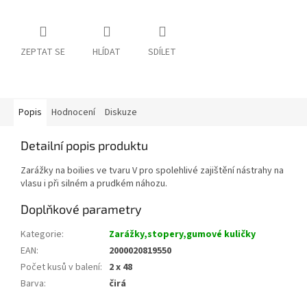
ZEPTAT SE
HLÍDAT
SDÍLET
Popis
Hodnocení
Diskuze
Detailní popis produktu
Zarážky na boilies ve tvaru V pro spolehlivé zajištění nástrahy na
vlasu i při silném a prudkém náhozu.
Doplňkové parametry
Kategorie
:
Zarážky,stopery,gumové kuličky
EAN
:
2000020819550
Počet kusů v balení
:
2 x 48
Barva
:
čirá