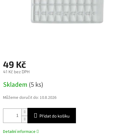
49 Kč
41 Kč bez DPH
Měrná
Skladem
(5 ks)
cena:
Můžeme doručit do:
10.8.2026
Přidat do košíku
Detailní informace