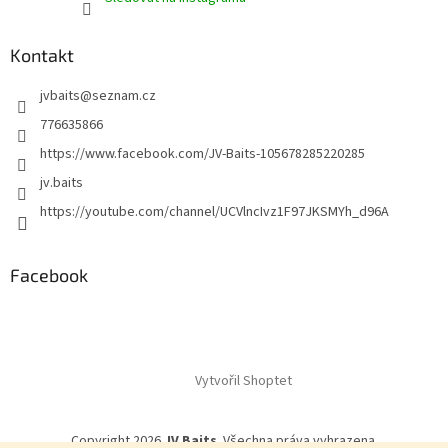
Kontakt
jvbaits
@
seznam.cz
776635866
https://www.facebook.com/JV-Baits-105678285220285
jv.baits
https://youtube.com/channel/UCVlncIvz1F97JKSMYh_d96A
Facebook
Vytvořil Shoptet
Copyright 2026
JV Baits
. Všechna práva vyhrazena.