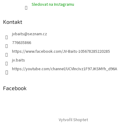
Sledovat na Instagramu
Kontakt
jvbaits
@
seznam.cz
776635866
https://www.facebook.com/JV-Baits-105678285220285
jv.baits
https://youtube.com/channel/UCVlncIvz1F97JKSMYh_d96A
Facebook
Vytvořil Shoptet