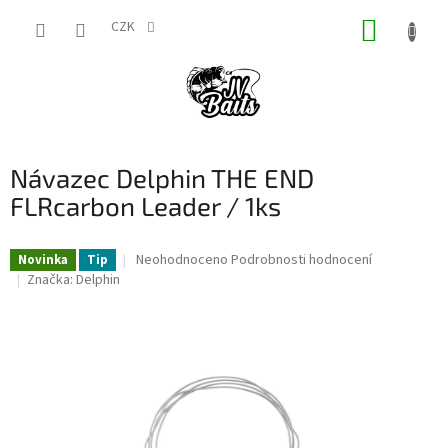
Přejít
NÁKUP
na
CZK
obsah
KOŠÍK
Návazec Delphin THE END
FLRcarbon Leader / 1ks
Průměrné
Neohodnoceno
Podrobnosti hodnocení
Novinka
Tip
hodnocení
Značka:
Delphin
produktu
je
0,0
z
5
hvězdiček.