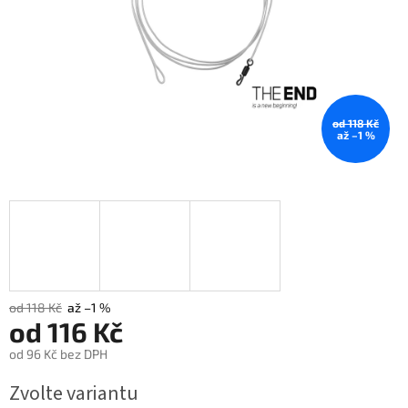
od 118 Kč
až –1 %
od 118 Kč
až –1 %
od
116 Kč
od
96 Kč
bez DPH
Měrná
Zvolte variantu
cena: