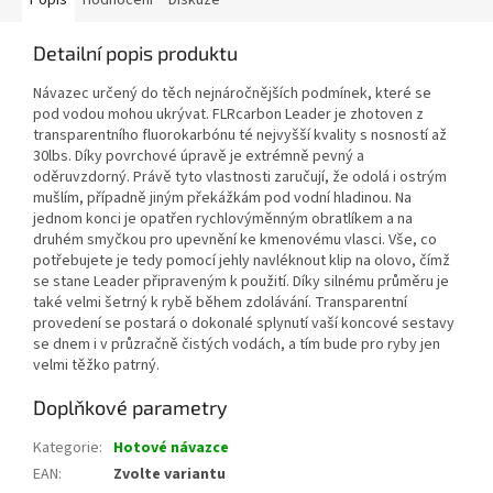
Popis
Hodnocení
Diskuze
Detailní popis produktu
Návazec určený do těch nejnáročnějších podmínek, které se
pod vodou mohou ukrývat. FLRcarbon Leader je zhotoven z
transparentního fluorokarbónu té nejvyšší kvality s nosností až
30lbs. Díky povrchové úpravě je extrémně pevný a
oděruvzdorný. Právě tyto vlastnosti zaručují, že odolá i ostrým
mušlím, případně jiným překážkám pod vodní hladinou. Na
jednom konci je opatřen rychlovýměnným obratlíkem a na
druhém smyčkou pro upevnění ke kmenovému vlasci. Vše, co
potřebujete je tedy pomocí jehly navléknout klip na olovo, čímž
se stane Leader připraveným k použití. Díky silnému průměru je
také velmi šetrný k rybě během zdolávání. Transparentní
provedení se postará o dokonalé splynutí vaší koncové sestavy
se dnem i v průzračně čistých vodách, a tím bude pro ryby jen
velmi těžko patrný.
Doplňkové parametry
Kategorie
:
Hotové návazce
EAN
:
Zvolte variantu