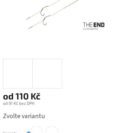
od
110 Kč
od
91 Kč
bez DPH
Měrná
Zvolte variantu
cena: