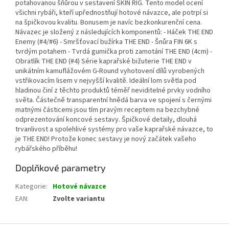
potahovanou šňůrou v sestavení SKIN RIG. Tento model ocení
všichni rybáři, kteří upřednostňují hotové návazce, ale potrpí si
na špičkovou kvalitu. Bonusem je navíc bezkonkurenční cena.
Návazec je složený z následujících komponentů: - Háček THE END
Enemy (#4/#6) - Smršťovací bužírka THE END - Šnůra FIN 6K s
tvrdým potahem - Tvrdá gumička proti zamotání THE END (4cm) -
Obratlík THE END (#4) Série kaprařské bižuterie THE END v
unikátním kamuflážovém G-Round vyhotovení dílů vyrobených
vstřikovacím lisem v nejvyšší kvalitě. Ideální lom světla pod
hladinou činí z těchto produktů téměř neviditelné prvky vodního
světa. Částečně transparentní hnědá barva ve spojení s černými
matnými částicemi jsou tím pravým receptem na bezchybné
odprezentování koncové sestavy. Špičkové detaily, dlouhá
trvanlivost a spolehlivé systémy pro vaše kaprařské návazce, to
je THE END! Protože konec sestavy je nový začátek vašeho
rybářského příběhu!
Doplňkové parametry
Kategorie
:
Hotové návazce
EAN
:
Zvolte variantu
Z