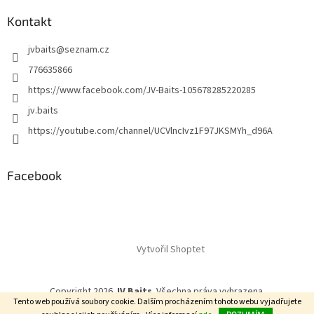
Kontakt
jvbaits
@
seznam.cz
776635866
https://www.facebook.com/JV-Baits-105678285220285
jv.baits
https://youtube.com/channel/UCVlncIvz1F97JKSMYh_d96A
Facebook
Vytvořil Shoptet
Copyright 2026
JV Baits
. Všechna práva vyhrazena.
Tento web používá soubory cookie. Dalším procházením tohoto webu vyjadřujete