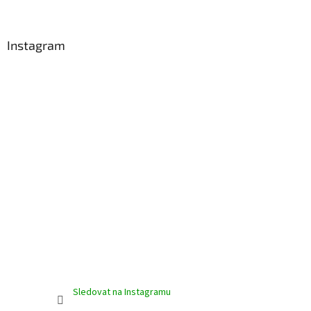
á
p
a
Instagram
t
í
Sledovat na Instagramu