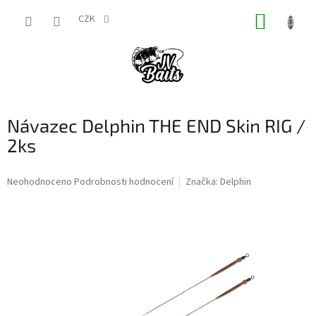
Přejít
NÁKUP
na
CZK
obsah
KOŠÍK
Návazec Delphin THE END Skin RIG /
2ks
Průměrné
Neohodnoceno
Podrobnosti hodnocení
Značka:
Delphin
hodnocení
produktu
je
0,0
z
5
hvězdiček.