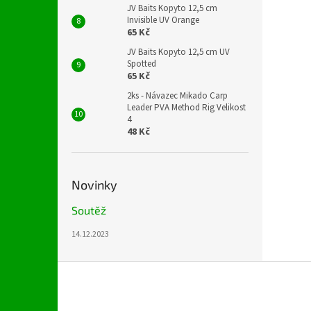
JV Baits Kopyto 12,5 cm
Invisible UV Orange
65 Kč
JV Baits Kopyto 12,5 cm UV
Spotted
65 Kč
2ks - Návazec Mikado Carp
Leader PVA Method Rig Velikost
4
48 Kč
Novinky
Soutěž
14.12.2023
Z
á
p