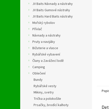
n
JV Baits Návnady a nástrahy
e
JV Baits Gumové nástrahy
l
JV Baits Hard Baits nástrahy
Mořský rybolov
Přívlač
Návnady a nástrahy
Pruty a navijáky
Bižuterie a vlasce
Rybářské vybavení
Čluny a Zavážecí lodě
Camping
Oblečení
Bundy
Rybářské vesty
Popi
Mikiny, svetry
Trička a polokošile
Prsačky, brodící kalhoty
Det