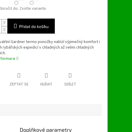
oručit do:
Zvolte variantu
Přidat do košíku
alitní Gardner termo ponožky nabízí výjimečný komfort i
ch rybářských expedicí v chladných až velmi chladných
ch.
informace
ZEPTAT SE
HLÍDAT
SDÍLET
Doplňkové parametry