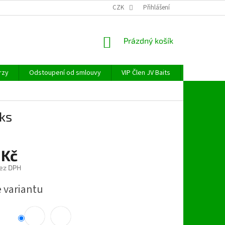
CZK
Přihlášení
NÁKUPNÍ
Prázdný košík
KOŠÍK
rzy
Odstoupení od smlouvy
VIP Člen JV Baits
OBECNÉ NAŘ
ks
 Kč
ez DPH
e variantu