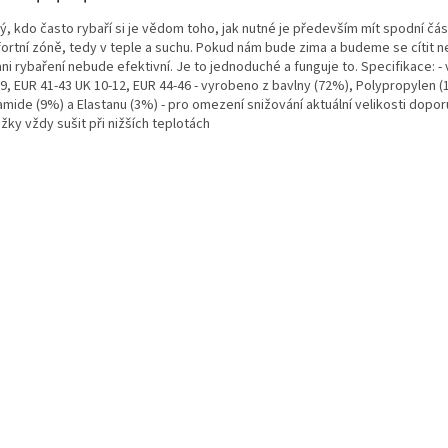
ý, kdo často rybaří si je vědom toho, jak nutné je především mít spodní čá
ortní zóně, tedy v teple a suchu. Pokud nám bude zima a budeme se cítit 
ni rybaření nebude efektivní. Je to jednoduché a funguje to. Specifikace: - v
-9, EUR 41-43 UK 10-12, EUR 44-46 - vyrobeno z bavlny (72%), Polypropylen (
amide (9%) a Elastanu (3%) - pro omezení snižování aktuální velikosti dopo
ky vždy sušit při nižších teplotách