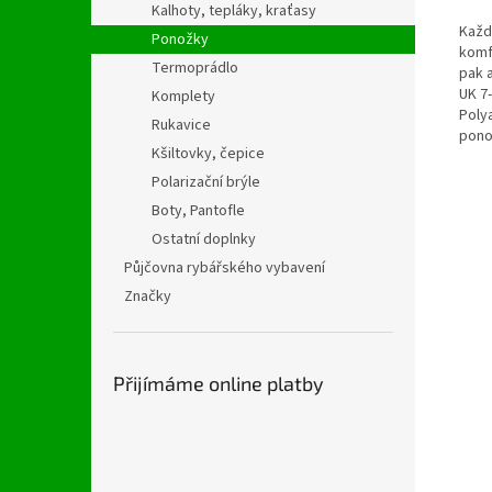
Kalhoty, tepláky, kraťasy
Každ
Ponožky
komf
Termoprádlo
pak a
UK 7
Komplety
Poly
Rukavice
ponož
Kšiltovky, čepice
Polarizační brýle
Boty, Pantofle
Ostatní doplnky
Půjčovna rybářského vybavení
Značky
Přijímáme online platby