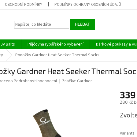
OBCHODNÍ PODMÍNKY
PODMÍNKY OCHRANY OSOBNÍCH ÚDAJŮ
HLEDAT
JV Baits
Půjčovna rybářského vybavení
Dárkové poukazy a Ku
ky
Ponožky Gardner Heat Seeker Thermal Socks
ožky Gardner Heat Seeker Thermal Soc
né
noceno
Podrobnosti hodnocení
Značka:
Gardner
ní
339
u
280 Kč b
Měrná
Zvolt
cena:
ek.
Varianta