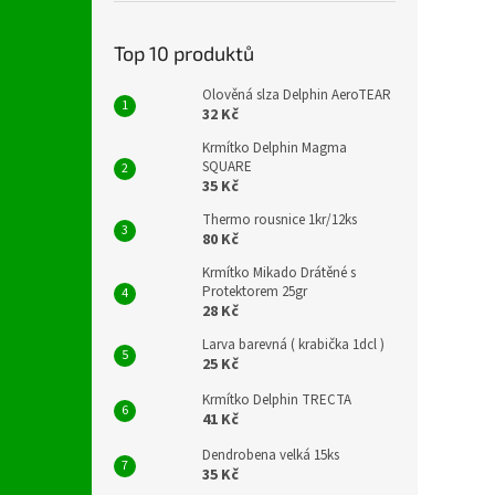
Top 10 produktů
Olověná slza Delphin AeroTEAR
32 Kč
Krmítko Delphin Magma
SQUARE
35 Kč
Thermo rousnice 1kr/12ks
80 Kč
Krmítko Mikado Drátěné s
Protektorem 25gr
28 Kč
Larva barevná ( krabička 1dcl )
25 Kč
Krmítko Delphin TRECTA
41 Kč
Dendrobena velká 15ks
35 Kč