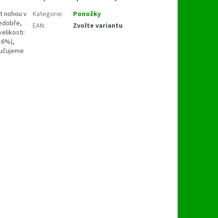
st nohou v
Kategorie
:
Ponožky
nedobře,
EAN
:
Zvolte variantu
elikosti:
16%),
ručujeme