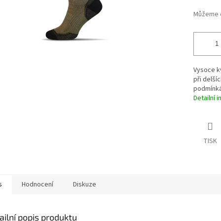
Můžeme d
Vysoce kv
při delší
podmínká
Detailní 
TISK
s
Hodnocení
Diskuze
ailní popis produktu