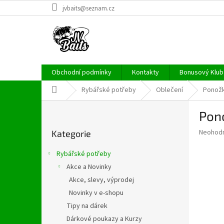
Přejít
jvbaits@seznam.cz
na
obsah
Obchodní podmínky
Kontakty
Bonusový Klub 
Domů
Rybářské potřeby
Oblečení
Ponož
P
Pon
o
Přeskočit
s
Průměr
Neohod
Kategorie
kategorie
t
hodnoce
r
produkt
Rybářské potřeby
a
je
Akce a Novinky
0,0
n
z
Akce, slevy, výprodej
n
5
í
Novinky v e-shopu
hvězdič
p
Tipy na dárek
a
Dárkové poukazy a Kurzy