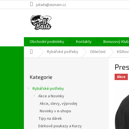
Přejít
jvbaits@seznam.cz
na
obsah
Obchodní podmínky
Kontakty
Bonusový Klub 
Domů
Rybářské potřeby
Oblečení
Kšilto
P
Pre
o
Přeskočit
s
Kategorie
kategorie
Akce
t
r
Rybářské potřeby
a
Akce a Novinky
n
Akce, slevy, výprodej
n
í
Novinky v e-shopu
p
Tipy na dárek
a
Dárkové poukazy a Kurzy