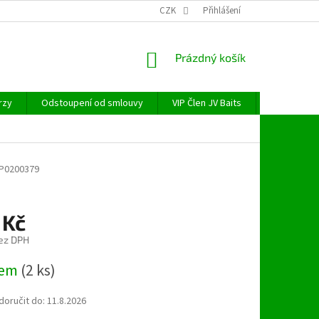
CZK
Přihlášení
NÁKUPNÍ
Prázdný košík
KOŠÍK
rzy
Odstoupení od smlouvy
VIP Člen JV Baits
OBECNÉ NAŘ
P0200379
 Kč
ez DPH
dem
(2 ks)
oručit do:
11.8.2026