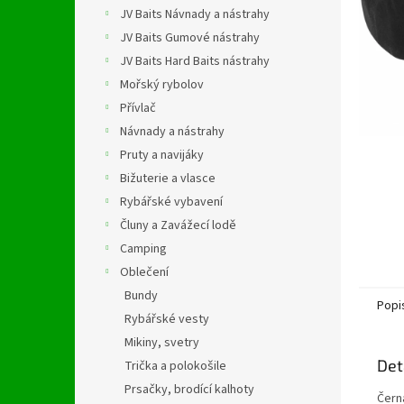
n
JV Baits Návnady a nástrahy
e
JV Baits Gumové nástrahy
l
JV Baits Hard Baits nástrahy
Mořský rybolov
Přívlač
Návnady a nástrahy
Pruty a navijáky
Bižuterie a vlasce
Rybářské vybavení
Čluny a Zavážecí lodě
Camping
Oblečení
Bundy
Popi
Rybářské vesty
Mikiny, svetry
Det
Trička a polokošile
Prsačky, brodící kalhoty
Černá