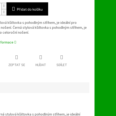
Přidat do košíku
lová kšiltovka s pohodlným střihem, je ideální pro
 nošení. Černá stylová kšiltovka s pohodlným střihem, je
ro celoroční nošení.
informace
ZEPTAT SE
HLÍDAT
SDÍLET
rná stylová kšiltovka s pohodlným střihem, je ideální