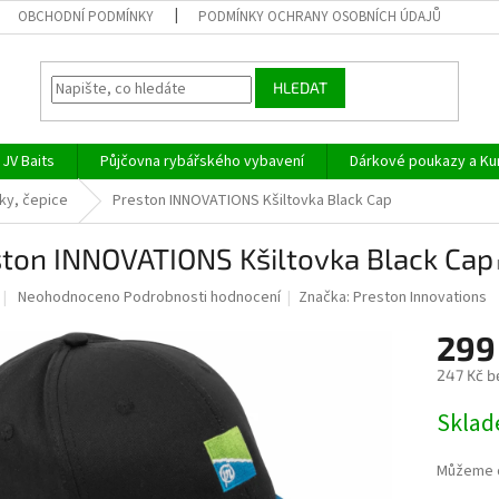
OBCHODNÍ PODMÍNKY
PODMÍNKY OCHRANY OSOBNÍCH ÚDAJŮ
HLEDAT
JV Baits
Půjčovna rybářského vybavení
Dárkové poukazy a Ku
vky, čepice
Preston INNOVATIONS Kšiltovka Black Cap
ston INNOVATIONS Kšiltovka Black Cap
Průměrné
Neohodnoceno
Podrobnosti hodnocení
Značka:
Preston Innovations
hodnocení
produktu
299
je
247 Kč b
0,0
z
Měrná
Skla
5
cena:
hvězdiček.
Můžeme d