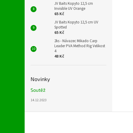
JV Baits Kopyto 12,5 cm
Invisible UV Orange
65 Kč
JV Baits Kopyto 12,5 cm UV
Spotted
65 Kč
2ks - Návazec Mikado Carp
Leader PVA Method Rig Velikost
4
48 Kč
Novinky
Soutěž
14.12.2023
Z
á
p