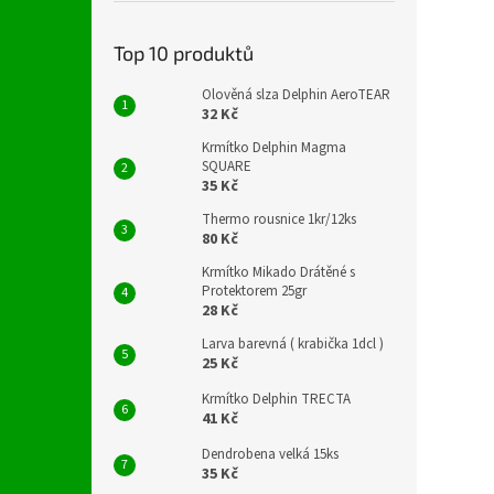
Top 10 produktů
Olověná slza Delphin AeroTEAR
32 Kč
Krmítko Delphin Magma
SQUARE
35 Kč
Thermo rousnice 1kr/12ks
80 Kč
Krmítko Mikado Drátěné s
Protektorem 25gr
28 Kč
Larva barevná ( krabička 1dcl )
25 Kč
Krmítko Delphin TRECTA
41 Kč
Dendrobena velká 15ks
35 Kč