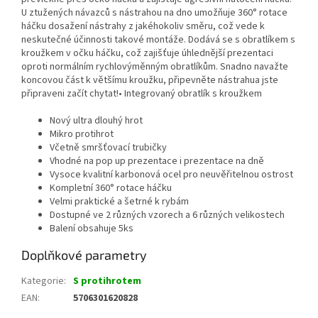
U ztužených návazců s nástrahou na dno umožňuje 360° rotace
háčku dosažení nástrahy z jakéhokoliv směru, což vede k
neskutečné účinnosti takové montáže. Dodává se s obratlíkem s
kroužkem v očku háčku, což zajišťuje úhlednější prezentaci
oproti normálním rychlovýměnným obratlíkům. Snadno navažte
koncovou část k většímu kroužku, připevněte nástrahua jste
připraveni začít chytat!• Integrovaný obratlík s kroužkem
Nový ultra dlouhý hrot
Mikro protihrot
Včetně smršťovací trubičky
Vhodné na pop up prezentace i prezentace na dně
Vysoce kvalitní karbonová ocel pro neuvěřitelnou ostrost
Kompletní 360° rotace háčku
Velmi praktické a šetrné k rybám
Dostupné ve 2 různých vzorech a 6 různých velikostech
Balení obsahuje 5ks
Doplňkové parametry
Kategorie
:
S protihrotem
EAN
:
5706301620828