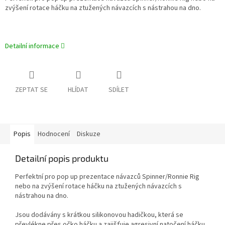
zvýšení rotace háčku na ztužených návazcích s nástrahou na dno.
Detailní informace
ZEPTAT SE
HLÍDAT
SDÍLET
Popis
Hodnocení
Diskuze
Detailní popis produktu
Perfektní pro pop up prezentace návazců Spinner/Ronnie Rig
nebo na zvýšení rotace háčku na ztužených návazcích s
nástrahou na dno.
Jsou dodávány s krátkou silikonovou hadičkou, která se
převlékne přes očko háčku a zajišťuje agresivní natočení háčku.