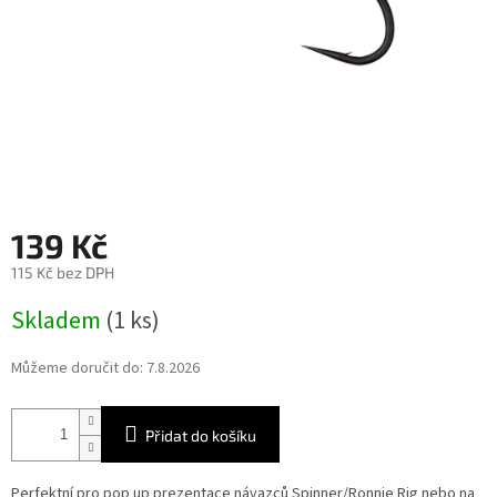
139 Kč
115 Kč bez DPH
Měrná
Skladem
(1 ks)
cena:
Můžeme doručit do:
7.8.2026
Přidat do košíku
Perfektní pro pop up prezentace návazců Spinner/Ronnie Rig nebo na