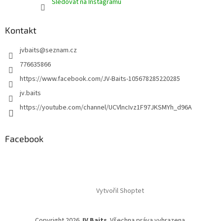
Sledovat na Instagramu
Kontakt
jvbaits
@
seznam.cz
776635866
https://www.facebook.com/JV-Baits-105678285220285
jv.baits
https://youtube.com/channel/UCVlncIvz1F97JKSMYh_d96A
Facebook
Vytvořil Shoptet
Copyright 2026
JV Baits
. Všechna práva vyhrazena.