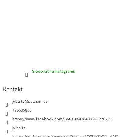
Sledovat na Instagramu
Kontakt
jvbaits
@
seznam.cz
776635866
https://www.facebook.com/JV-Baits-105678285220285
jv.baits