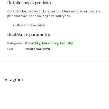
Detailní popis produktu
Obratlík s bezpečnostní karabinkou u které nehrozí její otevření
při nahazování nebo souboji s velkou rybou.
Barva: matná černá
Doplňkové parametry
Kategorie
:
Obratlíky, karabinky, kroužky
EAN
:
Zvolte variantu
Z
á
p
a
Instagram
t
í