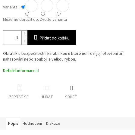
Varianta
Můžeme doručit do:
Zvolte variantu
Přidat do košíku
Obratlík s bezpečnostní karabinkou u které nehrozí její otevření při
nahazování nebo souboji s velkou rybou.
Detailní informace
ZEPTAT SE
HLÍDAT
SDÍLET
Popis
Hodnocení
Diskuze