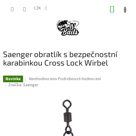
Přejít
NÁKUP
na
CZK
obsah
KOŠÍK
Saenger obratlík s bezpečnostní
karabinkou Cross Lock Wirbel
Průměrné
Neohodnoceno
Podrobnosti hodnocení
Novinka
hodnocení
Značka:
Saenger
produktu
je
0,0
z
5
hvězdiček.