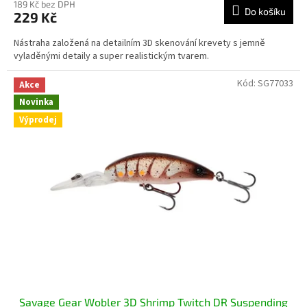
189 Kč bez DPH
Do košíku
229 Kč
Nástraha založená na detailním 3D skenování krevety s jemně
vyladěnými detaily a super realistickým tvarem.
Kód:
SG77033
Akce
Novinka
Výprodej
Savage Gear Wobler 3D Shrimp Twitch DR Suspending