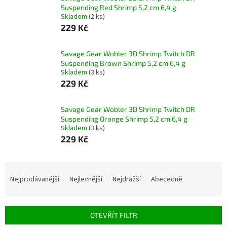
Suspending Red Shrimp 5,2 cm 6,4 g
Skladem
(2 ks)
229 Kč
Savage Gear Wobler 3D Shrimp Twitch DR
Suspending Brown Shrimp 5,2 cm 6,4 g
Skladem
(3 ks)
229 Kč
Savage Gear Wobler 3D Shrimp Twitch DR
Suspending Orange Shrimp 5,2 cm 6,4 g
Skladem
(3 ks)
229 Kč
Ř
a
Nejprodávanější
Nejlevnější
Nejdražší
Abecedně
z
e
n
OTEVŘÍT FILTR
í