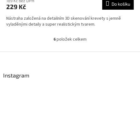
189 Kč bez DPH
Do košíku
229 Kč
Nástraha založená na detailním 3D skenování krevety s jemně
vyladěnými detaily a super realistickým tvarem.
6
položek celkem
O
v
l
Z
á
á
d
p
a
a
Instagram
c
t
í
í
p
r
v
k
y
v
ý
p
i