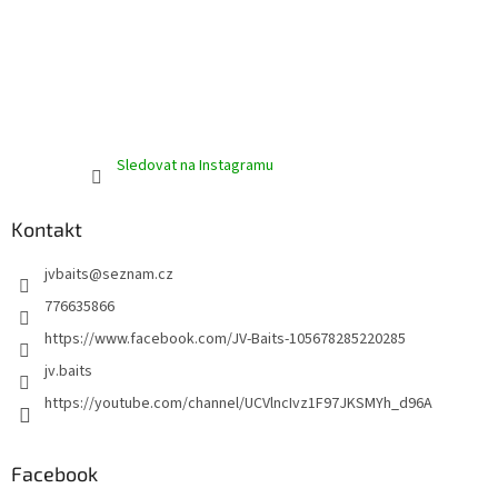
s
u
Sledovat na Instagramu
Kontakt
jvbaits
@
seznam.cz
776635866
https://www.facebook.com/JV-Baits-105678285220285
jv.baits
https://youtube.com/channel/UCVlncIvz1F97JKSMYh_d96A
Facebook