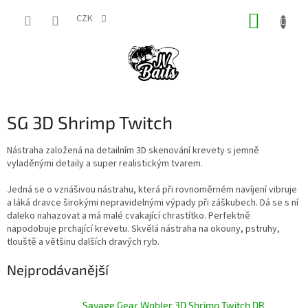
Přejít
NÁKUP
na
CZK
obsah
KOŠÍK
SG 3D Shrimp Twitch
Nástraha založená na detailním 3D skenování krevety s jemně
vyladěnými detaily a super realistickým tvarem.
Jedná se o vznášivou nástrahu, která při rovnoměrném navíjení vibruje
a láká dravce širokými nepravidelnými výpady při záškubech. Dá se s ní
daleko nahazovat a má malé cvakající chrastítko. Perfektně
napodobuje prchající krevetu. Skvělá nástraha na okouny, pstruhy,
tlouště a většinu dalších dravých ryb.
Nejprodávanější
Savage Gear Wobler 3D Shrimp Twitch DR