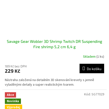
Savage Gear Wobler 3D Shrimp Twitch DR Suspending
Fire shrimp 5,2 cm 6,4 g
Skladem
(1 ks)
189 Kč bez DPH
Do košíku
229 Kč
Nástraha založená na detailním 3D skenování krevety s jemně
vyladěnými detaily a super realistickým tvarem.
Kód:
SG77029
Akce
Novinka
Výprodej