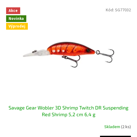
p
V
Kód:
SG77032
r
Akce
ý
o
Novinka
p
d
Výprodej
i
u
s
k
p
t
r
ů
o
d
u
k
t
ů
Savage Gear Wobler 3D Shrimp Twitch DR Suspending
Red Shrimp 5,2 cm 6,4 g
Skladem
(2 ks)