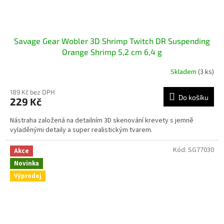
Savage Gear Wobler 3D Shrimp Twitch DR Suspending
Orange Shrimp 5,2 cm 6,4 g
Skladem
(3 ks)
189 Kč bez DPH
Do košíku
229 Kč
Nástraha založená na detailním 3D skenování krevety s jemně
vyladěnými detaily a super realistickým tvarem.
Kód:
SG77030
Akce
Novinka
Výprodej