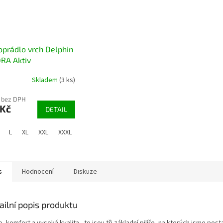
prádlo vrch Delphin
RA Aktiv
Skladem
(3 ks)
rné
cení
 bez DPH
ktu
 Kč
DETAIL
L
XL
XXL
XXXL
ček.
s
Hodnocení
Diskuze
ailní popis produktu
, komfort a vysoká kvalita - to jsou tři základní pilíře, na kterých jsme posta