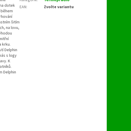
na dotek
EAN
:
Zvolte variantu
 i během
rhování
stním šitím
h, na lovu,
výhodou
nitřní
 krku.
tí Delphin
pás s logy
avy. K
otníků.
em Delphin