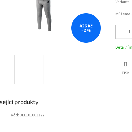
Varianta
Můžeme d
426 Kč
–2 %
Detailní 
TISK
sející produkty
Kód:
DEL101001127