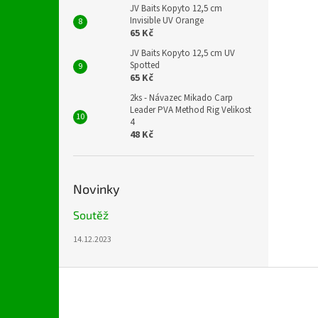
JV Baits Kopyto 12,5 cm
Invisible UV Orange
65 Kč
JV Baits Kopyto 12,5 cm UV
Spotted
65 Kč
2ks - Návazec Mikado Carp
Leader PVA Method Rig Velikost
4
48 Kč
Novinky
Soutěž
14.12.2023
Z
á
p