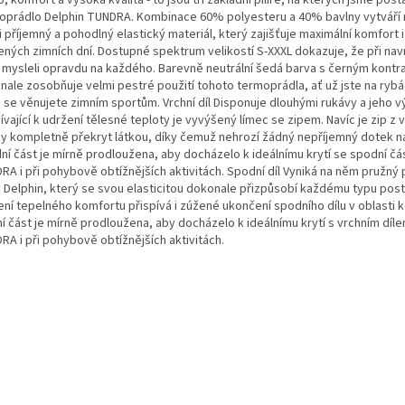
oprádlo Delphin TUNDRA. Kombinace 60% polyesteru a 40% bavlny vytváří 
 příjemný a pohodlný elastický materiál, který zajišťuje maximální komfort
ených zimních dní. Dostupné spektrum velikostí S-XXXL dokazuje, že při nav
 mysleli opravdu na každého. Barevně neutrální šedá barva s černým kontra
nale zosobňuje velmi pestré použití tohoto termoprádla, ať už jste na rybác
 se věnujete zimním sportům. Vrchní díl Disponuje dlouhými rukávy a jeho 
ívající k udržení tělesné teploty je vyvýšený límec se zipem. Navíc je zip z v
ny kompletně překryt látkou, díky čemuž nehrozí žádný nepříjemný dotek na
ní část je mírně prodloužena, aby docházelo k ideálnímu krytí se spodní čás
RA i při pohybově obtížnějších aktivitách. Spodní díl Vyniká na něm pružný 
y Delphin, který se svou elasticitou dokonale přizpůsobí každému typu post
ení tepelného komfortu přispívá i zúžené ukončení spodního dílu v oblasti k
í část je mírně prodloužena, aby docházelo k ideálnímu krytí s vrchním díl
RA i při pohybově obtížnějších aktivitách.