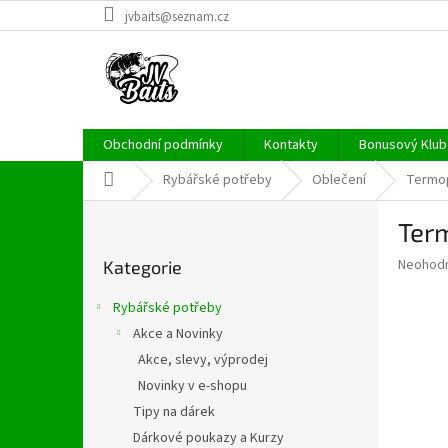
Přejít
jvbaits@seznam.cz
na
obsah
Obchodní podmínky
Kontakty
Bonusový Klub 
Domů
Rybářské potřeby
Oblečení
Termo
P
Ter
o
Přeskočit
s
Průměr
Neohod
Kategorie
kategorie
t
hodnoce
r
produkt
Rybářské potřeby
a
je
Akce a Novinky
0,0
n
z
Akce, slevy, výprodej
n
5
í
Novinky v e-shopu
hvězdič
p
Tipy na dárek
a
Dárkové poukazy a Kurzy