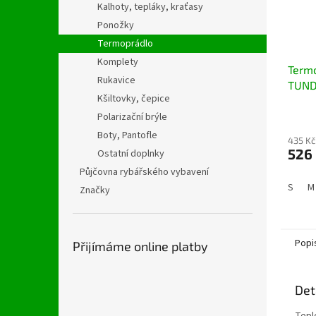
Kalhoty, tepláky, kraťasy
Ponožky
Termoprádlo
Komplety
Termo
Rukavice
TUND
Kšiltovky, čepice
Průmě
Polarizační brýle
hodno
Boty, Pantofle
435 Kč
produ
526
Ostatní doplnky
je
5,0
Půjčovna rybářského vybavení
z
S
M
Značky
5
hvězdi
Popi
Přijímáme online platby
Det
Teplo