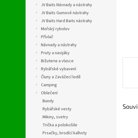
n
JV Baits Návnady a nástrahy
e
JV Baits Gumové nástrahy
l
JV Baits Hard Baits nástrahy
Mořský rybolov
Přívlač
Návnady a nástrahy
Pruty a navijáky
Bižuterie a vlasce
Rybářské vybavení
Čluny a Zavážecí lodě
Camping
Oblečení
Bundy
Souvi
Rybářské vesty
Mikiny, svetry
Trička a polokošile
Prsačky, brodící kalhoty