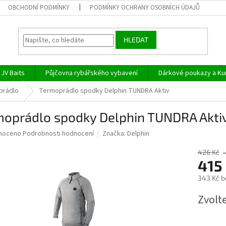
OBCHODNÍ PODMÍNKY
PODMÍNKY OCHRANY OSOBNÍCH ÚDAJŮ
HLEDAT
JV Baits
Půjčovna rybářského vybavení
Dárkové poukazy a Ku
prádlo
Termoprádlo spodky Delphin TUNDRA Aktiv
moprádlo spodky Delphin TUNDRA Akti
né
noceno
Podrobnosti hodnocení
Značka:
Delphin
ní
u
426 Kč
415
343 Kč b
Měrná
Zvolt
ek.
cena: