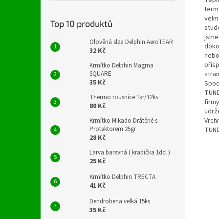
term
velmi
Top 10 produktů
stud
jsme
Olověná slza Delphin AeroTEAR
doko
32 Kč
nebo
přisp
Krmítko Delphin Magma
stra
SQUARE
35 Kč
Spod
TUND
Thermo rousnice 1kr/12ks
firm
80 Kč
udrž
Vrchn
Krmítko Mikado Drátěné s
Protektorem 25gr
TUND
28 Kč
Larva barevná ( krabička 1dcl )
25 Kč
Krmítko Delphin TRECTA
41 Kč
Dendrobena velká 15ks
35 Kč