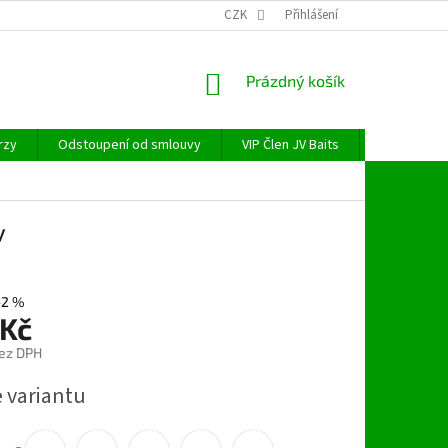
CZK
Přihlášení
NÁKUPNÍ
Prázdný košík
KOŠÍK
rzy
Odstoupení od smlouvy
VIP Člen JV Baits
OBECNÉ NAŘ
v
–2 %
 Kč
ez DPH
e variantu