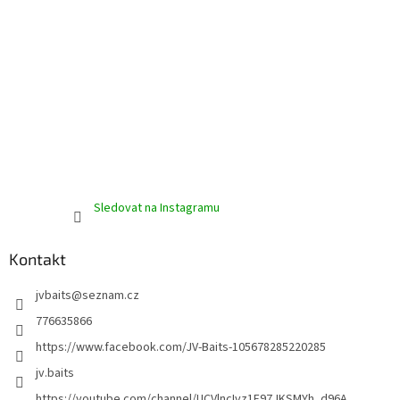
v
ý
p
i
s
u
Sledovat na Instagramu
Kontakt
jvbaits
@
seznam.cz
776635866
https://www.facebook.com/JV-Baits-105678285220285
jv.baits
https://youtube.com/channel/UCVlncIvz1F97JKSMYh_d96A