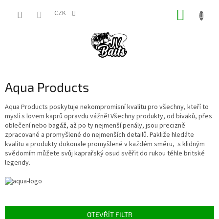
Přejít
NÁKUP
na
CZK
obsah
KOŠÍK
Aqua Products
Aqua Products poskytuje nekompromisní kvalitu pro všechny, kteří to
myslí s lovem kaprů opravdu vážně! Všechny produkty, od bivaků, přes
oblečení nebo bagáž, až po ty nejmenší penály, jsou precizně
zpracované a promyšlené do nejmenších detailů. Pakliže hledáte
kvalitu a produkty dokonale promyšlené v každém směru, s klidným
svědomím můžete svůj kaprařský osud svěřit do rukou téhle britské
legendy.
OTEVŘÍT FILTR