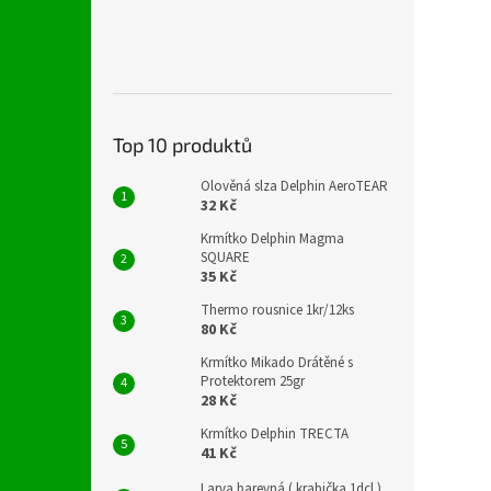
Top 10 produktů
Olověná slza Delphin AeroTEAR
32 Kč
Krmítko Delphin Magma
SQUARE
35 Kč
Thermo rousnice 1kr/12ks
80 Kč
Krmítko Mikado Drátěné s
Protektorem 25gr
28 Kč
Krmítko Delphin TRECTA
41 Kč
Larva barevná ( krabička 1dcl )