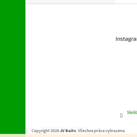
Z
á
p
a
t
Instagr
í
Sledo
Copyright 2026
JV Baits
. Všechna práva vyhrazena.