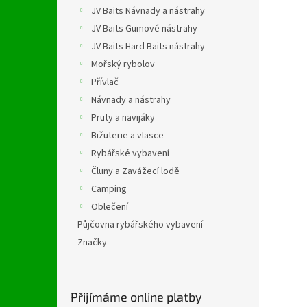
n
JV Baits Návnady a nástrahy
e
JV Baits Gumové nástrahy
l
JV Baits Hard Baits nástrahy
Mořský rybolov
Přívlač
Návnady a nástrahy
Pruty a navijáky
Bižuterie a vlasce
Rybářské vybavení
Čluny a Zavážecí lodě
Camping
Oblečení
Půjčovna rybářského vybavení
Značky
Přijímáme online platby