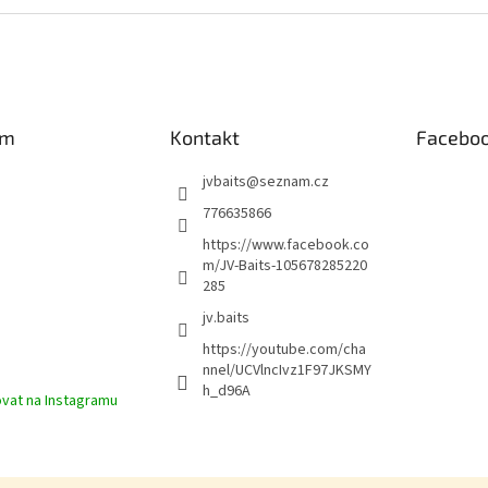
am
Kontakt
Facebo
jvbaits
@
seznam.cz
776635866
https://www.facebook.co
m/JV-Baits-105678285220
285
jv.baits
https://youtube.com/cha
nnel/UCVlncIvz1F97JKSMY
h_d96A
vat na Instagramu