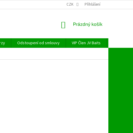
CZK
Přihlášení
NÁKUPNÍ
Prázdný košík
KOŠÍK
rzy
Odstoupení od smlouvy
VIP Člen JV Baits
OBECNÉ NAŘ