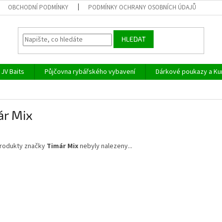
OBCHODNÍ PODMÍNKY
PODMÍNKY OCHRANY OSOBNÍCH ÚDAJŮ
HLEDAT
JV Baits
Půjčovna rybářského vybavení
Dárkové poukazy a Ku
ár Mix
rodukty značky
Timár Mix
nebyly nalezeny...