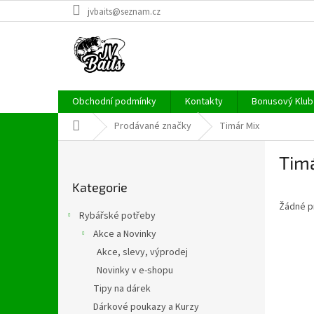
Přejít
jvbaits@seznam.cz
na
obsah
Obchodní podmínky
Kontakty
Bonusový Klub 
Domů
Prodávané značky
Timár Mix
P
Tim
o
Přeskočit
s
Kategorie
kategorie
t
Žádné p
r
Rybářské potřeby
a
Akce a Novinky
n
Akce, slevy, výprodej
n
í
Novinky v e-shopu
p
Tipy na dárek
a
Dárkové poukazy a Kurzy