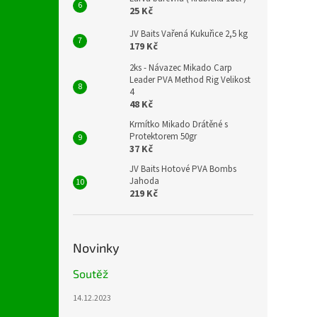
25 Kč
JV Baits Vařená Kukuřice 2,5 kg
179 Kč
2ks - Návazec Mikado Carp
Leader PVA Method Rig Velikost
4
48 Kč
Krmítko Mikado Drátěné s
Protektorem 50gr
37 Kč
JV Baits Hotové PVA Bombs
Jahoda
219 Kč
Novinky
Soutěž
14.12.2023