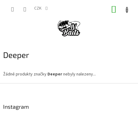
Přejít
NÁKUP
na
CZK
obsah
KOŠÍK
Deeper
Žádné produkty značky
Deeper
nebyly nalezeny...
Z
á
p
a
Instagram
t
í