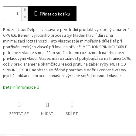
Přidat do košíku
Pod značkou Delphin získáváte prvotřídní produkt vyrobený z materiálu
CPA 6.6. Během výrobního procesu byl kladen hlavní důraz na
minimalizaci roztažnosti. Tato vlastnost je mimořádně důležitá při
používání tenkých vlasců při lovu na přívlač. METHOD SPIN INFLEXIBLE
patří mezi vlasce s nejnižším součinitelem roztažnosti na trhu mezi
přívlačovými vlasci. Vlasec má roztažnost pohybující se na hranici 16%,
což v praxi znamená okamžitou reakci prutu na záběr ryby. METHOD
SPIN INFLEXIBLE neobsahuje žádné povrchové oděru vzdorné vrstvy,
jejichž aplikace a proces nanášení výrazně snižují nosnost vlasce.
Detailní informace
ZEPTAT SE
HLÍDAT
SDÍLET