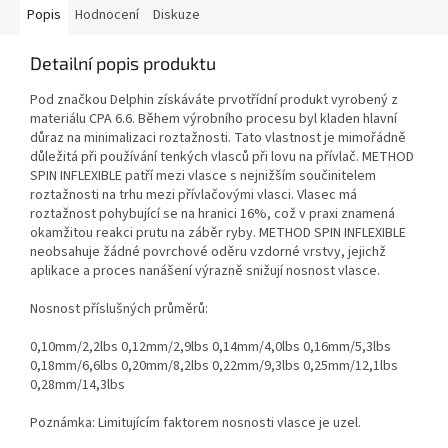
Popis
Hodnocení
Diskuze
Detailní popis produktu
Pod značkou Delphin získáváte prvotřídní produkt vyrobený z
materiálu CPA 6.6. Během výrobního procesu byl kladen hlavní
důraz na minimalizaci roztažnosti. Tato vlastnost je mimořádně
důležitá při používání tenkých vlasců při lovu na přívlač. METHOD
SPIN INFLEXIBLE patří mezi vlasce s nejnižším součinitelem
roztažnosti na trhu mezi přívlačovými vlasci. Vlasec má
roztažnost pohybující se na hranici 16%, což v praxi znamená
okamžitou reakci prutu na záběr ryby. METHOD SPIN INFLEXIBLE
neobsahuje žádné povrchové oděru vzdorné vrstvy, jejichž
aplikace a proces nanášení výrazně snižují nosnost vlasce.
Nosnost příslušných průměrů:
0,10mm/2,2lbs 0,12mm/2,9lbs 0,14mm/4,0lbs 0,16mm/5,3lbs
0,18mm/6,6lbs 0,20mm/8,2lbs 0,22mm/9,3lbs 0,25mm/12,1lbs
0,28mm/14,3lbs
Poznámka: Limitujícím faktorem nosnosti vlasce je uzel.