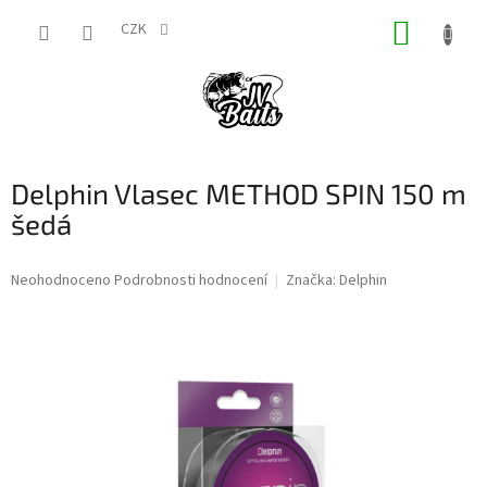
Přejít
NÁKUP
na
CZK
obsah
KOŠÍK
Delphin Vlasec METHOD SPIN 150 m
šedá
Průměrné
Neohodnoceno
Podrobnosti hodnocení
Značka:
Delphin
hodnocení
produktu
je
0,0
z
5
hvězdiček.