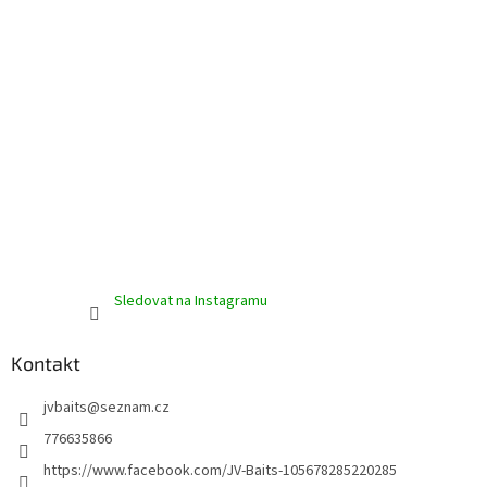
Sledovat na Instagramu
Kontakt
jvbaits
@
seznam.cz
776635866
https://www.facebook.com/JV-Baits-105678285220285