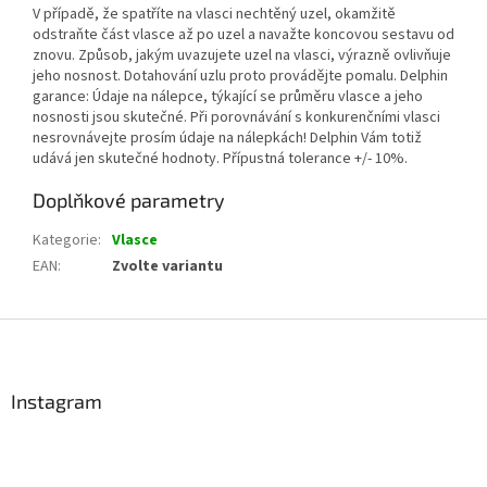
V případě, že spatříte na vlasci nechtěný uzel, okamžitě
odstraňte část vlasce až po uzel a navažte koncovou sestavu od
znovu. Způsob, jakým uvazujete uzel na vlasci, výrazně ovlivňuje
jeho nosnost. Dotahování uzlu proto provádějte pomalu. Delphin
garance: Údaje na nálepce, týkající se průměru vlasce a jeho
nosnosti jsou skutečné. Při porovnávání s konkurenčními vlasci
nesrovnávejte prosím údaje na nálepkách! Delphin Vám totiž
udává jen skutečné hodnoty. Přípustná tolerance +/- 10%.
Doplňkové parametry
Kategorie
:
Vlasce
EAN
:
Zvolte variantu
Z
á
p
a
Instagram
t
í