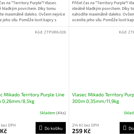
 čas na "Territory Purple"! Vlasec
Přišel čas na "Territory Purple"! Vl
ě hladkým povrchem. Díky tomu
ideálně hladkým povrchem. Díky t
te maximálně daleko. Ovšem nejvíce
nahodíte maximálně daleko. Ovšem
e jeho sílu. Pomůže lovit kapry s
oceníte jeho sílu. Pomůže lovit kap
stí vyšší než...
hmotností vyšší než...
Kód:
ZTPUR6-026
Kód:
ZT
c Mikado Territory Purple Line
Vlasec Mikado Territory Purp
 0,26mm/8,5kg
300m 0,35mm/11,9kg
Skladem
(4 ks)
Skla
 bez DPH
214 Kč bez DPH
Do košíku
Do
 Kč
259 Kč