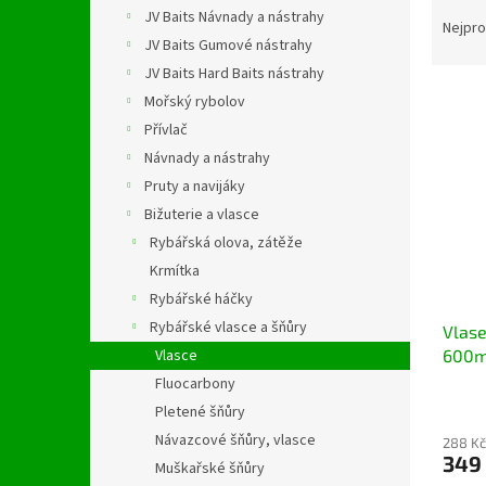
Ř
n
JV Baits Návnady a nástrahy
a
e
Nejpro
JV Baits Gumové nástrahy
z
l
e
JV Baits Hard Baits nástrahy
V
n
Mořský rybolov
ý
í
Přívlač
p
p
Návnady a nástrahy
i
r
Pruty a navijáky
s
o
p
Bižuterie a vlasce
d
r
u
Rybářská olova, zátěže
o
k
Krmítka
d
t
Rybářské háčky
u
ů
Rybářské vlasce a šňůry
Vlase
k
600m
Vlasce
t
ů
Fluocarbony
Pletené šňůry
Návazcové šňůry, vlasce
288 Kč
349
Muškařské šňůry