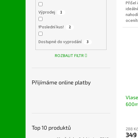
Přišel
ideáln
Výprodej
1
nahodí
ocenít
hmotno
!Poslední kus!
2
Dostupné do vyprodání
3
ROZBALIT FILTR
Přijímáme online platby
Vlase
600m
Top 10 produktů
288 Kč
349