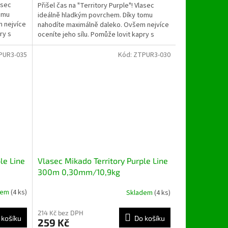
asec
Přišel čas na "Territory Purple"! Vlasec
omu
ideálně hladkým povrchem. Díky tomu
 nejvíce
nahodíte maximálně daleko. Ovšem nejvíce
ry s
oceníte jeho sílu. Pomůže lovit kapry s
hmotností vyšší než...
PUR3-035
Kód:
ZTPUR3-030
le Line
Vlasec Mikado Territory Purple Line
300m 0,30mm/10,9kg
dem
(4 ks)
Skladem
(4 ks)
214 Kč bez DPH
 košíku
Do košíku
259 Kč