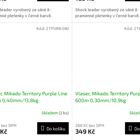
leader vyrobený ze silné 8-
Shock leader vyrobený ze silné 8-
né pletenky v černé barvě.
pramenné pletenky v černé barvě.
Kód:
ZTPUR6-040
Kód:
ZT
c Mikado Territory Purple Line
Vlasec Mikado Territory Purp
 0,40mm/13,8kg
600m 0,30mm/10,9kg
Skladem
(2 ks)
Skla
 bez DPH
288 Kč bez DPH
Do košíku
Do
 Kč
349 Kč