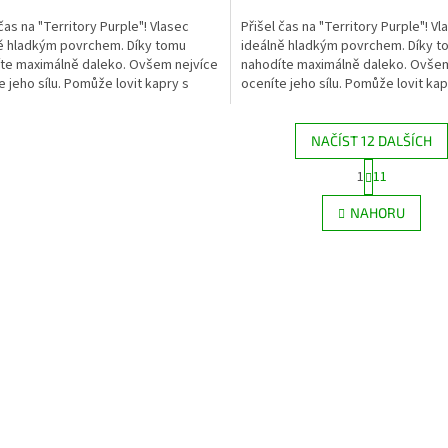
 čas na "Territory Purple"! Vlasec
Přišel čas na "Territory Purple"! Vl
ě hladkým povrchem. Díky tomu
ideálně hladkým povrchem. Díky t
te maximálně daleko. Ovšem nejvíce
nahodíte maximálně daleko. Ovšem
e jeho sílu. Pomůže lovit kapry s
oceníte jeho sílu. Pomůže lovit kap
stí vyšší než...
hmotností vyšší než...
NAČÍST 12 DALŠÍCH
S
1
11
O
t
r
v
NAHORU
á
l
n
á
k
d
o
a
v
c
á
í
n
p
í
r
v
k
y
v