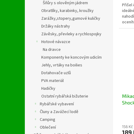
Šňůry s olověným jádrem
Přišel
ideáln
Obratlíky, karabinky, kroužky
nahodí
Zarážky,stopery,gumové kuličky
ocenít
Držáky nástrahy
hmotno
Závěsky, převleky a rychlospojky
Hotové návazce
Na dravce
Komponenty ke koncovým udicím
Jehly, vrtáky na boilies
Dotahovače uzlů
PVA materiál
Hadičky
Mikad
Ostatní rybářská bižuterie
Shoc
Rybářské vybavení
Čluny a Zavážecí lodě
Camping
156 Kč
Oblečení
189 