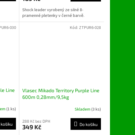
Shock leader vyrobený ze silné 8-
pramenné pletenky v černé barvě.
PUR6-030
Kód:
ZTPUR6-028
le Line
Vlasec Mikado Territory Purple Line
600m 0,28mm/9,5kg
dem
(1 ks)
Skladem
(3 ks)
288 Kč bez DPH
 košíku
Do košíku
349 Kč