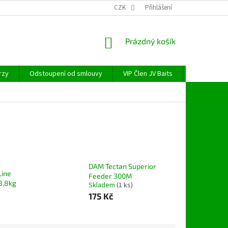
CZK
Přihlášení
NÁKUPNÍ
Prázdný košík
KOŠÍK
rzy
Odstoupení od smlouvy
VIP Člen JV Baits
OBECNÉ NAŘ
DAM Tectan Superior
Line
Feeder 300M
3,8kg
Skladem
(1 ks)
175 Kč