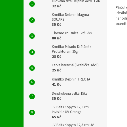
Olověná slza Delphin AeroTEAR
32 Kč
Přišel
ideáln
Krmítko Delphin Magma
nahodí
SQUARE
ocenít
35 Kč
hmotno
Thermo rousnice 1kr/12ks
80 Kč
Krmítko Mikado Drátěné s
Protektorem 25gr
28 Kč
Larva barevná ( krabička 1dcl )
25 Kč
Krmítko Delphin TRECTA
41 Kč
Dendrobena velká 15ks
35 Kč
JV Baits Kopyto 12,5 cm
Invisible UV Orange
65 Kč
JV Baits Kopyto 12,5 cm UV