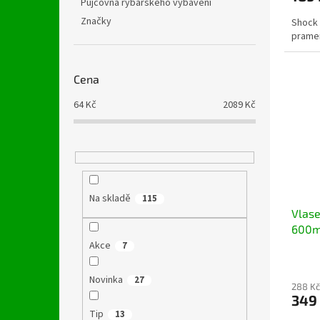
Půjčovna rybářského vybavení
Značky
Shock 
pramen
Cena
64
Kč
2089
Kč
Na skladě
115
Vlase
600m
Akce
7
Novinka
27
288 Kč
349
Tip
13