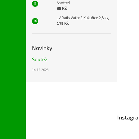
Spotted
65 Kč
JV Baits Vařená Kukuřice 2,5 kg
179 Kč
Novinky
Soutěž
14.12.2023
Z
á
p
a
t
Instagr
í