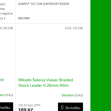
DAMYL® TECTAN SUPERIOR FEEDER
asec
omu
 nejvíce
ry s
BROWN
MC-BS30B
Kód:
197348
ed
Mikado Šokový Vlasec Braided
Shock Leader 0.26mm/80m
dem
(3 ks)
Skladem
(3 ks)
156 Kč bez DPH
 košíku
Do košíku
189 Kč