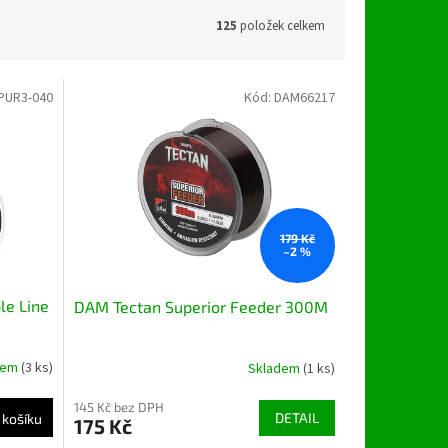
125
položek celkem
PUR3-040
Kód:
DAM66217
179 Kč
–2 %
le Line
DAM Tectan Superior Feeder 300M
dem
(3 ks)
Skladem
(1 ks)
145 Kč bez DPH
DETAIL
 košíku
175 Kč