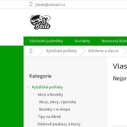
Přejít
jvbaits@seznam.cz
na
obsah
Obchodní podmínky
Kontakty
Bonusový Klub 
Domů
Rybářské potřeby
Bižuterie a vlasce
P
Vla
o
Přeskočit
s
Kategorie
kategorie
Nejpr
t
r
Rybářské potřeby
a
Akce a Novinky
n
Akce, slevy, výprodej
n
í
Novinky v e-shopu
p
Tipy na dárek
a
Dárkové poukazy a Kurzy