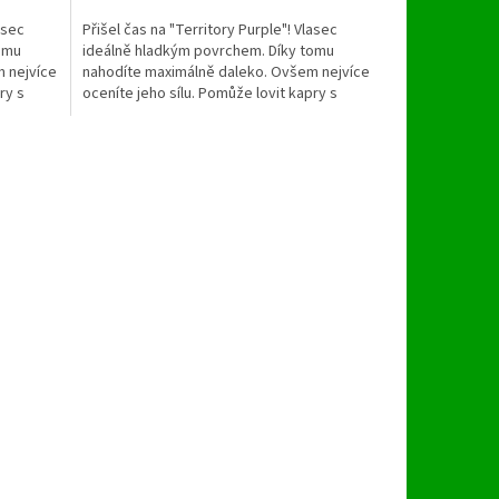
asec
Přišel čas na "Territory Purple"! Vlasec
omu
ideálně hladkým povrchem. Díky tomu
 nejvíce
nahodíte maximálně daleko. Ovšem nejvíce
ry s
oceníte jeho sílu. Pomůže lovit kapry s
hmotností vyšší než...