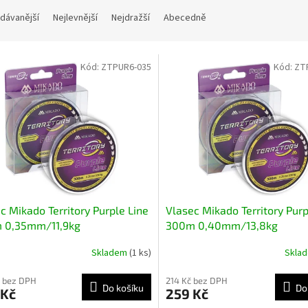
dávanější
Nejlevnější
Nejdražší
Abecedně
Kód:
ZTPUR6-035
Kód:
ZT
c Mikado Territory Purple Line
Vlasec Mikado Territory Purp
 0,35mm/11,9kg
300m 0,40mm/13,8kg
Skladem
(1 ks)
Skla
 bez DPH
214 Kč bez DPH
Do košíku
Do
 Kč
259 Kč