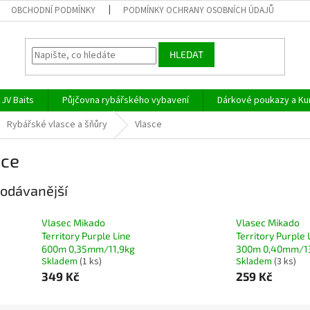
OBCHODNÍ PODMÍNKY
PODMÍNKY OCHRANY OSOBNÍCH ÚDAJŮ
HLEDAT
JV Baits
Půjčovna rybářského vybavení
Dárkové poukazy a Ku
Rybářské vlasce a šňůry
Vlasce
sce
odávanější
Vlasec Mikado
Vlasec Mikado
Territory Purple Line
Territory Purple 
600m 0,35mm/11,9kg
300m 0,40mm/1
Skladem
(1 ks)
Skladem
(3 ks)
349 Kč
259 Kč