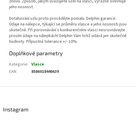
znovu. Způsob, jakým uvazujete uzel na vlasci, výrazně ovlivňuje
jeho nosnost.
Dotahování uzlu proto provádějte pomalu. Delphin garance:
Údaje na nálepce, týkající se průměru vlasce a jeho nosnosti jsou
skutečné. Při porovnávání s konkurenčními vlasci nesrovnávejte
prosím údaje na nálepkách! Delphin Vám totiž udává jen skutečné
hodnoty. Přípustná tolerance +/- 10%.
Doplňkové parametry
Kategorie
:
Vlasce
EAN
:
8586018440639
Z
á
p
a
Instagram
t
í