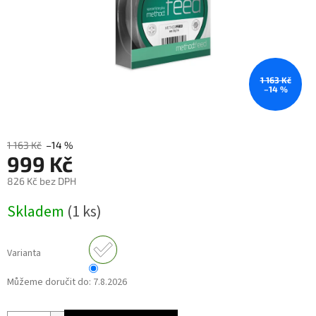
1 163 Kč
–14 %
1 163 Kč
–14 %
999 Kč
826 Kč bez DPH
Měrná
Skladem
(1 ks)
cena:
Varianta
Můžeme doručit do:
7.8.2026