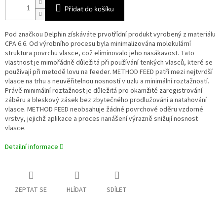
Přidat do košíku
Pod značkou Delphin získáváte prvotřídní produkt vyrobený z materiálu
CPA 6.6. Od výrobního procesu byla minimalizována molekulární
struktura povrchu vlasce, což eliminovalo jeho nasákavost. Tato
vlastnost je mimořádně důležitá při používání tenkých vlasců, které se
používají při metodě lovu na feeder. METHOD FEED patří mezi nejtvrdší
vlasce na trhu s neuvěřitelnou nosností v uzlu a minimální roztažností.
Právě minimální roztažnost je důležitá pro okamžité zaregistrování
záběru a bleskový zásek bez zbytečného prodlužování a natahování
vlasce. METHOD FEED neobsahuje žádné povrchové oděru vzdorné
vrstvy, jejichž aplikace a proces nanášení výrazně snižují nosnost
vlasce.
Detailní informace
ZEPTAT SE
HLÍDAT
SDÍLET