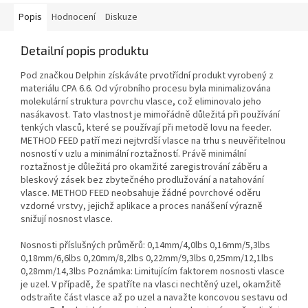
Popis
Hodnocení
Diskuze
Detailní popis produktu
Pod značkou Delphin získáváte prvotřídní produkt vyrobený z
materiálu CPA 6.6. Od výrobního procesu byla minimalizována
molekulární struktura povrchu vlasce, což eliminovalo jeho
nasákavost. Tato vlastnost je mimořádně důležitá při používání
tenkých vlasců, které se používají při metodě lovu na feeder.
METHOD FEED patří mezi nejtvrdší vlasce na trhu s neuvěřitelnou
nosností v uzlu a minimální roztažností. Právě minimální
roztažnost je důležitá pro okamžité zaregistrování záběru a
bleskový zásek bez zbytečného prodlužování a natahování
vlasce. METHOD FEED neobsahuje žádné povrchové oděru
vzdorné vrstvy, jejichž aplikace a proces nanášení výrazně
snižují nosnost vlasce.
Nosnosti příslušných průměrů: 0,14mm/4,0lbs 0,16mm/5,3lbs
0,18mm/6,6lbs 0,20mm/8,2lbs 0,22mm/9,3lbs 0,25mm/12,1lbs
0,28mm/14,3lbs Poznámka: Limitujícím faktorem nosnosti vlasce
je uzel. V případě, že spatříte na vlasci nechtěný uzel, okamžitě
odstraňte část vlasce až po uzel a navažte koncovou sestavu od