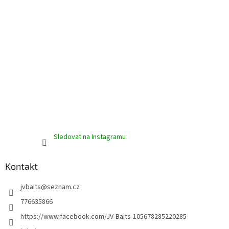
Sledovat na Instagramu
Kontakt
jvbaits
@
seznam.cz
776635866
https://www.facebook.com/JV-Baits-105678285220285