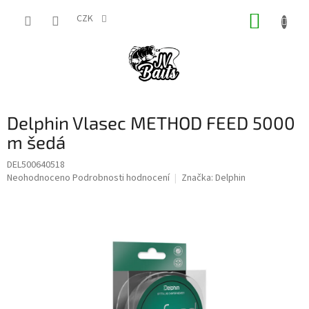
Přejít
NÁKUP
na
CZK
obsah
KOŠÍK
Delphin Vlasec METHOD FEED 5000
m šedá
DEL500640518
Průměrné
Neohodnoceno
Podrobnosti hodnocení
Značka:
Delphin
hodnocení
produktu
je
0,0
z
5
hvězdiček.