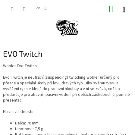
Přejít
NÁKUP
na
CZK
obsah
KOŠÍK
EVO Twitch
Wobler Evo Twitch
Evo Twitch je neutrální (suspending) twitching wobler určený pro
přesné a speciální úkoly při lovu dravých ryb. Díky svému tvaru a
vyvážení rychle klesá do pracovní hloubky a v ní setrvává, což ho
předurčuje pro aktivní i pasivní vedení při delších záškubech či pomalé
prezentaci.
Hlavní vlastnosti:
Délka: 70 mm
Hmotnost: 7,5 g
Potápivost: neutrální (suspending) – wobler ve vodě setrvává