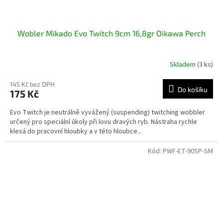
Wobler Mikado Evo Twitch 9cm 16,8gr Oikawa Perch
Skladem
(3 ks)
145 Kč bez DPH
Do košíku
175 Kč
Evo Twitch je neutrálně vyvážený (suspending) twitching wobbler
určený pro speciální úkoly při lovu dravých ryb. Nástraha rychle
klesá do pracovní hloubky a v této hloubce...
Kód:
PWF-ET-90SP-SM