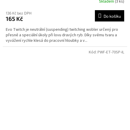
Skladem
(3 ks)
136 Kč bez DPH
Do košíku
165 Kč
Evo Twitch je neutrální (suspending) twitching wobler určený pro
přesné a speciální úkoly při lovu dravých ryb. Díky svému tvaru a
vyvážení rychle klesá do pracovní hloubky a v...
Kód:
PWF-ET-70SP-IL