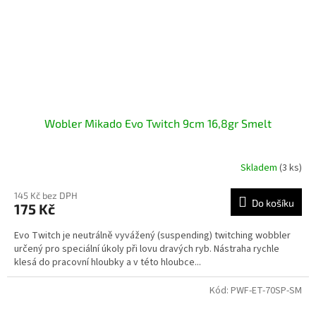
Wobler Mikado Evo Twitch 9cm 16,8gr Smelt
Skladem
(3 ks)
145 Kč bez DPH
Do košíku
175 Kč
Evo Twitch je neutrálně vyvážený (suspending) twitching wobbler
určený pro speciální úkoly při lovu dravých ryb. Nástraha rychle
klesá do pracovní hloubky a v této hloubce...
Kód:
PWF-ET-70SP-SM