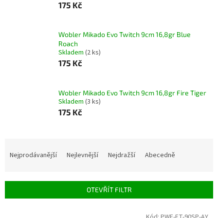
175 Kč
Wobler Mikado Evo Twitch 9cm 16,8gr Blue
Roach
Skladem
(2 ks)
175 Kč
Wobler Mikado Evo Twitch 9cm 16,8gr Fire Tiger
Skladem
(3 ks)
175 Kč
Ř
a
Nejprodávanější
Nejlevnější
Nejdražší
Abecedně
z
e
n
OTEVŘÍT FILTR
í
p
V
Kód:
PWF-ET-90SP-AY