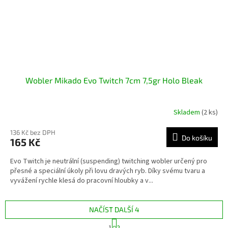
Wobler Mikado Evo Twitch 7cm 7,5gr Holo Bleak
Skladem
(2 ks)
136 Kč bez DPH
Do košíku
165 Kč
Evo Twitch je neutrální (suspending) twitching wobler určený pro
přesné a speciální úkoly při lovu dravých ryb. Díky svému tvaru a
vyvážení rychle klesá do pracovní hloubky a v...
NAČÍST DALŠÍ 4
S
1
2