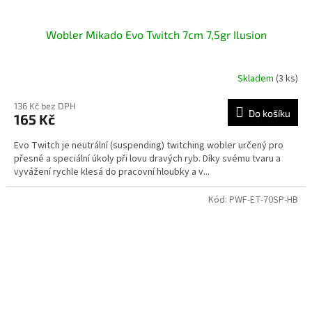
Wobler Mikado Evo Twitch 7cm 7,5gr Ilusion
Skladem
(3 ks)
136 Kč bez DPH
Do košíku
165 Kč
Evo Twitch je neutrální (suspending) twitching wobler určený pro
přesné a speciální úkoly při lovu dravých ryb. Díky svému tvaru a
vyvážení rychle klesá do pracovní hloubky a v...
Kód:
PWF-ET-70SP-HB