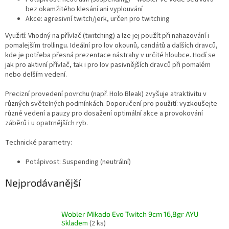
bez okamžitého klesání ani vyplouvání
Akce: agresivní twitch/jerk, určen pro twitching
Využití: Vhodný na přívlač (twitching) a lze jej použít při nahazování i
pomalejším trollingu. Ideální pro lov okounů, candátů a dalších dravců,
kde je potřeba přesná prezentace nástrahy v určité hloubce. Hodí se
jak pro aktivní přívlač, tak i pro lov pasivnějších dravců při pomalém
nebo delším vedení.
Precizní provedení povrchu (např. Holo Bleak) zvyšuje atraktivitu v
různých světelných podmínkách. Doporučení pro použití: vyzkoušejte
různé vedení a pauzy pro dosažení optimální akce a provokování
záběrů i u opatrnějších ryb.
Technické parametry:
Potápivost: Suspending (neutrální)
Nejprodávanější
Wobler Mikado Evo Twitch 9cm 16,8gr AYU
Skladem
(2 ks)