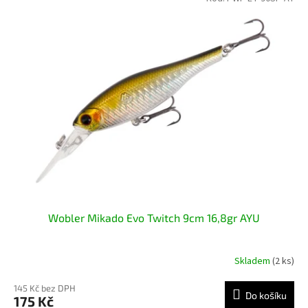
r
ý
o
p
d
i
u
s
k
p
t
r
ů
o
d
u
k
t
ů
Wobler Mikado Evo Twitch 9cm 16,8gr AYU
Skladem
(2 ks)
145 Kč bez DPH
Do košíku
175 Kč