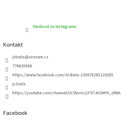
Sledovat na Instagramu
Kontakt
jvbaits
@
seznam.cz
776635866
https://www.facebook.com/JV-Baits-105678285220285
jv.baits
https://youtube.com/channel/UCVlncIvz1F97JKSMYh_d96A
Facebook