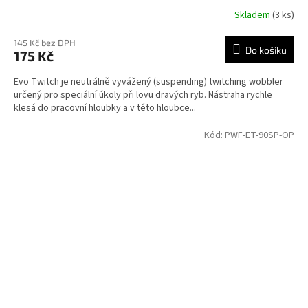
Skladem
(3 ks)
145 Kč bez DPH
Do košíku
175 Kč
Evo Twitch je neutrálně vyvážený (suspending) twitching wobbler
určený pro speciální úkoly při lovu dravých ryb. Nástraha rychle
klesá do pracovní hloubky a v této hloubce...
Kód:
PWF-ET-90SP-OP