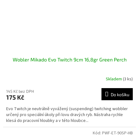
Wobler Mikado Evo Twitch 9cm 16,8gr Green Perch
Skladem
(3 ks)
145 Kč bez DPH
Do košíku
175 Kč
Evo Twitch je neutrálně vyvážený (suspending) twitching wobbler
určený pro speciální úkoly při lovu dravých ryb. Nástraha rychle
klesá do pracovní hloubky a v této hloubce...
Kód:
PWF-ET-90SP-HB