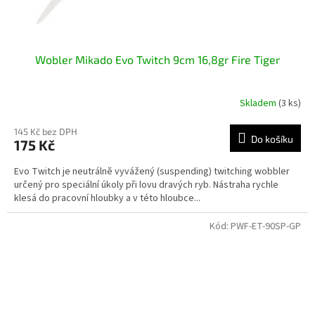
Wobler Mikado Evo Twitch 9cm 16,8gr Fire Tiger
Skladem
(3 ks)
145 Kč bez DPH
Do košíku
175 Kč
Evo Twitch je neutrálně vyvážený (suspending) twitching wobbler
určený pro speciální úkoly při lovu dravých ryb. Nástraha rychle
klesá do pracovní hloubky a v této hloubce...
Kód:
PWF-ET-90SP-GP