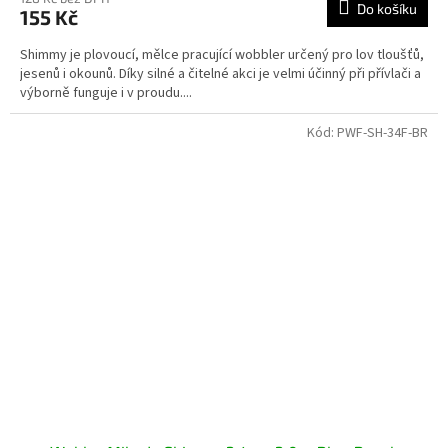
Do košíku
155 Kč
Shimmy je plovoucí, mělce pracující wobbler určený pro lov tloušťů,
jesenů i okounů. Díky silné a čitelné akci je velmi účinný při přívlači a
výborně funguje i v proudu....
Kód:
PWF-SH-34F-BR