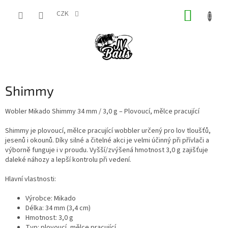
Přejít
NÁKUP
na
CZK
obsah
KOŠÍK
Shimmy
Wobler Mikado Shimmy 34 mm / 3,0 g – Plovoucí, mělce pracující
Shimmy je plovoucí, mělce pracující wobbler určený pro lov tloušťů,
jesenů i okounů. Díky silné a čitelné akci je velmi účinný při přívlači a
výborně funguje i v proudu. Vyšší/zvýšená hmotnost 3,0 g zajišťuje
daleké náhozy a lepší kontrolu při vedení.
Hlavní vlastnosti:
Výrobce: Mikado
Délka: 34 mm (3,4 cm)
Hmotnost: 3,0 g
Typ: plovoucí, mělce pracující