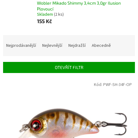
Wobler Mikado Shimmy 3,4cm 3,0gr Ilusion
Plovoucí
Skladem
(2 ks)
155 Kč
Ř
a
Nejprodávanější
Nejlevnější
Nejdražší
Abecedně
z
e
n
OTEVŘÍT FILTR
í
p
V
Kód:
PWF-SH-34F-OP
r
ý
o
p
d
i
u
s
k
p
t
r
ů
o
d