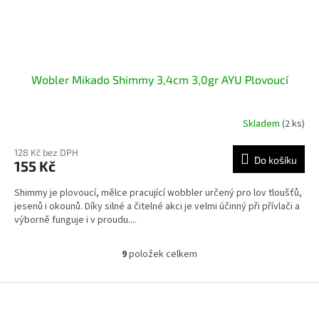
Wobler Mikado Shimmy 3,4cm 3,0gr AYU Plovoucí
Skladem
(2 ks)
128 Kč bez DPH
Do košíku
155 Kč
Shimmy je plovoucí, mělce pracující wobbler určený pro lov tloušťů,
jesenů i okounů. Díky silné a čitelné akci je velmi účinný při přívlači a
výborně funguje i v proudu....
9
položek celkem
O
v
l
Z
á
á
d