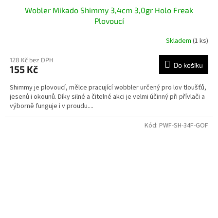
Wobler Mikado Shimmy 3,4cm 3,0gr Holo Freak
Plovoucí
Skladem
(1 ks)
128 Kč bez DPH
Do košíku
155 Kč
Shimmy je plovoucí, mělce pracující wobbler určený pro lov tloušťů,
jesenů i okounů. Díky silné a čitelné akci je velmi účinný při přívlači a
výborně funguje i v proudu....
Kód:
PWF-SH-34F-GOF