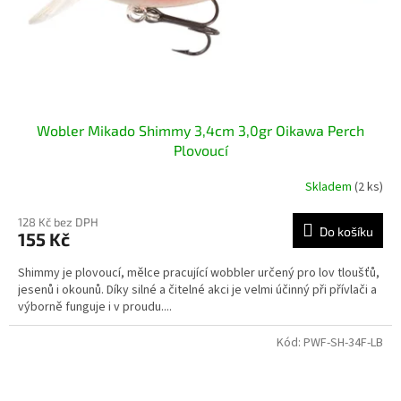
u
k
t
ů
Wobler Mikado Shimmy 3,4cm 3,0gr Oikawa Perch
Plovoucí
Skladem
(2 ks)
128 Kč bez DPH
Do košíku
155 Kč
Shimmy je plovoucí, mělce pracující wobbler určený pro lov tloušťů,
jesenů i okounů. Díky silné a čitelné akci je velmi účinný při přívlači a
výborně funguje i v proudu....
Kód:
PWF-SH-34F-LB