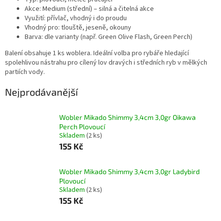
Akce: Medium (střední) – silná a čitelná akce
Využití: přívlač, vhodný i do proudu
Vhodný pro: tlouště, jeseně, okouny
Barva: dle varianty (např. Green Olive Flash, Green Perch)
Balení obsahuje 1 ks woblera. Ideální volba pro rybáře hledající
spolehlivou nástrahu pro cílený lov dravých i středních ryb v mělkých
partiích vody.
Nejprodávanější
Wobler Mikado Shimmy 3,4cm 3,0gr Oikawa
Perch Plovoucí
Skladem
(2 ks)
155 Kč
Wobler Mikado Shimmy 3,4cm 3,0gr Ladybird
Plovoucí
Skladem
(2 ks)
155 Kč