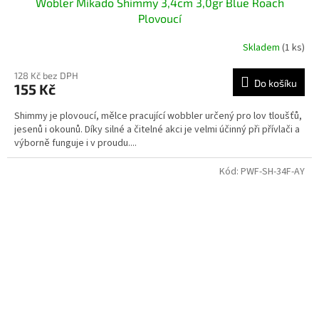
Wobler Mikado Shimmy 3,4cm 3,0gr Blue Roach
Plovoucí
Skladem
(1 ks)
128 Kč bez DPH
Do košíku
155 Kč
Shimmy je plovoucí, mělce pracující wobbler určený pro lov tloušťů,
jesenů i okounů. Díky silné a čitelné akci je velmi účinný při přívlači a
výborně funguje i v proudu....
Kód:
PWF-SH-34F-AY