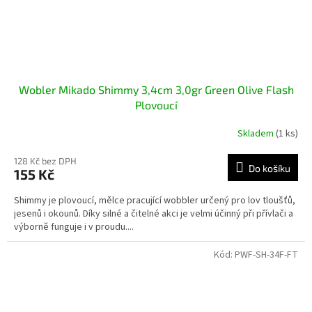
Wobler Mikado Shimmy 3,4cm 3,0gr Green Olive Flash
Plovoucí
Skladem
(1 ks)
128 Kč bez DPH
Do košíku
155 Kč
Shimmy je plovoucí, mělce pracující wobbler určený pro lov tloušťů,
jesenů i okounů. Díky silné a čitelné akci je velmi účinný při přívlači a
výborně funguje i v proudu....
Kód:
PWF-SH-34F-FT