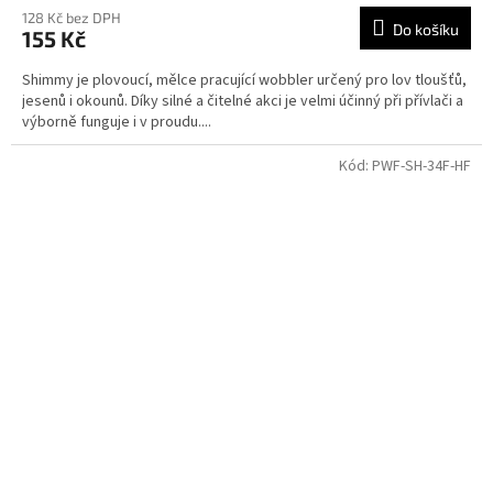
128 Kč bez DPH
Do košíku
155 Kč
Shimmy je plovoucí, mělce pracující wobbler určený pro lov tloušťů,
jesenů i okounů. Díky silné a čitelné akci je velmi účinný při přívlači a
výborně funguje i v proudu....
Kód:
PWF-SH-34F-HF