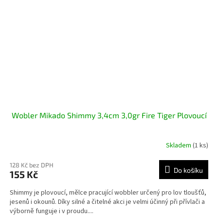
Wobler Mikado Shimmy 3,4cm 3,0gr Fire Tiger Plovoucí
Skladem
(1 ks)
128 Kč bez DPH
Do košíku
155 Kč
Shimmy je plovoucí, mělce pracující wobbler určený pro lov tloušťů,
jesenů i okounů. Díky silné a čitelné akci je velmi účinný při přívlači a
výborně funguje i v proudu....