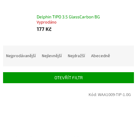
Delphin TIPO 3.5 GlassCarbon BG
Vyprodáno
177 Kč
Ř
a
Nejprodávanější
Nejlevnější
Nejdražší
Abecedně
z
e
n
OTEVŘÍT FILTR
í
p
V
Kód:
WAA1009-TIP-1.0G
r
ý
o
p
d
i
u
s
k
p
t
r
ů