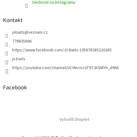
Sledovat na Instagramu
Kontakt
jvbaits
@
seznam.cz
776635866
https://www.facebook.com/JV-Baits-105678285220285
jv.baits
https://youtube.com/channel/UCVlncIvz1F97JKSMYh_d96A
Facebook
Vytvořil Shoptet