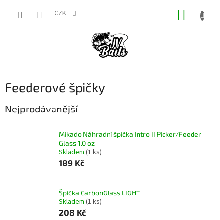
Přejít
NÁKUP
na
CZK
obsah
KOŠÍK
Feederové špičky
Nejprodávanější
Mikado Náhradní špička Intro II Picker/Feeder
Glass 1.0 oz
Skladem
(1 ks)
189 Kč
Špička CarbonGlass LIGHT
Skladem
(1 ks)
208 Kč