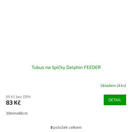
Tubus na špičky Delphin FEEDER
Skladem
(4 ks)
69 Kč bez DPH
DETAIL
83 Kč
30mmx68cm
8
položek celkem
O