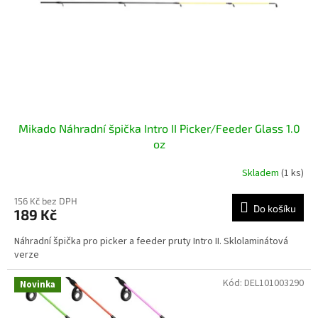
o
d
u
k
t
ů
Mikado Náhradní špička Intro II Picker/Feeder Glass 1.0
oz
Skladem
(1 ks)
156 Kč bez DPH
Do košíku
189 Kč
Náhradní špička pro picker a feeder pruty Intro II. Sklolaminátová
verze
Kód:
DEL101003290
Novinka