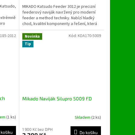
 Katsudo,
MIKADO Katsudo Feeder 3012 je precizní
feederový naviják navržený pro moderní
 extrémně
feeder a method techniky. Nabízí hladký
pro
chod, kvalitní komponenty a řešení, která
ocení jak...
185-2012
Kód:
KDA170-5009
Novinka
Tip
tch
Mikado Naviják Silupro 5009 FD
dem
(1 ks)
Skladem
(2 ks)
1 900 Kč bez DPH
 košíku
Do košíku