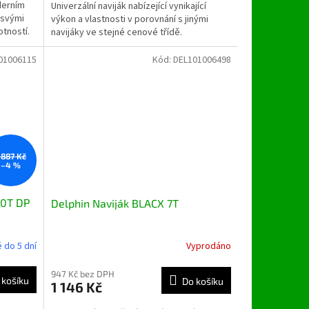
derním
Univerzální naviják nabízející vynikající
 svými
výkon a vlastnosti v porovnání s jinými
tností.
navijáky ve stejné cenové třídě.
01006115
Kód:
DEL101006498
 887 Kč
–4 %
10T DP
Delphin Naviják BLACX 7T
 do 5 dní
Vyprodáno
947 Kč bez DPH
 košíku
Do košíku
1 146 Kč