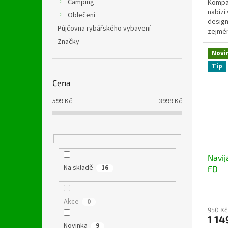
Camping
Kompak
nabízí
Oblečení
design
Půjčovna rybářského vybavení
zejména
jiných..
Značky
Novi
Tip
Cena
599
Kč
3999
Kč
Navij
Na skladě
16
FD
Akce
0
950 Kč
1 14
Novinka
9