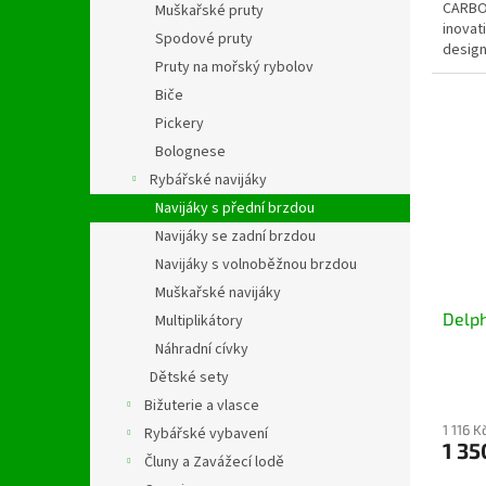
CARBON
Muškařské pruty
inovat
Spodové pruty
desig
Pruty na mořský rybolov
Biče
Pickery
Bolognese
Rybářské navijáky
Navijáky s přední brzdou
Navijáky se zadní brzdou
Navijáky s volnoběžnou brzdou
Muškařské navijáky
Delph
Multiplikátory
Náhradní cívky
Dětské sety
Bižuterie a vlasce
1 116 
Rybářské vybavení
1 35
Čluny a Zavážecí lodě