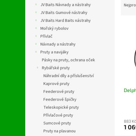
n
a
JV Baits Návnady a nástrahy
Nejpro
e
z
JV Baits Gumové nástrahy
l
e
JV Baits Hard Baits nástrahy
V
n
Mořský rybolov
ý
í
Přívlač
p
p
i
r
Návnady a nástrahy
s
o
Pruty a navijáky
p
d
Pásky na pruty, ochrana oček
r
u
Rybářské pruty
o
k
Náhradní díly a příslušenství
d
t
Kaprové pruty
u
ů
Delph
k
Feederové pruty
t
Feederové špičky
ů
Teleskopické pruty
Přívlačové pruty
883 Kč
Sumcové pruty
1 06
Pruty na plavanou