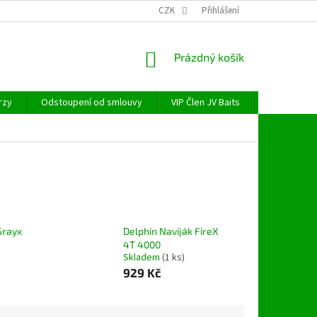
CZK
Přihlášení
NÁKUPNÍ
Prázdný košík
KOŠÍK
rzy
Odstoupení od smlouvy
VIP Člen JV Baits
OBECNÉ NAŘ
Grayx
Delphin Naviják FireX
4T 4000
Skladem
(1 ks)
929 Kč