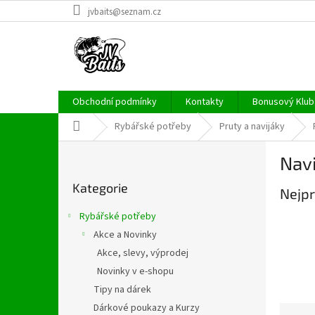
Přejít
jvbaits@seznam.cz
na
obsah
Obchodní podmínky
Kontakty
Bonusový Klub 
Domů
Rybářské potřeby
Pruty a navijáky
P
Navi
o
Přeskočit
s
Kategorie
kategorie
Nejpr
t
r
Rybářské potřeby
a
Akce a Novinky
n
Akce, slevy, výprodej
n
í
Novinky v e-shopu
p
Tipy na dárek
a
Dárkové poukazy a Kurzy
Ř