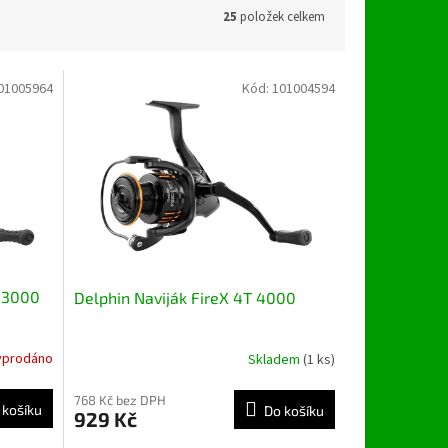
25
položek celkem
01005964
Kód:
101004594
H 3000
Delphin Naviják FireX 4T 4000
yprodáno
Skladem
(1 ks)
768 Kč bez DPH
 košíku
Do košíku
929 Kč