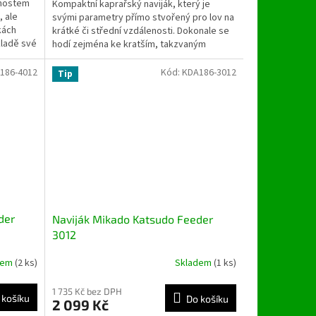
tnostem
Kompaktní kaprařský naviják, který je
, ale
svými parametry přímo stvořený pro lov na
kách
krátké či střední vzdálenosti. Dokonale se
kladě své
hodí zejména ke kratším, takzvaným
stalkovým prutům.
186-4012
Kód:
KDA186-3012
Tip
der
Naviják Mikado Katsudo Feeder
3012
dem
(2 ks)
Skladem
(1 ks)
1 735 Kč bez DPH
 košíku
Do košíku
2 099 Kč