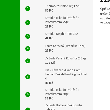
Thermo rousnice 1kr/12ks
Špičko
80 Kč
určený
Krmítko Mikado Drátěné s
vzdále
Protektorem 25gr
závodn
28 Kč
hladký 
Krmítko Delphin TRECTA
41 Kč
Larva barevná ( krabička 1dcl )
25 Kč
JV Baits Vařená Kukuřice 2,5 kg
179 Kč
2ks - Návazec Mikado Carp
Leader PVA Method Rig Velikost
4
48 Kč
Krmítko Mikado Drátěné s
Protektorem 50gr
37 Kč
JV Baits Hotové PVA Bombs
Jahoda