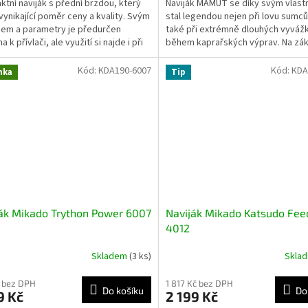
tní naviják s přední brzdou, který
Naviják MAMUT se díky svým vlas
 vynikající poměr ceny a kvality. Svým
stal legendou nejen při lovu sumců
em a parametry je předurčen
také při extrémně dlouhých vyváž
 k přívlači, ale využití si najde i při
během kaprařských výprav. Na zá
.
popularity a...
Kód:
KDA190-6007
Kód:
KDA
nka
Tip
ák Mikado Trython Power 6007
Naviják Mikado Katsudo Fee
4012
Skladem
(3 ks)
Skla
 bez DPH
1 817 Kč bez DPH
Do košíku
Do
9 Kč
2 199 Kč