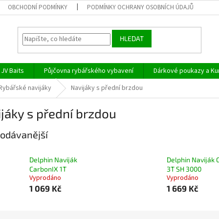
OBCHODNÍ PODMÍNKY
PODMÍNKY OCHRANY OSOBNÍCH ÚDAJŮ
HLEDAT
JV Baits
Půjčovna rybářského vybavení
Dárkové poukazy a Ku
Rybářské navijáky
Navijáky s přední brzdou
jáky s přední brzdou
odávanější
Delphin Naviják
Delphin Naviják 
CarbonIX 1T
3T SH 3000
Vyprodáno
Vyprodáno
1 069 Kč
1 669 Kč