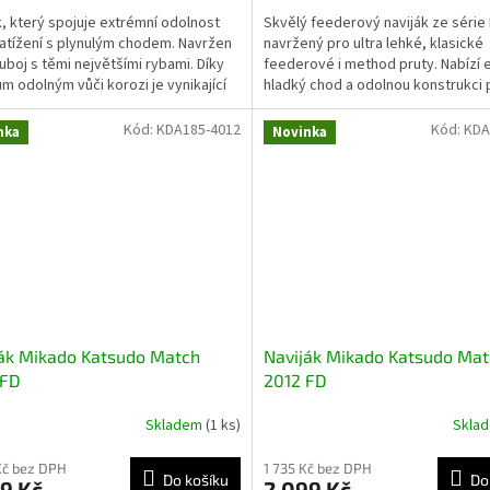
k, který spojuje extrémní odolnost
Skvělý feederový naviják ze série
zatížení s plynulým chodem. Navržen
navržený pro ultra lehké, klasické
uboj s těmi největšími rybami. Díky
feederové i method pruty. Nabízí
ům odolným vůči korozi je vynikající
hladký chod a odolnou konstrukci 
i...
každodenní použití.
Kód:
KDA185-4012
Kód:
KDA
nka
Novinka
ák Mikado Katsudo Match
Naviják Mikado Katsudo Ma
 FD
2012 FD
Skladem
(1 ks)
Skla
Kč bez DPH
1 735 Kč bez DPH
Do košíku
Do
9 Kč
2 099 Kč