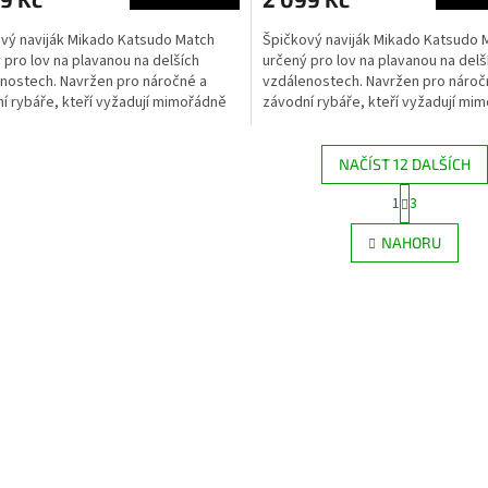
vý naviják Mikado Katsudo Match
Špičkový naviják Mikado Katsudo 
 pro lov na plavanou na delších
určený pro lov na plavanou na delš
nostech. Navržen pro náročné a
vzdálenostech. Navržen pro nároč
í rybáře, kteří vyžadují mimořádně
závodní rybáře, kteří vyžadují mi
chod a rychlé...
hladký chod a rychlé...
NAČÍST 12 DALŠÍCH
S
1
3
O
t
r
v
NAHORU
á
l
n
á
k
d
o
a
v
c
á
í
n
p
í
r
v
k
y
v