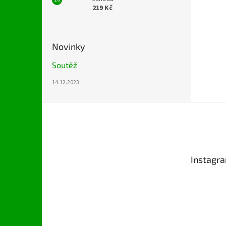
219 Kč
Novinky
Soutěž
14.12.2023
Z
á
p
a
t
Instagr
í