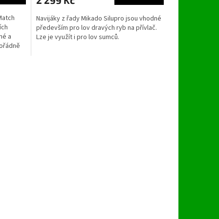
2 299 Kč
Match
Navijáky z řady Mikado Silupro jsou vhodné
ích
především pro lov dravých ryb na přívlač.
né a
Lze je využít i pro lov sumců.
mořádně