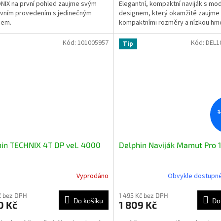
IX na první pohled zaujme svým
Elegantní, kompaktní naviják s mo
ivním provedením s jedinečným
designem, který okamžitě zaujme
nem.
kompaktními rozměry a nízkou hmo
Kód:
101005957
Kód:
DEL1
Tip
1
in TECHNIX 4T DP vel. 4000
Delphin Naviják Mamut Pro 
Vyprodáno
Obvykle dostupné
Kč bez DPH
1 495 Kč bez DPH
Do košíku
Do
0 Kč
1 809 Kč