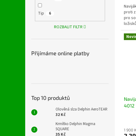
Navijá
proti 
Tip
6
pro so
ložisk
ROZBALIT FILTR
volbou 
Novi
Přijímáme online platby
Top 10 produktů
Navij
4012
Olověná slza Delphin AeroTEAR
32 Kč
Krmítko Delphin Magma
SQUARE
1 900 
35 Kč
2 29