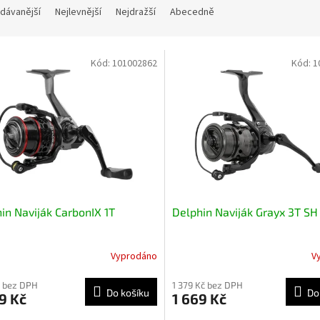
dávanější
Nejlevnější
Nejdražší
Abecedně
Kód:
101002862
Kód:
1
in Naviják CarbonIX 1T
Delphin Naviják Grayx 3T S
Vyprodáno
V
 bez DPH
1 379 Kč bez DPH
Do košíku
Do
9 Kč
1 669 Kč