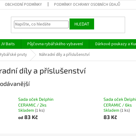
OBCHODNÍ PODMÍNKY
PODMÍNKY OCHRANY OSOBNÍCH ÚDAJŮ
HLEDAT
JV Baits
Půjčovna rybářského vybavení
Dárkové poukazy a Ku
Rybářské pruty
Náhradní díly a příslušenství
adní díly a příslušenství
odávanější
Sada oček Delphin
Sada oček Delph
CERAMIC / 2ks
CERAMIC / 6ks
Skladem
(1 ks)
Skladem
(1 ks)
83 Kč
83 Kč
od