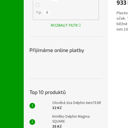
933
Tip
0
Plasto
oček. 
běžné 
ROZBALIT FILTR
mm 10 
Přijímáme online platby
Top 10 produktů
Olověná slza Delphin AeroTEAR
32 Kč
Krmítko Delphin Magma
SQUARE
35 Kč