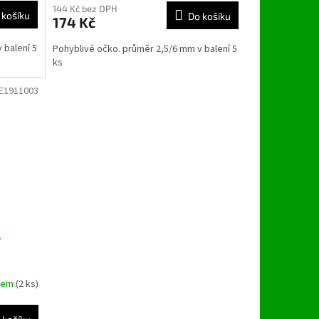
144 Kč bez DPH
 košíku
Do košíku
174 Kč
 balení 5
Pohyblivé očko. průměr 2,5/6 mm v balení 5
ks
E1911003
y
dem
(2 ks)