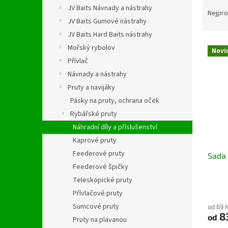
Ř
n
JV Baits Návnady a nástrahy
a
e
Nejpro
JV Baits Gumové nástrahy
z
l
e
JV Baits Hard Baits nástrahy
V
n
Mořský rybolov
Novi
ý
í
Přívlač
p
p
Návnady a nástrahy
i
r
Pruty a navijáky
s
o
p
Pásky na pruty, ochrana oček
d
r
u
Rybářské pruty
o
k
Náhradní díly a příslušenství
d
t
Kaprové pruty
u
ů
Feederové pruty
Sada 
k
Feederové špičky
t
ů
Teleskopické pruty
Přívlačové pruty
Sumcové pruty
od 69 
8
od
Pruty na plavanou