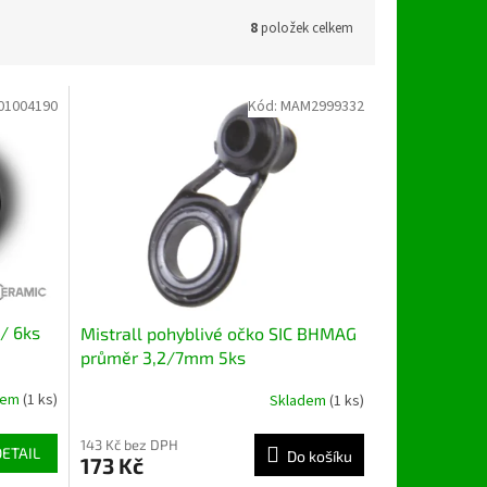
8
položek celkem
01004190
Kód:
MAM2999332
/ 6ks
Mistrall pohyblivé očko SIC BHMAG
průměr 3,2/7mm 5ks
dem
(1 ks)
Skladem
(1 ks)
143 Kč bez DPH
DETAIL
Do košíku
173 Kč