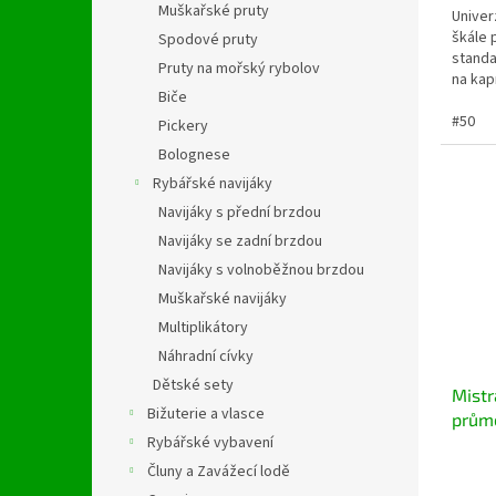
Muškařské pruty
Univer
škále 
Spodové pruty
stand
Pruty na mořský rybolov
na kap
Biče
či jiný
#50
Pickery
Bolognese
Rybářské navijáky
Navijáky s přední brzdou
Navijáky se zadní brzdou
Navijáky s volnoběžnou brzdou
Muškařské navijáky
Multiplikátory
Náhradní cívky
Dětské sety
Mistr
Bižuterie a vlasce
prům
Rybářské vybavení
Čluny a Zavážecí lodě