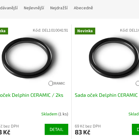
dávanější
Nejlevnější
Nejdražší
Abecedně
Kód:
DEL101004191
Kód:
DEL1
nka
Novinka
oček Delphin CERAMIC / 2ks
Sada oček Delphin CERAMIC 
Skladem
(1 ks)
Skla
Kč bez DPH
69 Kč bez DPH
DETAIL
3 Kč
83 Kč