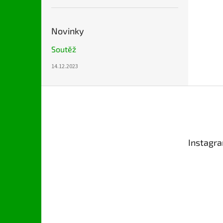
Novinky
Soutěž
14.12.2023
Z
á
p
a
t
Instagr
í