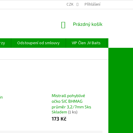
CZK
Přihlášení
NÁKUPNÍ
Prázdný košík
KOŠÍK
rzy
Odstoupení od smlouvy
VIP Člen JV Baits
OBECNÉ NAŘ
Mistrall pohyblivé
in
očko SIC BHMAG
průměr 3,2/7mm 5ks
Skladem
(1 ks)
173 Kč