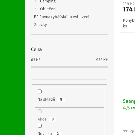
Camping
144 Kč
174 
Oblečení
Půjčovna rybářského vybavení
Pohybl
Značky
ks
Cena
83
Kč
933
Kč
Na skladě
8
Saeng
4,5 
Akce
0
771 Kč
Novinka
2