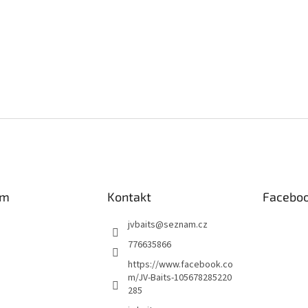
am
Kontakt
Facebo
jvbaits
@
seznam.cz
776635866
https://www.facebook.co
m/JV-Baits-105678285220
285