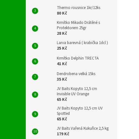
Thermo rousnice 1kr/12ks
80 Kč
Krmítko Mikado Drátěné s
Protektorem 25gr
28 Kč
Larva barevná ( krabička 1dcl )
25 Kč
Krmítko Delphin TRECTA
41 Kč
Dendrobena velká 15ks
35 Kč
JV Baits Kopyto 12,5 cm
Invisible UV Orange
65 Kč
JV Baits Kopyto 12,5 cm UV
Spotted
65 Kč
JV Baits Vařená Kukuřice 2,5 kg
179 Kč