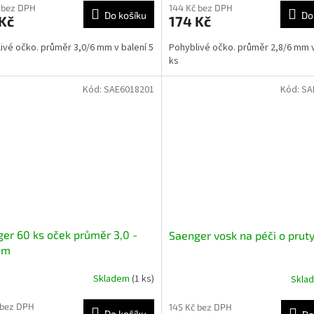
 bez DPH
144 Kč bez DPH
Do košíku
Do
Kč
174 Kč
ivé očko. průměr 3,0/6 mm v balení 5
Pohyblivé očko. průměr 2,8/6 mm v
ks
Kód:
SAE6018201
Kód:
SA
er 60 ks oček průměr 3,0 -
Saenger vosk na péči o prut
mm
Skladem
(1 ks)
Skla
 bez DPH
145 Kč bez DPH
Do košíku