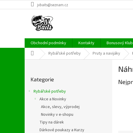
Přejít
jvbaits@seznam.cz
na
obsah
Obchodní podmínky
Kontakty
Bonusový Klub 
Domů
Rybářské potřeby
Pruty a navijáky
P
Náhr
o
Přeskočit
s
Kategorie
kategorie
Nejpr
t
r
Rybářské potřeby
a
Akce a Novinky
n
Akce, slevy, výprodej
n
í
Novinky v e-shopu
p
Tipy na dárek
a
Dárkové poukazy a Kurzy