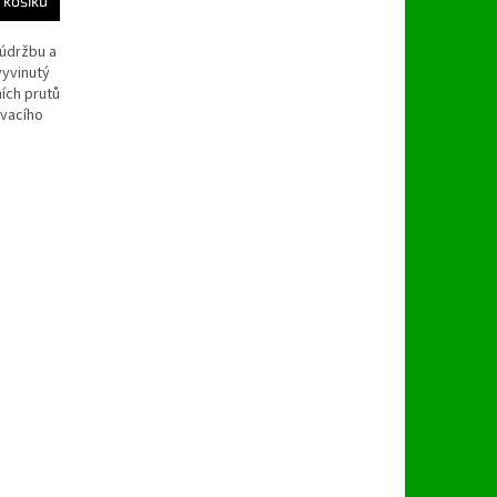
 košíku
 údržbu a
vyvinutý
ích prutů
ovacího