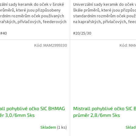
zální sady keramik do oček v široké
Univerzální sady keramik do oček 
průměrů, které jsou přizpůsobeny
škále průměrů, které jsou přizpů
ardním rozměrům oček používaných
standardním rozměrům oček použ
rařských, přívlačových, feederových
na kaprařských, přívlačových, fe
ch běžně...
či jiných běžně...
#40
#20/25/30
Kód:
MAM2999330
Kód:
MAM
all pohyblivé očko SIC BHMAG
Mistrall pohyblivé očko SI
ěr 3,0/6mm 5ks
průměr 2,8/6mm 5ks
Skladem
(1 ks)
Skla