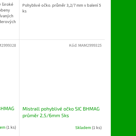
v široké
Pohyblivé očko. průměr 3,2/7 mm v balení 5
sobeny
ks
ívaných
ederových
2999328
Kód:
MAM2999325
C BHMAG
Mistrall pohyblivé očko SIC BHMAG
průměr 2,5/6mm 5ks
dem
(1 ks)
Skladem
(1 ks)