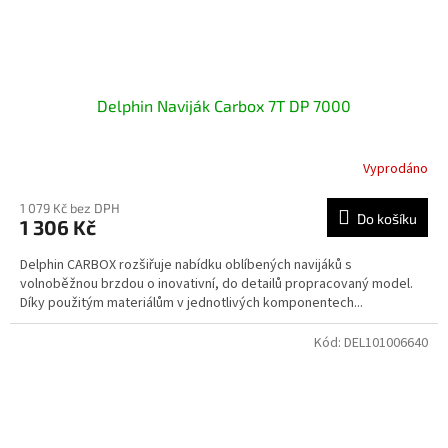
Delphin Naviják Carbox 7T DP 7000
Vyprodáno
1 079 Kč bez DPH
Do košíku
1 306 Kč
Delphin CARBOX rozšiřuje nabídku oblíbených navijáků s
volnoběžnou brzdou o inovativní, do detailů propracovaný model.
Díky použitým materiálům v jednotlivých komponentech...
Kód:
DEL101006640