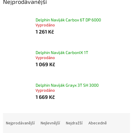
Nejprodávanější
Delphin Naviják Carbox 6T DP 6000
Vyprodáno
1 261 Kč
Delphin Naviják CarbonIX 1T
Vyprodáno
1 069 Kč
Delphin Naviják Grayx 3T SH 3000
Vyprodáno
1 669 Kč
Ř
a
Nejprodávanější
Nejlevnější
Nejdražší
Abecedně
z