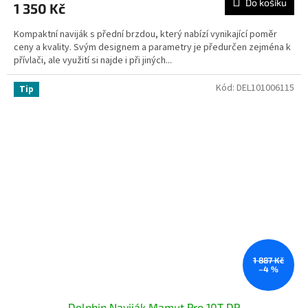
Do košíku
1 350 Kč
Kompaktní naviják s přední brzdou, který nabízí vynikající poměr
ceny a kvality. Svým designem a parametry je předurčen zejména k
přívlači, ale využití si najde i při jiných...
Kód:
DEL101006115
Tip
1 887 Kč
–4 %
Delphin Naviják Mamut Pro 10T DP