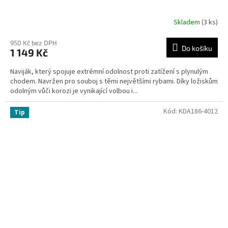
Skladem
(3 ks)
950 Kč bez DPH
Do košíku
1 149 Kč
Naviják, který spojuje extrémní odolnost proti zatížení s plynulým
chodem. Navržen pro souboj s těmi největšími rybami. Díky ložiskům
odolným vůči korozi je vynikající volbou i...
Kód:
KDA186-4012
Tip