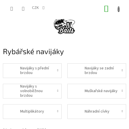
Přejít
NÁKUP
na
CZK
obsah
KOŠÍK
Rybářské navijáky
Navijáky s přední
Navijáky se zadní
brzdou
brzdou
Navijáky s
volnoběžnou
Muškařské navijáky
brzdou
Multiplikátory
Náhradní cívky