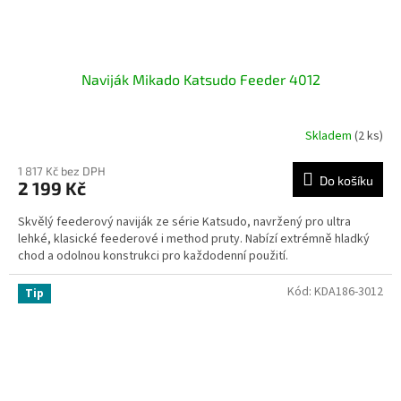
Naviják Mikado Katsudo Feeder 4012
Skladem
(2 ks)
1 817 Kč bez DPH
Do košíku
2 199 Kč
Skvělý feederový naviják ze série Katsudo, navržený pro ultra
lehké, klasické feederové i method pruty. Nabízí extrémně hladký
chod a odolnou konstrukci pro každodenní použití.
Kód:
KDA186-3012
Tip