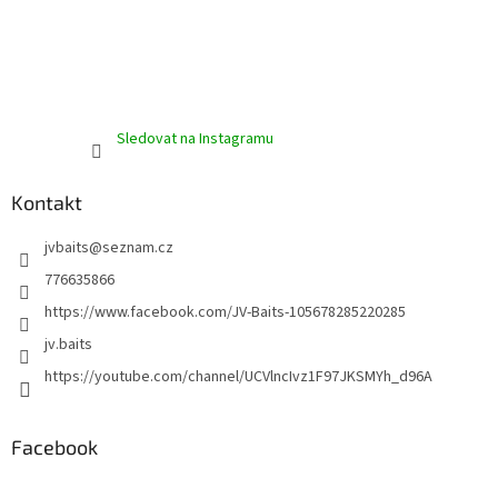
Sledovat na Instagramu
Kontakt
jvbaits
@
seznam.cz
776635866
https://www.facebook.com/JV-Baits-105678285220285
jv.baits
https://youtube.com/channel/UCVlncIvz1F97JKSMYh_d96A
Facebook