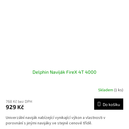
Delphin Naviják FireX 4T 4000
Skladem
(1 ks)
768 Kč bez DPH
Do košíku
929 Kč
Univerzální naviják nabízející vynikající výkon a vlastnosti v
porovnání s jinými navijáky ve stejné cenové třídě.