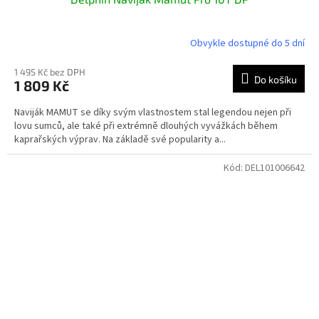
Obvykle dostupné do 5 dní
1 495 Kč bez DPH
Do košíku
1 809 Kč
Naviják MAMUT se díky svým vlastnostem stal legendou nejen při
lovu sumců, ale také při extrémně dlouhých vyvážkách během
kaprařských výprav. Na základě své popularity a...
Kód:
DEL101006642