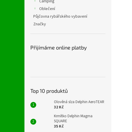
Camping
Oblečení
Půjčovna rybářského vybavení
Značky
Přijímáme online platby
Top 10 produktů
Olověná slza Delphin AeroTEAR
32 Kč
Krmítko Delphin Magma
SQUARE
35 Kč