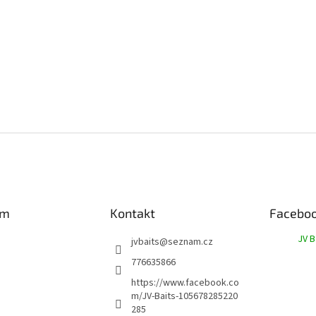
am
Kontakt
Facebo
JV B
jvbaits
@
seznam.cz
776635866
https://www.facebook.co
m/JV-Baits-105678285220
285