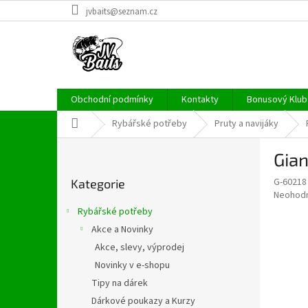
Přejít
jvbaits@seznam.cz
na
obsah
Obchodní podmínky
Kontakty
Bonusový Klub 
Domů
Rybářské potřeby
Pruty a navijáky
P
Gian
o
Přeskočit
s
G-60218
Kategorie
kategorie
t
Průměr
Neohod
r
hodnoce
Rybářské potřeby
a
produkt
Akce a Novinky
je
n
0,0
Akce, slevy, výprodej
n
z
í
Novinky v e-shopu
5
p
Tipy na dárek
hvězdič
a
Dárkové poukazy a Kurzy