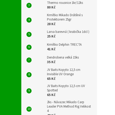
Thermo rousnice 1kr/12ks
80 Kč
Krmítko Mikado Drátěné s
Protektorem 25gr
28 Kč
Larva barevná ( krabička 1dcl )
25 Kč
Krmítko Delphin TRECTA
41 Kč
Dendrobena velká 15ks
35 Kč
JV Baits Kopyto 12,5 cm
Invisible UV Orange
65 Kč
JV Baits Kopyto 12,5 cm UV
Spotted
65 Kč
2ks - Návazec Mikado Carp
Leader PVA Method Rig Velikost
4