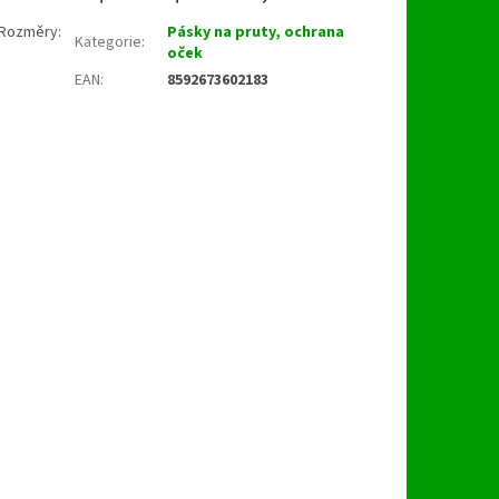
- Rozměry:
Pásky na pruty, ochrana
Kategorie
:
oček
EAN
:
8592673602183