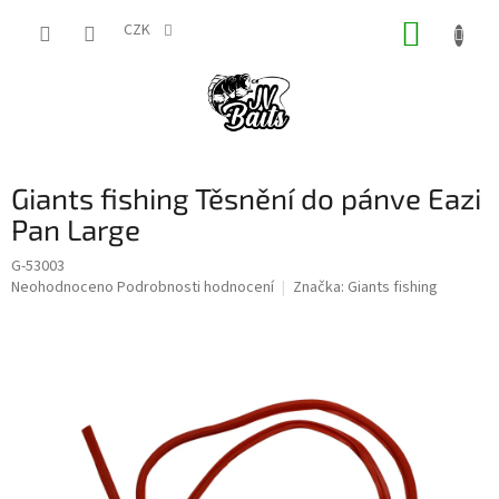
Přejít
NÁKUP
na
CZK
obsah
KOŠÍK
Giants fishing Těsnění do pánve Eazi
Pan Large
G-53003
Průměrné
Neohodnoceno
Podrobnosti hodnocení
Značka:
Giants fishing
hodnocení
produktu
je
0,0
z
5
hvězdiček.