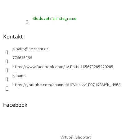
Sledovat na Instagramu
Kontakt
jvbaits
@
seznam.cz
776635866
https://www.facebook.com/JV-Baits-105678285220285
jv.baits
https://youtube.com/channel/UCVlncIvz1F97JKSMYh_d96A
Facebook
Vytvořil Shoptet