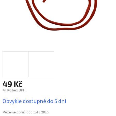
49 Kč
41 Kč bez DPH
Měrná
Obvykle dostupné do 5 dní
cena:
Můžeme doručit do:
14.8.2026