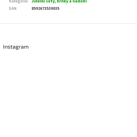
Kategorie
:
Jídelní sety, hrnky a nádobí
EAN
:
8592673530035
Z
á
p
a
Instagram
t
í