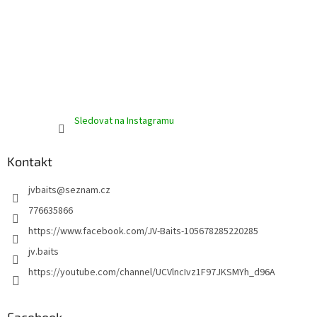
Sledovat na Instagramu
Kontakt
jvbaits
@
seznam.cz
776635866
https://www.facebook.com/JV-Baits-105678285220285
jv.baits
https://youtube.com/channel/UCVlncIvz1F97JKSMYh_d96A