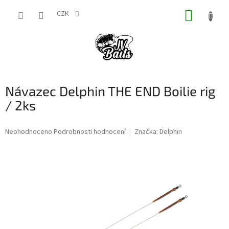
Přejít
NÁKUP
na
CZK
obsah
KOŠÍK
Návazec Delphin THE END Boilie rig
/ 2ks
Průměrné
Neohodnoceno
Podrobnosti hodnocení
Značka:
Delphin
hodnocení
produktu
je
0,0
z
5
hvězdiček.