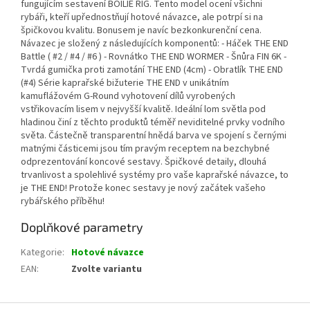
fungujícím sestavení BOILIE RIG. Tento model ocení všichni
rybáři, kteří upřednostňují hotové návazce, ale potrpí si na
špičkovou kvalitu. Bonusem je navíc bezkonkurenční cena.
Návazec je složený z následujících komponentů: - Háček THE END
Battle ( #2 / #4 / #6 ) - Rovnátko THE END WORMER - Šnůra FIN 6K -
Tvrdá gumička proti zamotání THE END (4cm) - Obratlík THE END
(#4) Série kaprařské bižuterie THE END v unikátním
kamuflážovém G-Round vyhotovení dílů vyrobených
vstřikovacím lisem v nejvyšší kvalitě. Ideální lom světla pod
hladinou činí z těchto produktů téměř neviditelné prvky vodního
světa. Částečně transparentní hnědá barva ve spojení s černými
matnými částicemi jsou tím pravým receptem na bezchybné
odprezentování koncové sestavy. Špičkové detaily, dlouhá
trvanlivost a spolehlivé systémy pro vaše kaprařské návazce, to
je THE END! Protože konec sestavy je nový začátek vašeho
rybářského příběhu!
Doplňkové parametry
Kategorie
:
Hotové návazce
EAN
:
Zvolte variantu
Z