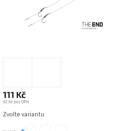
111 Kč
92 Kč bez DPH
Měrná
Zvolte variantu
cena: