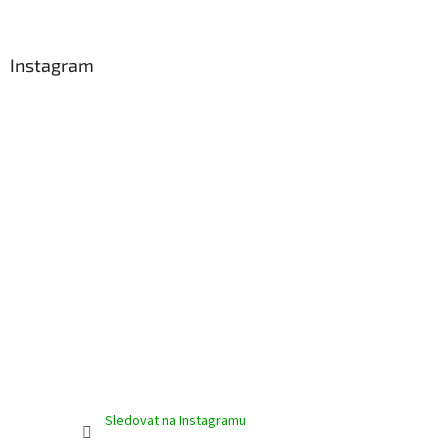
á
p
a
Instagram
t
í
Sledovat na Instagramu