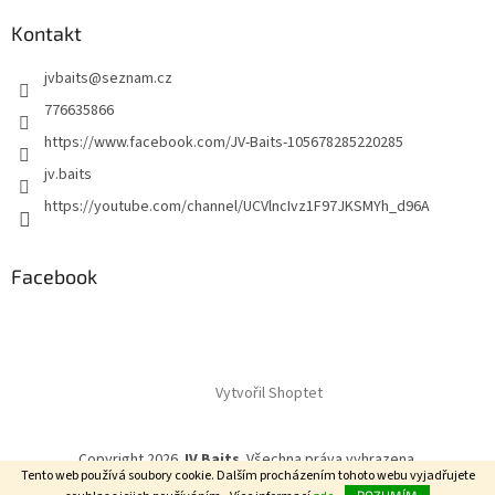
Kontakt
jvbaits
@
seznam.cz
776635866
https://www.facebook.com/JV-Baits-105678285220285
jv.baits
https://youtube.com/channel/UCVlncIvz1F97JKSMYh_d96A
Facebook
Vytvořil Shoptet
Copyright 2026
JV Baits
. Všechna práva vyhrazena.
Tento web používá soubory cookie. Dalším procházením tohoto webu vyjadřujete