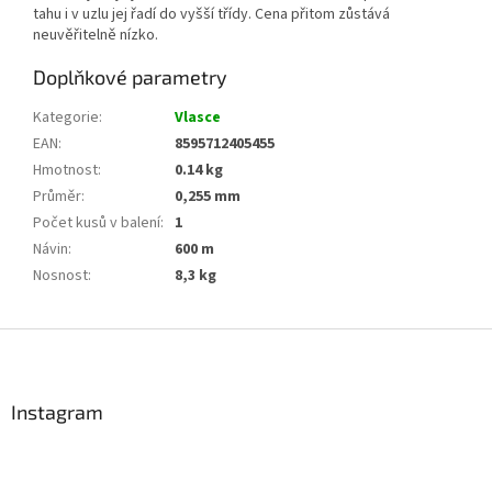
tahu i v uzlu jej řadí do vyšší třídy. Cena přitom zůstává
neuvěřitelně nízko.
Doplňkové parametry
Kategorie
:
Vlasce
EAN
:
8595712405455
Hmotnost
:
0.14 kg
Průměr
:
0,255 mm
Počet kusů v balení
:
1
Návin
:
600 m
Nosnost
:
8,3 kg
Z
á
p
a
Instagram
t
í