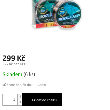
299 Kč
247 Kč bez DPH
Měrná
Skladem
(6 ks)
cena:
Můžeme doručit do:
11.8.2026
Přidat do košíku