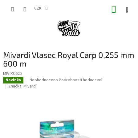
Přejít
NÁKUP
na
CZK
obsah
KOŠÍK
Mivardi Vlasec Royal Carp 0,255 mm
600 m
MIV-RC625
Průměrné
Neohodnoceno
Podrobnosti hodnocení
Novinka
hodnocení
Značka:
Mivardi
produktu
je
0,0
z
5
hvězdiček.