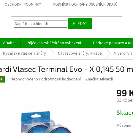
OBCHODNÍ PODMÍNKY
PODMÍNKY OCHRANY OSOBNÍCH ÚDAJŮ
HLEDAT
JV Baits
Půjčovna rybářského vybavení
Dárkové poukazy a Ku
Rybářské vlasce a šňůry
Návazcové šňůry, vlasce
Mivardi Vla
rdi Vlasec Terminal Evo - X 0,145 50 
Průměrné
Neohodnoceno
Podrobnosti hodnocení
Značka:
Mivardi
ka
hodnocení
produktu
99 
je
82 Kč be
0,0
z
Měrná
Skla
5
cena:
hvězdiček.
Můžeme d