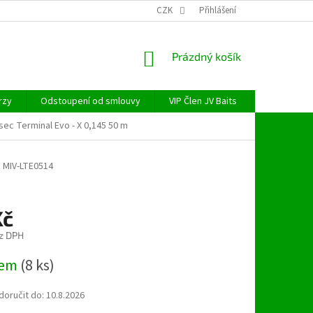
CZK
Přihlášení
NÁKUPNÍ
Prázdný košík
KOŠÍK
rzy
Odstoupení od smlouvy
VIP Člen JV Baits
OBECNÉ NAŘ
sec Terminal Evo - X 0,145 50 m
m
MIV-LTE0514
Kč
z DPH
dem
(8 ks)
oručit do:
10.8.2026