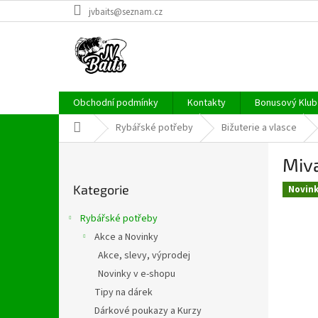
Přejít
jvbaits@seznam.cz
na
obsah
Obchodní podmínky
Kontakty
Bonusový Klub 
Domů
Rybářské potřeby
Bižuterie a vlasce
P
Miva
o
Přeskočit
s
Kategorie
kategorie
Novin
t
r
Rybářské potřeby
a
Akce a Novinky
n
Akce, slevy, výprodej
n
í
Novinky v e-shopu
p
Tipy na dárek
a
Dárkové poukazy a Kurzy