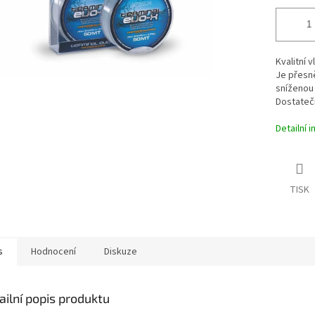
Kvalitní 
Je přesně
sníženou 
Dostateč
Detailní 
TISK
s
Hodnocení
Diskuze
ailní popis produktu