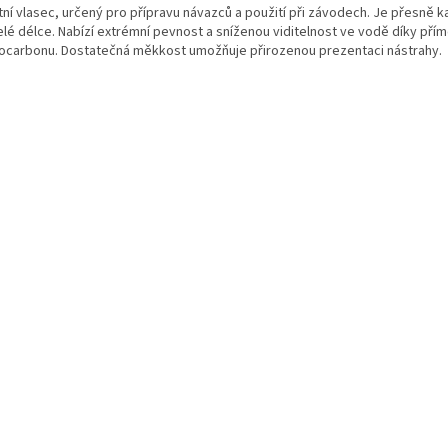
tní vlasec, určený pro přípravu návazců a použití při závodech. Je přesně k
elé délce. Nabízí extrémní pevnost a sníženou viditelnost ve vodě díky přím
rocarbonu. Dostatečná měkkost umožňuje přirozenou prezentaci nástrahy.