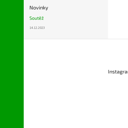
Novinky
Soutěž
14.12.2023
Z
á
p
a
t
Instagr
í