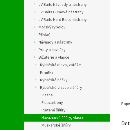
n
JV Baits Návnady a nástrahy
e
JV Baits Gumové nástrahy
l
JV Baits Hard Baits nástrahy
Mořský rybolov
Přívlač
Návnady a nástrahy
Pruty a navijáky
Bižuterie a vlasce
Rybářská olova, zátěže
Krmítka
Rybářské háčky
Rybářské vlasce a šňůry
Vlasce
Fluocarbony
Popi
Pletené šňůry
Návazcové šňůry, vlasce
Det
Muškařské šňůry