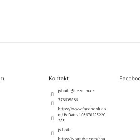
am
Kontakt
Facebo
jvbaits
@
seznam.cz
776635866
https://www.facebook.co
m/JV-Baits-105678285220
285
jv.baits
https://youtube.com/cha