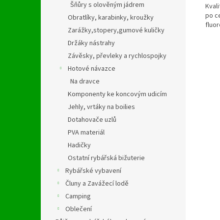
Šňůry s olověným jádrem
Kvali
po c
Obratlíky, karabinky, kroužky
fluo
Zarážky,stopery,gumové kuličky
Držáky nástrahy
Závěsky, převleky a rychlospojky
Hotové návazce
Na dravce
Komponenty ke koncovým udicím
Jehly, vrtáky na boilies
Dotahovače uzlů
PVA materiál
Hadičky
Ostatní rybářská bižuterie
Rybářské vybavení
Čluny a Zavážecí lodě
Camping
Oblečení