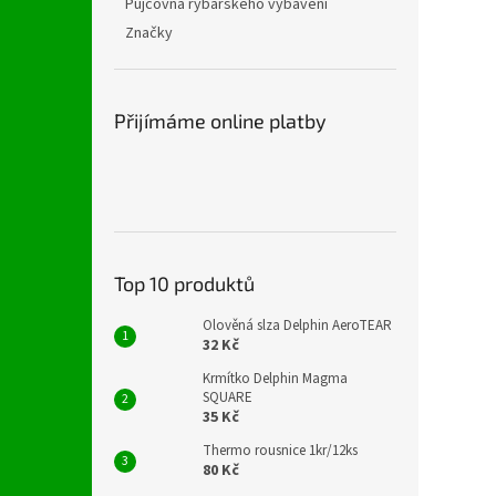
Půjčovna rybářského vybavení
Značky
Přijímáme online platby
Top 10 produktů
Olověná slza Delphin AeroTEAR
32 Kč
Krmítko Delphin Magma
SQUARE
35 Kč
Thermo rousnice 1kr/12ks
80 Kč