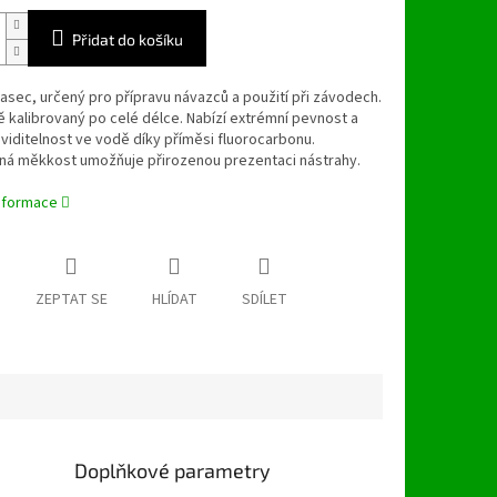
Přidat do košíku
vlasec, určený pro přípravu návazců a použití při závodech.
 kalibrovaný po celé délce. Nabízí extrémní pevnost a
viditelnost ve vodě díky příměsi fluorocarbonu.
ná měkkost umožňuje přirozenou prezentaci nástrahy.
informace
ZEPTAT SE
HLÍDAT
SDÍLET
Doplňkové parametry