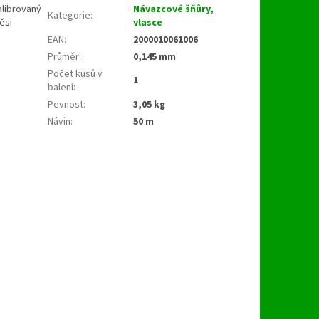
alibrovaný
Návazcové šňůry,
Kategorie
:
ěsi
vlasce
EAN
:
2000010061006
Průměr
:
0,145 mm
Počet kusů v
1
balení
:
Pevnost
:
3,05 kg
Návin
:
50 m