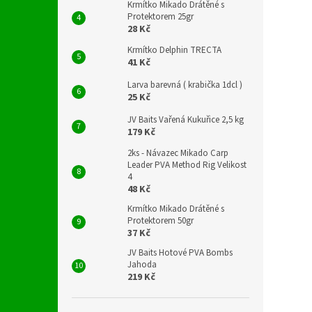
Krmítko Mikado Drátěné s
Protektorem 25gr
28 Kč
Krmítko Delphin TRECTA
41 Kč
Larva barevná ( krabička 1dcl )
25 Kč
JV Baits Vařená Kukuřice 2,5 kg
179 Kč
2ks - Návazec Mikado Carp
Leader PVA Method Rig Velikost
4
48 Kč
Krmítko Mikado Drátěné s
Protektorem 50gr
37 Kč
JV Baits Hotové PVA Bombs
Jahoda
219 Kč