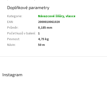
Doplňkové parametry
Kategorie
:
Návazcové šňůry, vlasce
EAN
:
2000010061020
Průměr
:
0,185 mm
Počet kusů v balení
:
1
Pevnost
:
4,75 kg
Návin
:
50 m
Z
á
p
a
Instagram
t
í