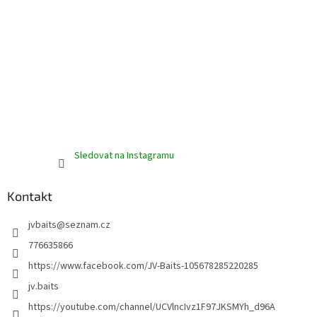
Sledovat na Instagramu
Kontakt
jvbaits
@
seznam.cz
776635866
https://www.facebook.com/JV-Baits-105678285220285
jv.baits
https://youtube.com/channel/UCVlncIvz1F97JKSMYh_d96A