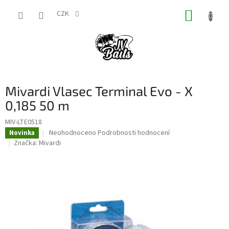
Přejít
NÁKUP
na
CZK
obsah
KOŠÍK
Mivardi Vlasec Terminal Evo - X
0,185 50 m
MIV-LTE0518
Průměrné
Neohodnoceno
Podrobnosti hodnocení
Novinka
hodnocení
Značka:
Mivardi
produktu
je
0,0
z
5
hvězdiček.