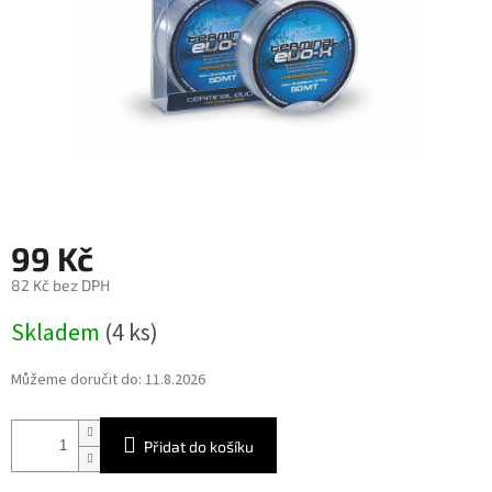
99 Kč
82 Kč bez DPH
Měrná
Skladem
(4 ks)
cena:
Můžeme doručit do:
11.8.2026
Přidat do košíku