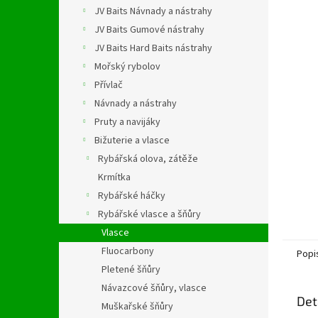
n
JV Baits Návnady a nástrahy
e
JV Baits Gumové nástrahy
l
JV Baits Hard Baits nástrahy
Mořský rybolov
Přívlač
Návnady a nástrahy
Pruty a navijáky
Bižuterie a vlasce
Rybářská olova, zátěže
Krmítka
Rybářské háčky
Rybářské vlasce a šňůry
Vlasce
Fluocarbony
Popi
Pletené šňůry
Návazcové šňůry, vlasce
Det
Muškařské šňůry