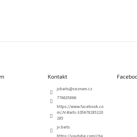
am
Kontakt
Facebo
jvbaits
@
seznam.cz
776635866
https://www.facebook.co
m/JV-Baits-105678285220
285
jv.baits
https://youtube.com/cha