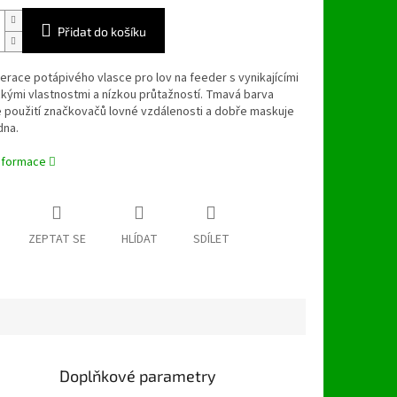
Přidat do košíku
race potápivého vlasce pro lov na feeder s vynikajícími
kými vlastnostmi a nízkou průtažností. Tmavá barva
 použití značkovačů lovné vzdálenosti a dobře maskuje
dna.
informace
ZEPTAT SE
HLÍDAT
SDÍLET
Doplňkové parametry