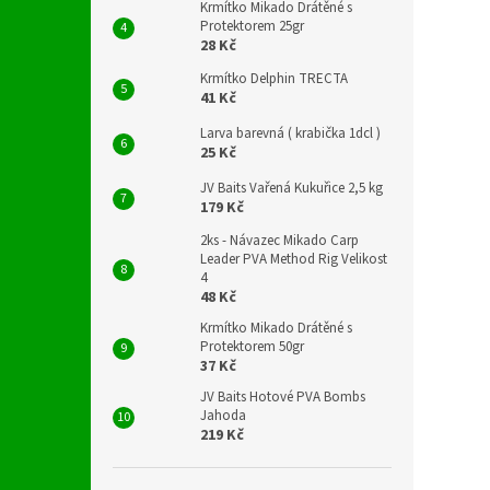
Krmítko Mikado Drátěné s
Protektorem 25gr
28 Kč
Krmítko Delphin TRECTA
41 Kč
Larva barevná ( krabička 1dcl )
25 Kč
JV Baits Vařená Kukuřice 2,5 kg
179 Kč
2ks - Návazec Mikado Carp
Leader PVA Method Rig Velikost
4
48 Kč
Krmítko Mikado Drátěné s
Protektorem 50gr
37 Kč
JV Baits Hotové PVA Bombs
Jahoda
219 Kč