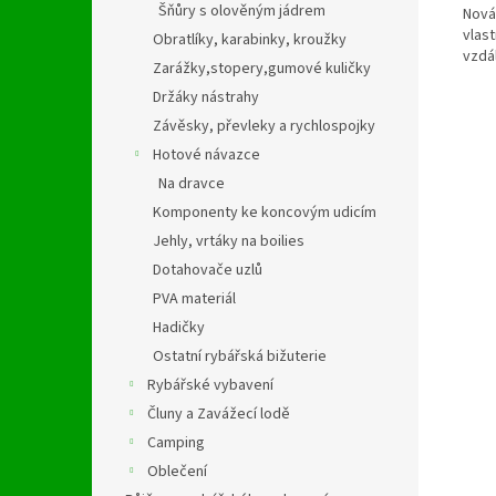
Šňůry s olověným jádrem
Nová
vlas
Obratlíky, karabinky, kroužky
vzdá
Zarážky,stopery,gumové kuličky
Držáky nástrahy
Závěsky, převleky a rychlospojky
Hotové návazce
Na dravce
Komponenty ke koncovým udicím
Jehly, vrtáky na boilies
Dotahovače uzlů
PVA materiál
Hadičky
Ostatní rybářská bižuterie
Rybářské vybavení
Čluny a Zavážecí lodě
Camping
Oblečení