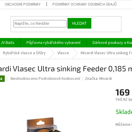
OBCHODNÍ PODMÍNKY
PODMÍNKY OCHRANY OSOBNÍCH ÚDAJŮ
HLEDAT
JV Baits
Půjčovna rybářského vybavení
Dárkové poukazy a Ku
Rybářské vlasce a šňůry
Vlasce
Mivardi Vlasec Ultra sinking
rdi Vlasec Ultra sinking Feeder 0,185
Průměrné
Neohodnoceno
Podrobnosti hodnocení
Značka:
Mivardi
ka
hodnocení
produktu
169
je
140 Kč b
0,0
z
Měrná
Skla
5
cena:
hvězdiček.
Můžeme d