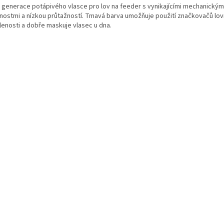
 generace potápivého vlasce pro lov na feeder s vynikajícími mechanickým
tnostmi a nízkou průtažností. Tmavá barva umožňuje použití značkovačů lo
lenosti a dobře maskuje vlasec u dna.