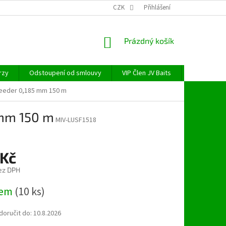
CZK
Přihlášení
NÁKUPNÍ
Prázdný košík
KOŠÍK
rzy
Odstoupení od smlouvy
VIP Člen JV Baits
OBECNÉ NAŘ
 Feeder 0,185 mm 150 m
 mm 150 m
MIV-LUSF1518
 Kč
ez DPH
dem
(10 ks)
oručit do:
10.8.2026