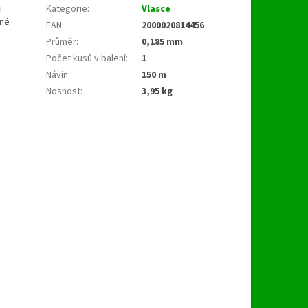
i
Kategorie
:
Vlasce
vné
EAN
:
2000020814456
Průměr
:
0,185 mm
Počet kusů v balení
:
1
Návin
:
150 m
Nosnost
:
3,95 kg