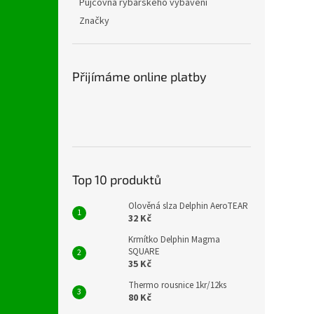
Půjčovna rybářského vybavení
Značky
Přijímáme online platby
Top 10 produktů
Olověná slza Delphin AeroTEAR
32 Kč
Krmítko Delphin Magma
SQUARE
35 Kč
Thermo rousnice 1kr/12ks
80 Kč