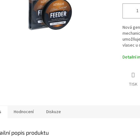
Nová gene
mechanic
umožňuje
vlasec u 
Detailní 
TISK
s
Hodnocení
Diskuze
ailní popis produktu