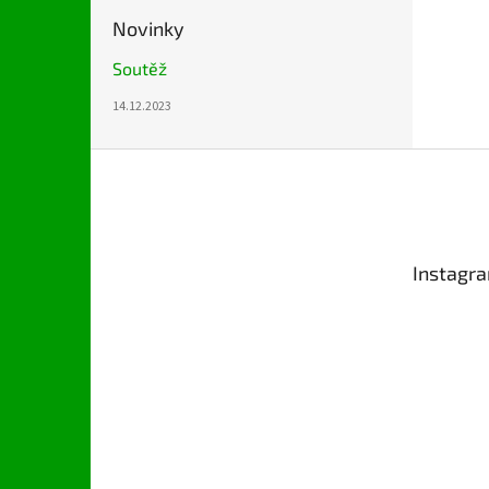
Novinky
Soutěž
14.12.2023
Z
á
p
a
t
Instagr
í