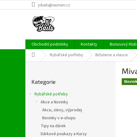
Přejít
jvbaits@seznam.cz
na
obsah
Obchodní podmínky
Kontakty
Bonusový Klub 
Domů
Rybářské potřeby
Bižuterie a vlasce
P
Miva
o
Přeskočit
s
Kategorie
kategorie
Novin
t
r
Rybářské potřeby
a
Akce a Novinky
n
Akce, slevy, výprodej
n
í
Novinky v e-shopu
p
Tipy na dárek
a
Dárkové poukazy a Kurzy