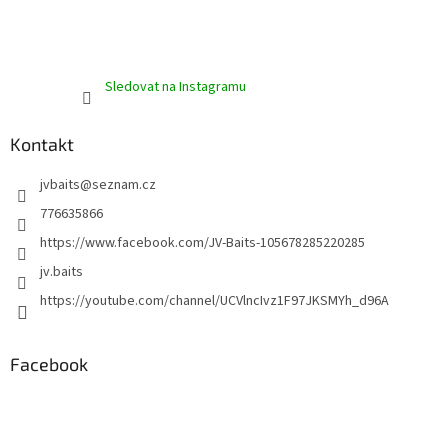
Sledovat na Instagramu
Kontakt
jvbaits
@
seznam.cz
776635866
https://www.facebook.com/JV-Baits-105678285220285
jv.baits
https://youtube.com/channel/UCVlncIvz1F97JKSMYh_d96A
Facebook