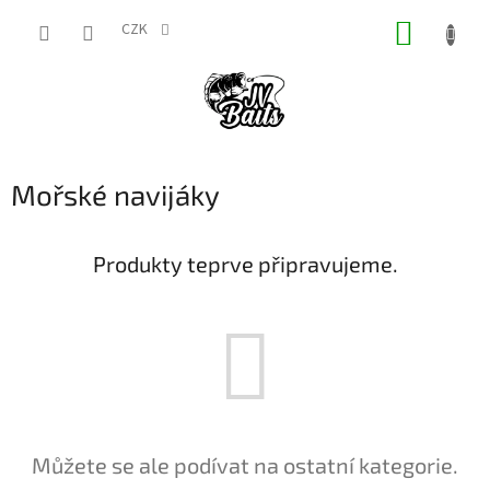
Přejít
NÁKUP
na
CZK
obsah
KOŠÍK
Mořské navijáky
Produkty teprve připravujeme.
Můžete se ale podívat na ostatní kategorie.