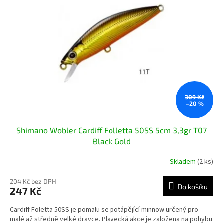
i
u
s
k
p
t
r
ů
o
d
u
k
t
ů
309 Kč
–20 %
Shimano Wobler Cardiff Folletta 50SS 5cm 3,3gr T07
Black Gold
Skladem
(2 ks)
204 Kč bez DPH
Do košíku
247 Kč
Cardiff Foletta 50SS je pomalu se potápějící minnow určený pro
malé až středně velké dravce. Plavecká akce je založena na pohybu