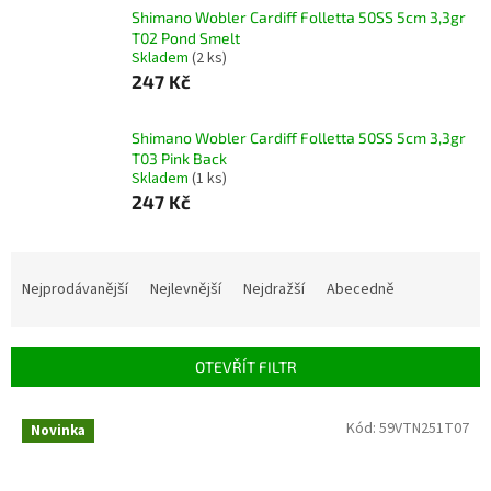
Shimano Wobler Cardiff Folletta 50SS 5cm 3,3gr
T02 Pond Smelt
Skladem
(2 ks)
247 Kč
Shimano Wobler Cardiff Folletta 50SS 5cm 3,3gr
T03 Pink Back
Skladem
(1 ks)
247 Kč
Ř
a
Nejprodávanější
Nejlevnější
Nejdražší
Abecedně
z
e
n
OTEVŘÍT FILTR
í
p
V
Kód:
59VTN251T07
r
Novinka
ý
o
p
d