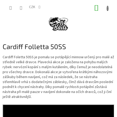
Přejít
NÁKUP
na
CZK
obsah
KOŠÍK
Cardiff Folletta 50SS
Cardiff Foletta 50SS je pomalu se potápějící minnow určený pro malé až
středně velké dravce. Plavecká akce je založena na pohybu malých
rybek: nervózní kopání s malým kutálením, díky čemuž je neodolatelná
pro všechny dravce. Dokonalá akce je vytvořena krátkými náhozovými
záškuby během navíjení, což má za následek, že se nástraha
střemhlavě vrhá s dodatečnými záblesky, čímž dává dravcům poslední
podnět k chycení nástrahy. Díky pomalé rychlosti potápění zůstává
nástraha při malé pauze v navíjení dokonale na očích dravců, což ji činí
ještě atraktivnější.