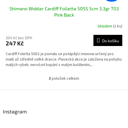
Shimano Wobler Cardiff Folletta 50SS 5cm 3,3gr T03
Pink Back
Skladem
(1 ks)
204 Kč bez DPH
Do košíku
247 Kč
Cardiff Foletta 50SS je pomalu se potápějící minnow určený pro
malé až středně velké dravce. Plavecká akce je založena na pohybu
malých rybek: nervózní kopání s malým kutálením,...
3
položek celkem
O
v
l
Z
á
á
d
p
a
a
Instagram
c
t
í
í
p