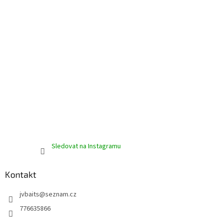
r
v
k
y
v
ý
p
i
s
u
Sledovat na Instagramu
Kontakt
jvbaits
@
seznam.cz
776635866