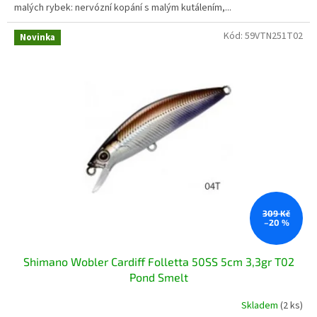
malých rybek: nervózní kopání s malým kutálením,...
Kód:
59VTN251T02
Novinka
309 Kč
–20 %
Shimano Wobler Cardiff Folletta 50SS 5cm 3,3gr T02
Pond Smelt
Skladem
(2 ks)