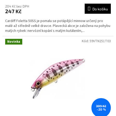
204 Kč bez DPH
Do košíku
247 Kč
Cardiff Foletta 50SS je pomalu se potápějící minnow určený pro
malé až středně velké dravce. Plavecká akce je založena na pohybu
malých rybek: nervózní kopání s malým kutálením,...
Kód:
59VTN251T03
Novinka
309 Kč
–20 %