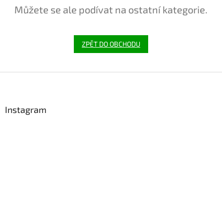
Můžete se ale podívat na ostatní kategorie.
ZPĚT DO OBCHODU
Z
á
p
a
Instagram
t
í