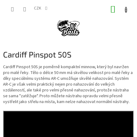
Přejít
NÁKUP
na
CZK
obsah
KOŠÍK
Cardiff Pinspot 50S
Cardiff Pinspot 50S je poměrně kompaktní minnow, který byl navržen
pro malé řeky. Tělo o délce 50 mm má skvělou velikost pro malé řeky a
díky speciálnímu systému AR-C umožňuje skvělé nahazování. Systém
AR-C je však velmi praktický nejen pro nahazování do velkých
vzdáleností, ale také pro velmi přesné nahazování, protože nástraha
se sama "zatěžuje". Proto můžete nástrahu opravdu velmi přesně
vystřelit jako střelu na místa, kam nelze nahazovat normální nástrahy.