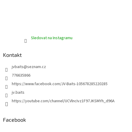
Sledovat na Instagramu
Kontakt
jvbaits
@
seznam.cz
776635866
https://www.facebook.com/JV-Baits-105678285220285
jv.baits
https://youtube.com/channel/UCVlncIvz1F97JKSMYh_d96A
Facebook