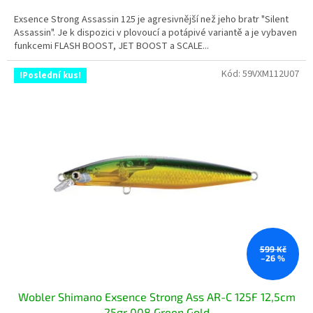
Exsence Strong Assassin 125 je agresivnější než jeho bratr "Silent
Assassin". Je k dispozici v plovoucí a potápivé variantě a je vybaven
funkcemi FLASH BOOST, JET BOOST a SCALE...
Kód:
59VXM112U07
!Poslední kus!
599 Kč
–26 %
Wobler Shimano Exsence Strong Ass AR-C 125F 12,5cm
25gr 008 Green Gold