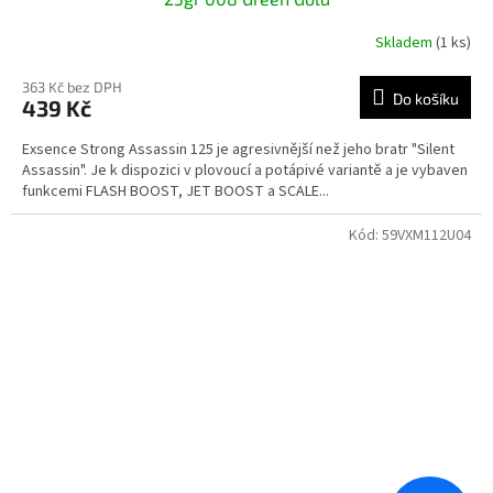
Skladem
(1 ks)
363 Kč bez DPH
Do košíku
439 Kč
Exsence Strong Assassin 125 je agresivnější než jeho bratr "Silent
Assassin". Je k dispozici v plovoucí a potápivé variantě a je vybaven
funkcemi FLASH BOOST, JET BOOST a SCALE...
Kód:
59VXM112U04