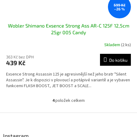
599 Kč
–26 %
Wobler Shimano Exsence Strong Ass AR-C 125F 12,5cm
25gr 005 Candy
Skladem
(2 ks)
363 Kč bez DPH
Do košíku
439 Kč
Exsence Strong Assassin 125 je agresivnější než jeho bratr "Silent
Assassin". Je k dispozici v plovoucí a potápivé variantě a je vybaven
funkcemi FLASH BOOST, JET BOOST a SCALE...
4
položek celkem
O
v
l
Z
á
á
d
p
a
a
Instagram