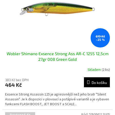
t
r
ů
o
d
u
k
t
ů
619 Kč
–25 %
Wobler Shimano Exsence Strong Ass AR-C 125S 12,5cm
27gr 008 Green Gold
Skladem
(2 ks)
383 Kč bez DPH
Do košíku
464 Kč
Exsence Strong Assassin 125 je agresivnější než jeho bratr "Silent
Assassin". Je k dispozici v plovoucí a potápivé variantě a je vybaven
funkcemi FLASH BOOST, JET BOOST a SCALE...
Kód:
59VXM212U05