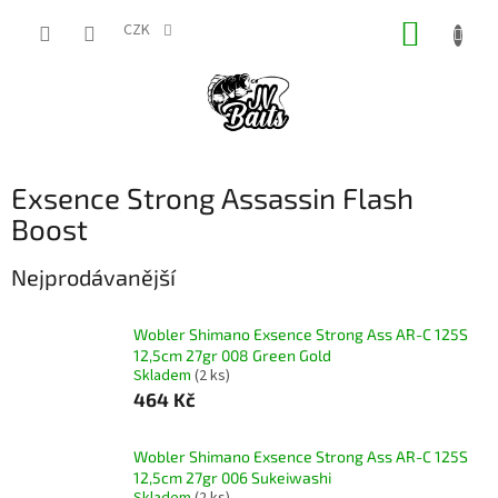
Přejít
NÁKUP
na
CZK
obsah
KOŠÍK
Exsence Strong Assassin Flash
Boost
Nejprodávanější
Wobler Shimano Exsence Strong Ass AR-C 125S
12,5cm 27gr 008 Green Gold
Skladem
(2 ks)
464 Kč
Wobler Shimano Exsence Strong Ass AR-C 125S
12,5cm 27gr 006 Sukeiwashi