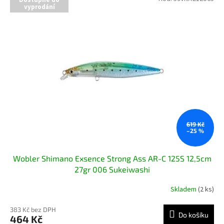
Dostupné do
vyprodání
619 Kč
–25 %
Wobler Shimano Exsence Strong Ass AR-C 125S 12,5cm
27gr 006 Sukeiwashi
Skladem
(2 ks)
383 Kč bez DPH
Do košíku
464 Kč