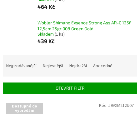
Skladem
(2 ks)
464 Kč
Wobler Shimano Exsence Strong Ass AR-C 125F
12,5cm 25gr 008 Green Gold
Skladem
(1 ks)
439 Kč
Ř
a
Nejprodávanější
Nejlevnější
Nejdražší
Abecedně
z
e
n
OTEVŘÍT FILTR
í
p
V
Kód:
59VXM212U07
r
Dostupné do
ý
vyprodání
o
p
d
i
u
s
k
p