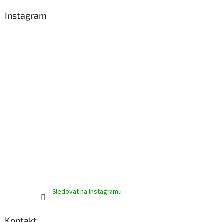
p
a
Instagram
t
í
Sledovat na Instagramu
Kontakt