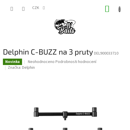
Přejít
NÁKUP
na
CZK
obsah
KOŠÍK
Delphin C-BUZZ na 3 pruty
DEL900033710
Průměrné
Neohodnoceno
Podrobnosti hodnocení
Novinka
hodnocení
Značka:
Delphin
produktu
je
0,0
z
5
hvězdiček.