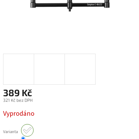
389 Kč
321 Kč bez DPH
Měrná
Vyprodáno
cena:
Varianta