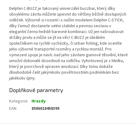
Delphin C-BUZZ je takzvaný univerzální buzzbar, který díky
obvyklému závitu můžete upevnit do většiny běžně dostupných
vidliček. Výborně si rozumí i s naším modelem Delphin C-STICK,
díky čemuž dostanete velmi stabilní a pevnou sestavu v
elegantní černo-hnědé barevné kombinaci. Už jen našroubovat
držáky prutu a může se jít na věc! C-BUZZ je ideálním
společníkem na rychlé vycházky, či urban fishing, kde oceníte
jeho výborné transportní rozměry a rychlou montáž. Pro
vymezení spoje je navíc nad jeho závitem gumové těsnění, které
umožní dokonalé dosednutí na vidličku. Vyhotovený je z hliníku,
který je povrchově upraven anodizací. Díky tomu dokáže
dlouhodobě čelit jakýmkoliv povětrnostním podmínkám bez
jakékoliv újmy.
Doplňkové parametry
Kategorie
:
Hrazdy
EAN
:
8586018458399
Z
á