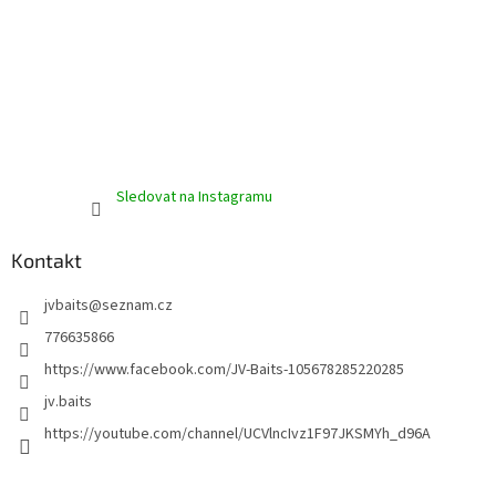
Sledovat na Instagramu
Kontakt
jvbaits
@
seznam.cz
776635866
https://www.facebook.com/JV-Baits-105678285220285
jv.baits
https://youtube.com/channel/UCVlncIvz1F97JKSMYh_d96A