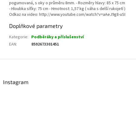
pogumovaná, s oky o průměru 8mm. - Rozměry hlavy: 85 x 75 cm
- Hloubka síťky: 75 cm - Hmotnost: 1,57 kg ( váha s delší rukojetí )
Odkaz na video: http://www.youtube.com/watch?v=aAeJ9g8-uSI
Doplňkové parametry
Kategorie
:
Podběráky a příslušenství
EAN
:
8592673301451
Z
á
p
a
Instagram
t
í