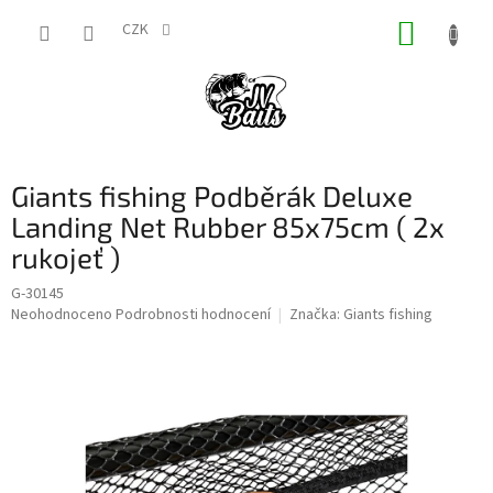
Přejít
NÁKUP
na
CZK
obsah
KOŠÍK
Giants fishing Podběrák Deluxe
Landing Net Rubber 85x75cm ( 2x
rukojeť )
G-30145
Průměrné
Neohodnoceno
Podrobnosti hodnocení
Značka:
Giants fishing
hodnocení
produktu
je
0,0
z
5
hvězdiček.