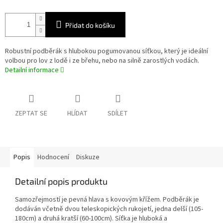
Přidat do košíku
Robustní podběrák s hlubokou pogumovanou síťkou, který je ideální
volbou pro lov z lodě i ze břehu, nebo na silně zarostlých vodách.
Detailní informace
ZEPTAT SE
HLÍDAT
SDÍLET
Popis
Hodnocení
Diskuze
Detailní popis produktu
Samozřejmostí je pevná hlava s kovovým křížem. Podběrák je
dodáván včetně dvou teleskopických rukojetí, jedna delší (105-
180cm) a druhá kratší (60-100cm). Síťka je hluboká a