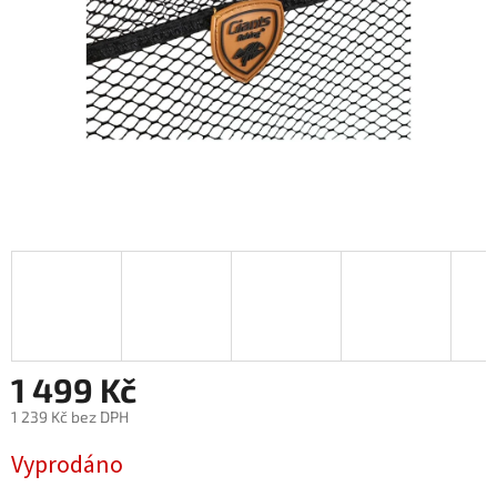
1 499 Kč
1 239 Kč bez DPH
Měrná
Vyprodáno
cena: