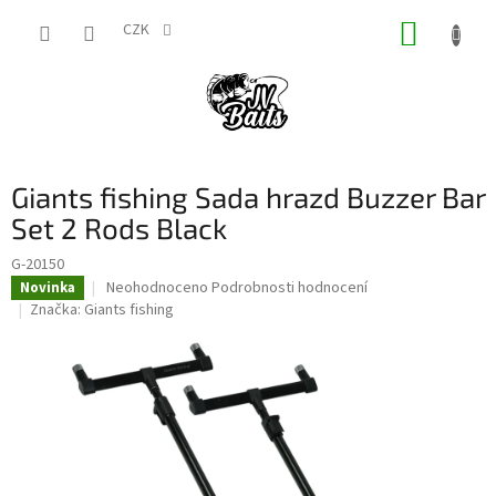
Přejít
NÁKUP
na
CZK
obsah
KOŠÍK
Giants fishing Sada hrazd Buzzer Bar
Set 2 Rods Black
G-20150
Průměrné
Neohodnoceno
Podrobnosti hodnocení
Novinka
hodnocení
Značka:
Giants fishing
produktu
je
0,0
z
5
hvězdiček.