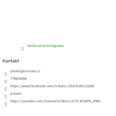
Sledovat na Instagramu
Kontakt
jvbaits
@
seznam.cz
776635866
https://www.facebook.com/JV-Baits-105678285220285
jv.baits
https://youtube.com/channel/UCVlncIvz1F97JKSMYh_d96A