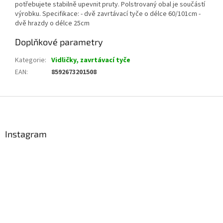
potřebujete stabilně upevnit pruty. Polstrovaný obal je součástí
výrobku. Specifikace: - dvě zavrtávací tyče o délce 60/101cm -
dvě hrazdy o délce 25cm
Doplňkové parametry
Kategorie
:
Vidličky, zavrtávací tyče
EAN
:
8592673201508
Z
á
p
a
Instagram
t
í