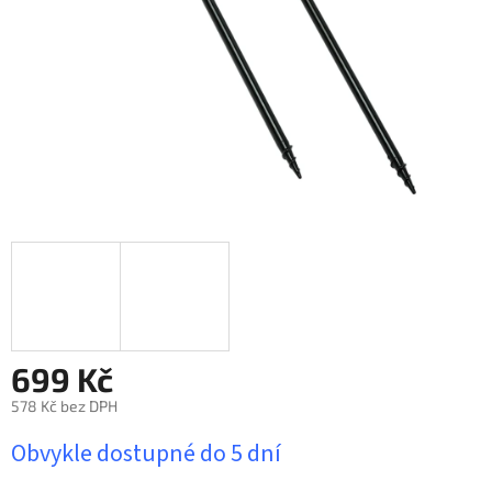
699 Kč
578 Kč bez DPH
Měrná
Obvykle dostupné do 5 dní
cena: