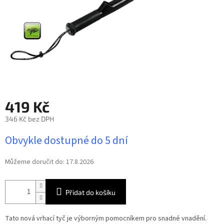
419 Kč
346 Kč bez DPH
Měrná
Obvykle dostupné do 5 dní
cena:
Můžeme doručit do:
17.8.2026
Přidat do košíku
Tato nová vrhací tyč je výborným pomocníkem pro snadné vnadění.