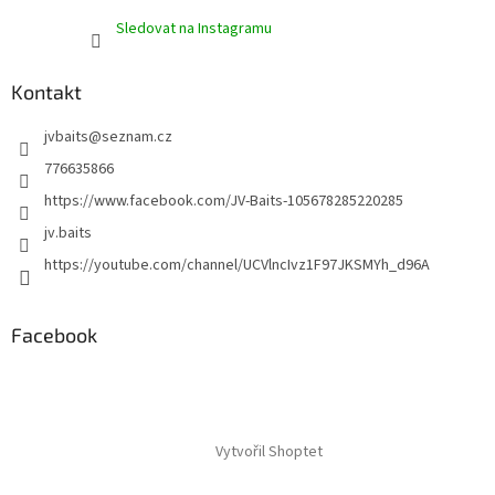
Sledovat na Instagramu
Kontakt
jvbaits
@
seznam.cz
776635866
https://www.facebook.com/JV-Baits-105678285220285
jv.baits
https://youtube.com/channel/UCVlncIvz1F97JKSMYh_d96A
Facebook
Vytvořil Shoptet