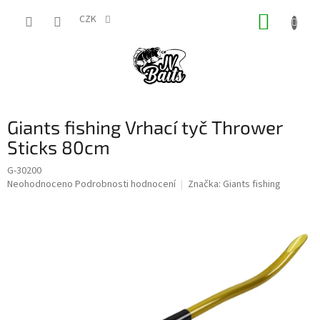
Přejít
NÁKUP
na
CZK
obsah
KOŠÍK
Giants fishing Vrhací tyč Thrower
Sticks 80cm
G-30200
Průměrné
Neohodnoceno
Podrobnosti hodnocení
Značka:
Giants fishing
hodnocení
produktu
je
0,0
z
5
hvězdiček.