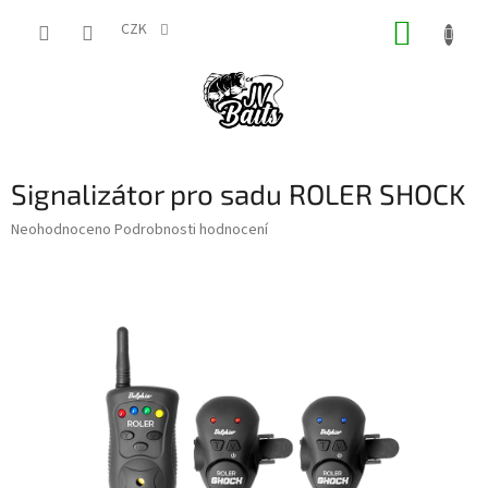
Přejít
NÁKUP
na
CZK
obsah
KOŠÍK
Signalizátor pro sadu ROLER SHOCK
Průměrné
Neohodnoceno
Podrobnosti hodnocení
hodnocení
produktu
je
0,0
z
5
hvězdiček.