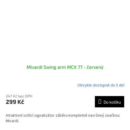
Mivardi Swing arm MCX 77 - červený
Obvykle dostupné do 5 dní
247 Kč bez DPH
299 Kč
Do košíku
Atraktivní svítící signalizátor záběru kompletně navržený značkou
Mivardi.