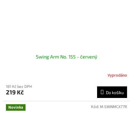
Swing Arm No. 155 - červený
Vyprodáno
181 Kč bez DPH
219 Kč
Do košíku
Kód:
M-SWINMCX77R
Novinka