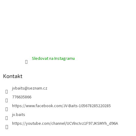
Sledovat na Instagramu
Kontakt
jvbaits
@
seznam.cz
776635866
https://www.facebook.com/JV-Baits-105678285220285
jv.baits
https://youtube.com/channel/UCVlncIvz1F97JKSMYh_d96A