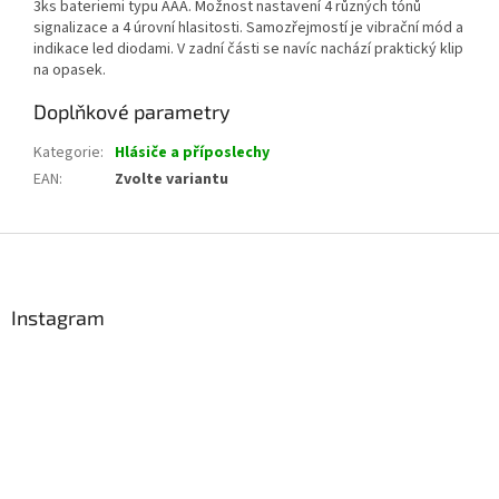
3ks bateriemi typu AAA. Možnost nastavení 4 různých tónů
signalizace a 4 úrovní hlasitosti. Samozřejmostí je vibrační mód a
indikace led diodami. V zadní části se navíc nachází praktický klip
na opasek.
Doplňkové parametry
Kategorie
:
Hlásiče a příposlechy
EAN
:
Zvolte variantu
Z
á
p
a
Instagram
t
í