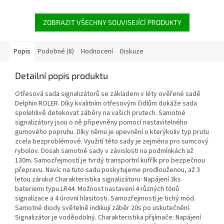
ZOBRAZIT VŠECHNY SOUVISEJÍCÍ PRODUKTY
Popis
Podobné (8)
Hodnocení
Diskuze
Detailní popis produktu
Otřesová sada signalizátorů se základem v léty ověřené sadě
Delphin ROLER. Díky kvalitním otřesovým čidlům dokáže sada
spolehlivě detekovat záběry na vašich prutech. Samotné
signalizátory jsou o ně připevněny pomocí nastavitelného
gumového popruhu. Díky němu je upevnění o kterýkoliv typ prutu
zcela bezproblémové. Využití této sady je zejména pro sumcový
rybolov. Dosah samotné sady v závislosti na podmínkách až
130m. Samozřejmostí je tvrdý transportní kufřík pro bezpečnou
přepravu. Navíc na tuto sadu poskytujeme prodlouženou, až 3
letou záruku! Charakteristika signalizátoru: Napájení 3ks
bateriemi typu LR44. Možnost nastavení 4 různých tónů
signalizace a 4 úrovní hlasitosti. Samozřejmostí je tichý mód.
Samotné diody světelně indikují záběr 20s po uskutečnění.
Signalizátor je voděodolný. Charakteristika přijímače: Napájení