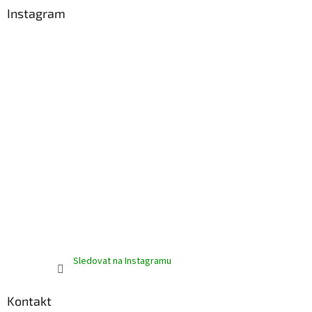
a
Instagram
t
í
Sledovat na Instagramu
Kontakt