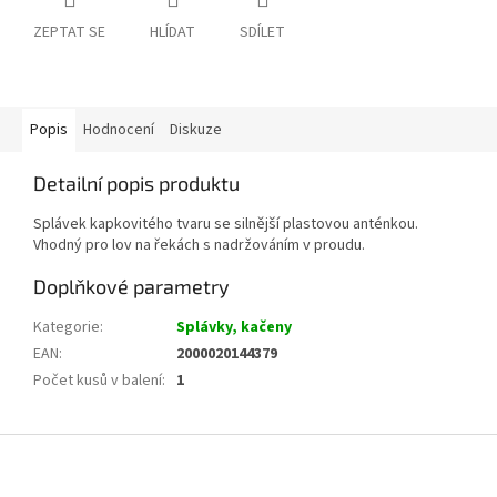
ZEPTAT SE
HLÍDAT
SDÍLET
Popis
Hodnocení
Diskuze
Detailní popis produktu
Splávek kapkovitého tvaru se silnější plastovou anténkou.
Vhodný pro lov na řekách s nadržováním v proudu.
Doplňkové parametry
Kategorie
:
Splávky, kačeny
EAN
:
2000020144379
Počet kusů v balení
:
1
Z
á
p