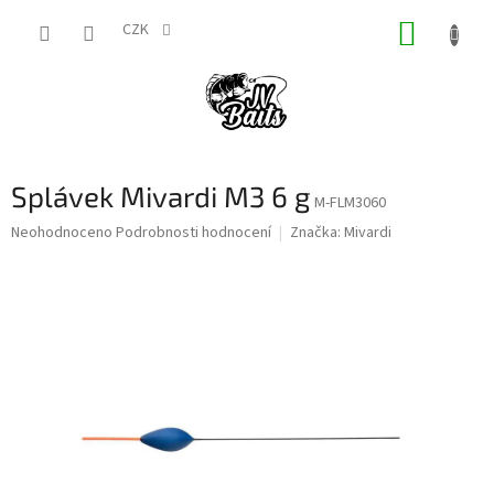
Přejít
NÁKUP
na
CZK
obsah
KOŠÍK
Splávek Mivardi M3 6 g
M-FLM3060
Průměrné
Neohodnoceno
Podrobnosti hodnocení
Značka:
Mivardi
hodnocení
produktu
je
0,0
z
5
hvězdiček.