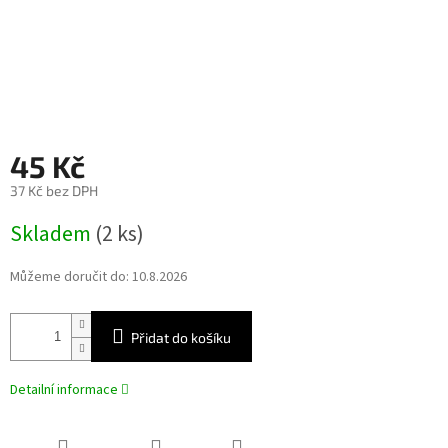
45 Kč
37 Kč bez DPH
Měrná
Skladem
(2 ks)
cena:
Můžeme doručit do:
10.8.2026
Přidat do košíku
Detailní informace