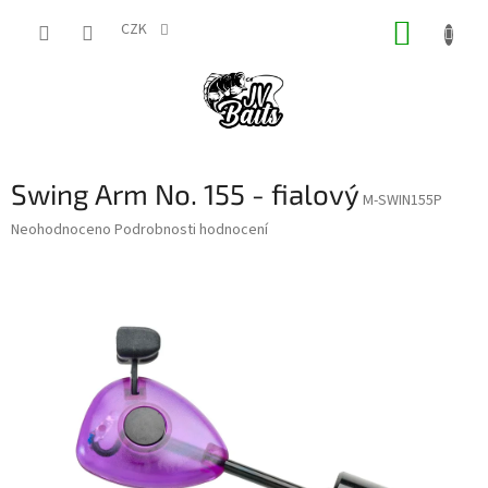
Přejít
NÁKUP
na
CZK
obsah
KOŠÍK
Swing Arm No. 155 - fialový
M-SWIN155P
Průměrné
Neohodnoceno
Podrobnosti hodnocení
hodnocení
produktu
je
0,0
z
5
hvězdiček.