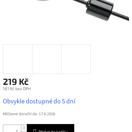
219 Kč
181 Kč bez DPH
Měrná
Obvykle dostupné do 5 dní
cena:
Můžeme doručit do:
17.8.2026
Přidat do košíku