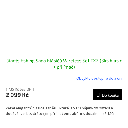
Giants fishing Sada hlásičů Wireless Set TX2 (3ks hlásič
+ přijímač)
Obvykle dostupné do 5 dní
1 735 Kč bez DPH
2 099 Kč
Do košíku
Velmi elegantní hlásiče záběru, které jsou napájeny 9V baterií a
dodávány s bezdrátovým přijímačem záběru s dosahem až 150m.