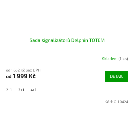
Sada signalizátorů Delphin TOTEM
Skladem
(1 ks)
od 1 652 Kč bez DPH
1 999 Kč
od
DETAIL
2+1
3+1
4+1
Kód:
G-10424