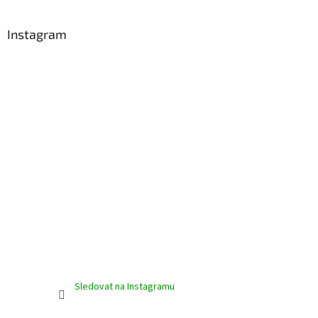
á
p
a
Instagram
t
í
Sledovat na Instagramu