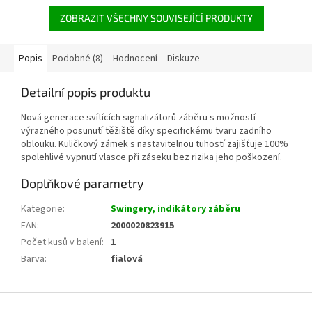
ZOBRAZIT VŠECHNY SOUVISEJÍCÍ PRODUKTY
Popis
Podobné (8)
Hodnocení
Diskuze
Detailní popis produktu
Nová generace svítících signalizátorů záběru s možností
výrazného posunutí těžiště díky specifickému tvaru zadního
oblouku. Kuličkový zámek s nastavitelnou tuhostí zajišťuje 100%
spolehlivé vypnutí vlasce při záseku bez rizika jeho poškození.
Doplňkové parametry
Kategorie
:
Swingery, indikátory záběru
EAN
:
2000020823915
Počet kusů v balení
:
1
Barva
:
fialová
Z