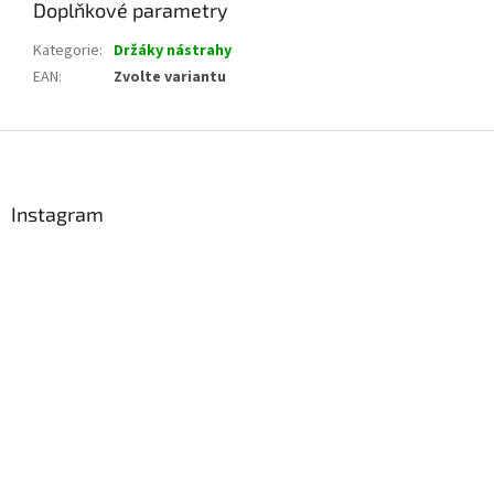
Doplňkové parametry
Kategorie
:
Držáky nástrahy
EAN
:
Zvolte variantu
Z
á
p
a
Instagram
t
í