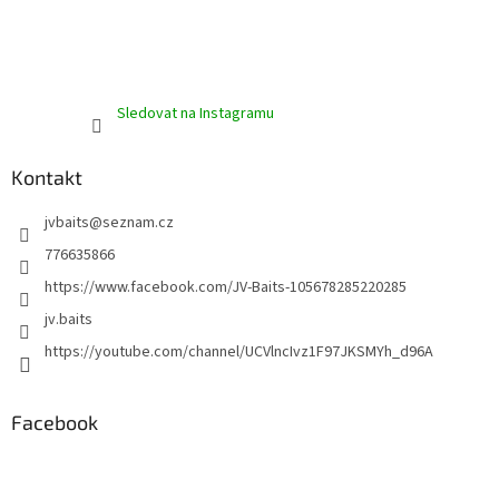
Sledovat na Instagramu
Kontakt
jvbaits
@
seznam.cz
776635866
https://www.facebook.com/JV-Baits-105678285220285
jv.baits
https://youtube.com/channel/UCVlncIvz1F97JKSMYh_d96A
Facebook