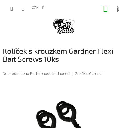
Přejít
NÁKUP
na
CZK
obsah
KOŠÍK
Kolíček s kroužkem Gardner Flexi
Bait Screws 10ks
Průměrné
Neohodnoceno
Podrobnosti hodnocení
Značka:
Gardner
hodnocení
produktu
je
0,0
z
5
hvězdiček.