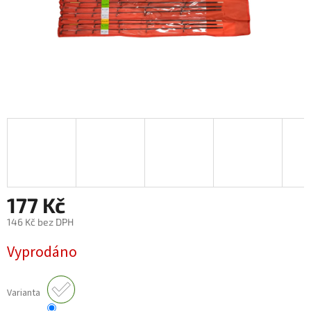
177 Kč
146 Kč bez DPH
Měrná
Vyprodáno
cena:
Varianta