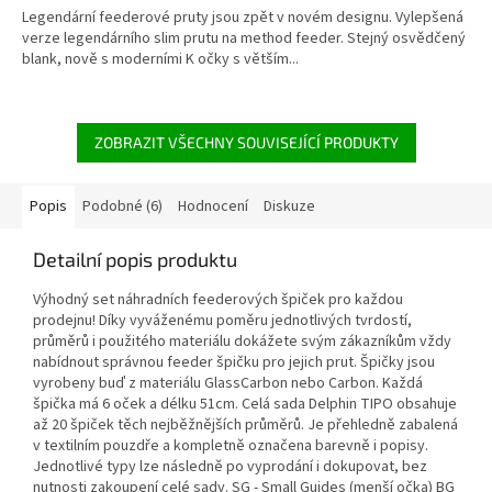
Legendární feederové pruty jsou zpět v novém designu. Vylepšená
verze legendárního slim prutu na method feeder. Stejný osvědčený
blank, nově s moderními K očky s větším...
ZOBRAZIT VŠECHNY SOUVISEJÍCÍ PRODUKTY
Popis
Podobné (6)
Hodnocení
Diskuze
Detailní popis produktu
Výhodný set náhradních feederových špiček pro každou
prodejnu! Díky vyváženému poměru jednotlivých tvrdostí,
průměrů i použitého materiálu dokážete svým zákazníkům vždy
nabídnout správnou feeder špičku pro jejich prut. Špičky jsou
vyrobeny buď z materiálu GlassCarbon nebo Carbon. Každá
špička má 6 oček a délku 51cm. Celá sada Delphin TIPO obsahuje
až 20 špiček těch nejběžnějších průměrů. Je přehledně zabalená
v textilním pouzdře a kompletně označena barevně i popisy.
Jednotlivé typy lze následně po vyprodání i dokupovat, bez
nutnosti zakoupení celé sady. SG - Small Guides (menší očka) BG