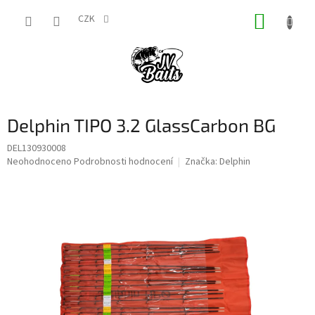
Přejít
NÁKUP
na
CZK
obsah
KOŠÍK
Delphin TIPO 3.2 GlassCarbon BG
DEL130930008
Průměrné
Neohodnoceno
Podrobnosti hodnocení
Značka:
Delphin
hodnocení
produktu
je
0,0
z
5
hvězdiček.