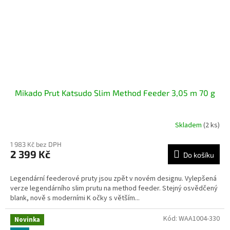
Mikado Prut Katsudo Slim Method Feeder 3,05 m 70 g
Skladem
(2 ks)
1 983 Kč bez DPH
2 399 Kč
Do košíku
Legendární feederové pruty jsou zpět v novém designu. Vylepšená
verze legendárního slim prutu na method feeder. Stejný osvědčený
blank, nově s moderními K očky s větším...
Kód:
WAA1004-330
Novinka