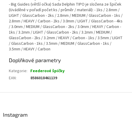
- Big Guides (větší očka) Sada Delphin TIPO je složena ze špiček
(Uváděné v pořadí počet ks / průměr / materiál): - 1ks / 2.8mm /
LIGHT / GlassCarbon - 2ks / 2.8mm / MEDIUM / GlassCarbon - 1ks /
2.8mm / HEAVY / Carbon - 2ks / 3.0mm / LIGHT / GlassCarbon - 4ks
/ 3.0mm / MEDIUM / GlassCarbon - 2ks / 3.0mm / HEAVY / Carbon -
1ks / 3.2mm / LIGHT / GlassCarbon - 2ks / 3.2mm / MEDIUM /
GlassCarbon - 2ks / 3.2mm / HEAVY / Carbon - 1ks / 3.5mm / LIGHT
/ GlassCarbon - 1ks / 3.5mm / MEDIUM / GlassCarbon - 1ks /
3.5mm / HEAVY / Carbon
Doplňkové parametry
Kategorie
:
Feederové špičky
EAN
:
8586018461139
Z
á
p
a
Instagram
t
í